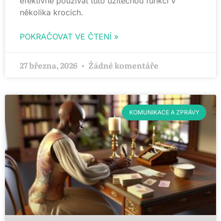
efektivně používat tuto užitečnou funkci v
několika krocích.
POKRAČOVAT VE ČTENÍ »
27 března, 2026
Žádné komentáře
KOMUNIKACE A ZPRÁVY