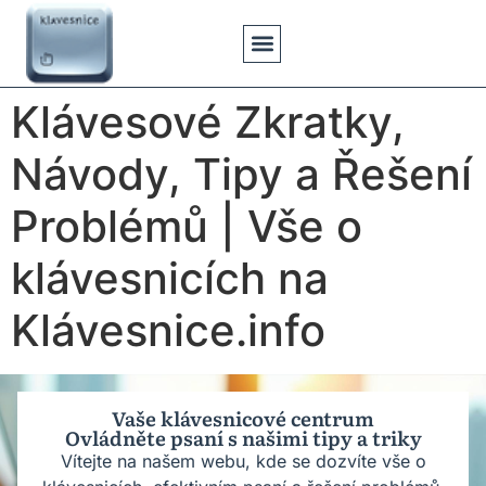
Klávesové Zkratky
Psaní Textů
Řešení Problémů
Typy Klávesnic
Klávesové Zkratky,
Návody, Tipy a Řešení
Problémů | Vše o
klávesnicích na
Klávesnice.info
Vaše klávesnicové centrum
Ovládněte psaní s našimi tipy a triky
Vítejte na našem webu, kde se dozvíte vše o