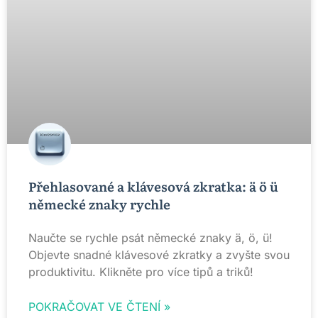
Přehlasované a klávesová zkratka: ä ö ü
německé znaky rychle
Naučte se rychle psát německé znaky ä, ö, ü!
Objevte snadné klávesové zkratky a zvyšte svou
produktivitu. Klikněte pro více tipů a triků!
POKRAČOVAT VE ČTENÍ »