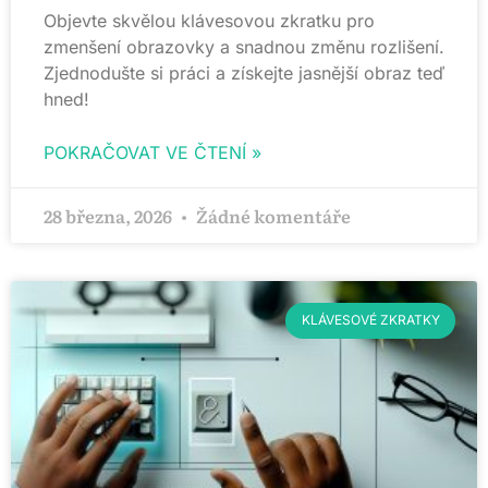
Objevte skvělou klávesovou zkratku pro
zmenšení obrazovky a snadnou změnu rozlišení.
Zjednodušte si práci a získejte jasnější obraz teď
hned!
POKRAČOVAT VE ČTENÍ »
28 března, 2026
Žádné komentáře
KLÁVESOVÉ ZKRATKY