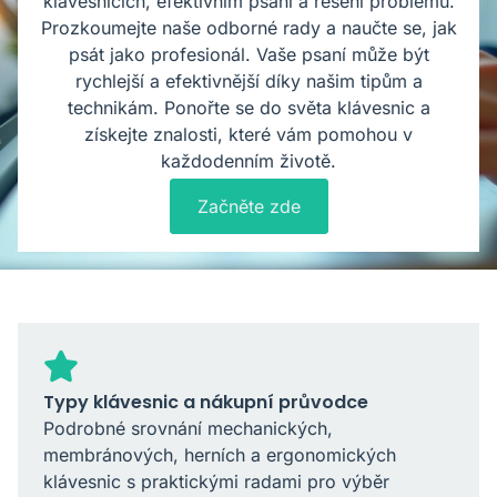
klávesnicích, efektivním psaní a řešení problémů.
Prozkoumejte naše odborné rady a naučte se, jak
psát jako profesionál. Vaše psaní může být
rychlejší a efektivnější díky našim tipům a
technikám. Ponořte se do světa klávesnic a
získejte znalosti, které vám pomohou v
každodenním životě.
Začněte zde
Typy klávesnic a nákupní průvodce
Podrobné srovnání mechanických,
membránových, herních a ergonomických
klávesnic s praktickými radami pro výběr