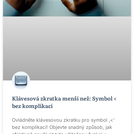
Klávesová zkratka menší než: Symbol <
bez komplikací
Ovládněte klávesovou zkratku pro symbol ‚<'
bez komplikací! Objevte snadný způsob, jak