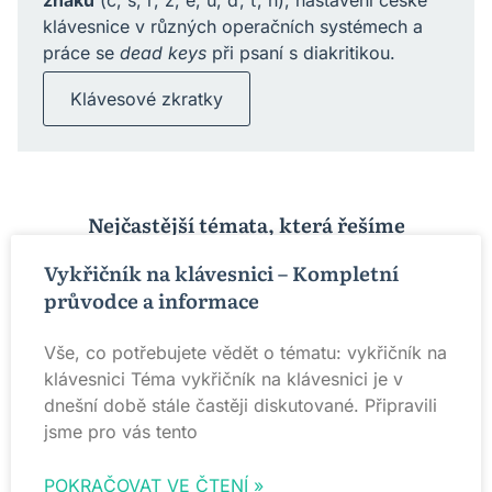
znaků
(č, š, ř, ž, ě, ů, ď, ť, ň), nastavení české
klávesnice v různých operačních systémech a
práce se
dead keys
při psaní s diakritikou.
Klávesové zkratky
Nejčastější témata, která řešíme
Vykřičník na klávesnici – Kompletní
průvodce a informace
Vše, co potřebujete vědět o tématu: vykřičník na
klávesnici Téma vykřičník na klávesnici je v
dnešní době stále častěji diskutované. Připravili
jsme pro vás tento
POKRAČOVAT VE ČTENÍ »