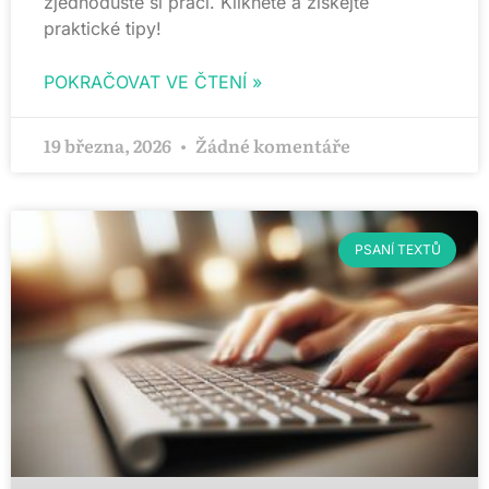
zjednodušte si práci. Klikněte a získejte
praktické tipy!
POKRAČOVAT VE ČTENÍ »
19 března, 2026
Žádné komentáře
PSANÍ TEXTŮ