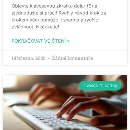
Objevte klávesovou zkratku dolar ($) a
zjednodušte si práci! Rychlý návod krok za
krokem vám pomůže ji snadno a rychle
zvládnout. Nečekejte!
POKRAČOVAT VE ČTENÍ »
19 března, 2026
Žádné komentáře
FUNKČNÍ TLAČÍTKA