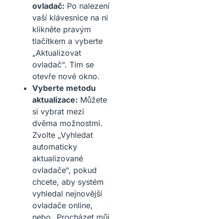
ovladač:
Po nalezení
vaší klávesnice na ni
klikněte pravým
tlačítkem a vyberte
„Aktualizovat
ovladač“. Tím se
otevře nové okno.
Vyberte metodu
aktualizace:
Můžete
si vybrat mezi
dvěma možnostmi.
Zvolte „Vyhledat
automaticky
aktualizované
ovladače“, pokud
chcete, aby systém
vyhledal nejnovější
ovladače online,
nebo „Procházet můj