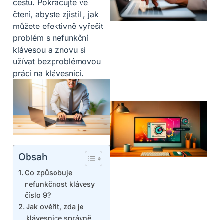
cestu. Pokračujte ve
čtení, abyste zjistili, jak
můžete efektivně vyřešit
problém s nefunkční
klávesou a znovu si
užívat bezproblémovou
práci na klávesnici.
Obsah
Co způsobuje
nefunkčnost klávesy
číslo 9?
Jak ověřit, zda je
klávesnice správně