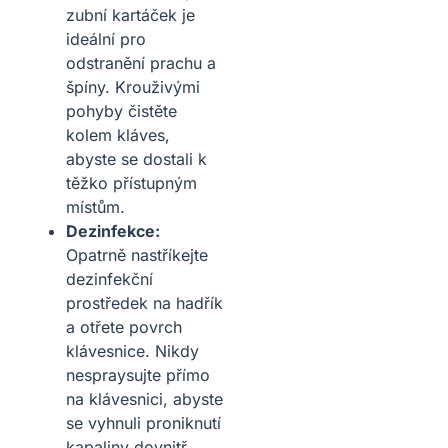
zubní kartáček je
ideální pro
odstranění prachu a
špíny. Krouživými
pohyby čistěte
kolem kláves,
abyste se dostali k
těžko přístupným
místům.
Dezinfekce:
Opatrně nastříkejte
dezinfekční
prostředek na hadřík
a otřete povrch
klávesnice. Nikdy
nespraysujte přímo
na klávesnici, abyste
se vyhnuli proniknutí
kapaliny dovnitř.