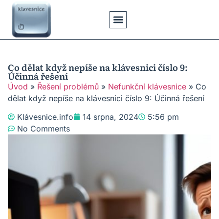
Klávesové Zkratky
Psaní Textů
Řešení Problémů
Typy Klávesnic
Co dělat když nepíše na klávesnici číslo 9:
Účinná řešení
Úvod
»
Řešení problémů
»
Nefunkční klávesnice
»
Co
dělat když nepíše na klávesnici číslo 9: Účinná řešení
Klávesnice.info
14 srpna, 2024
5:56 pm
No Comments