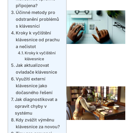
připojena?
Účinné metody pro
odstranění problémů
s klávesnicí
Kroky k vyčištění
klávesnice od prachu
a nečistot
Kroky k vyčištění
klávesnice
Jak aktualizovat
ovladače klávesnice
Využití externí
klávesnice jako
dočasného řešení
Jak diagnostikovat a
opravit chyby v
systému
Kdy zvážit výměnu
klávesnice za novou?