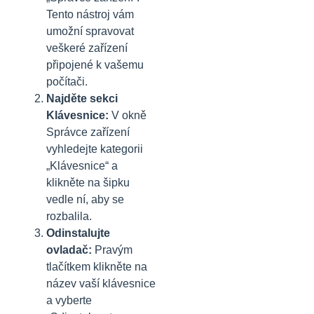
Tento nástroj vám
umožní spravovat
veškeré zařízení
připojené k vašemu
počítači.
Najděte sekci
Klávesnice:
V okně
Správce zařízení
vyhledejte kategorii
„Klávesnice“ a
klikněte na šipku
vedle ní, aby se
rozbalila.
Odinstalujte
ovladač:
Pravým
tlačítkem klikněte na
název vaší klávesnice
a vyberte