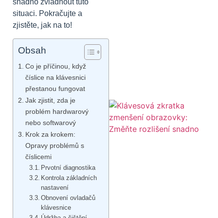
snadno zvládnout tuto
situaci. Pokračujte a
zjistěte, jak na to!
Obsah
Co je příčinou, když
číslice na klávesnici
přestanou fungovat
Jak zjistit, zda je
problém hardwarový
nebo softwarový
Krok za krokem:
Opravy problémů s
číslicemi
Prvotní diagnostika
Kontrola základních
nastavení
Obnovení ovladačů
klávesnice
Údržba a čištění