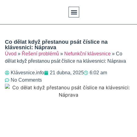
Klávesové Zkratky
Psaní Textů
Řešení Problémů
Typy Klávesnic
Co dělat když přestanou psát číslice na
klávesnici: Náprava
Úvod
»
Řešení problémů
»
Nefunkční klávesnice
»
Co
dělat když přestanou psát číslice na klávesnici: Náprava
Klávesnice.info
21 dubna, 2025
6:02 am
No Comments