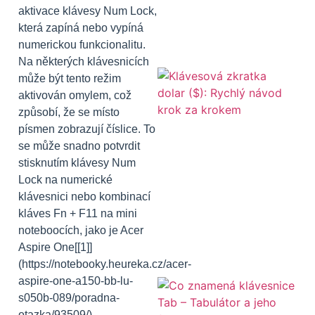
aktivace klávesy Num Lock,
která zapíná nebo vypíná
numerickou funkcionalitu.
Na některých klávesnicích
může být tento režim
aktivován omylem, což
způsobí, že se místo
písmen zobrazují číslice. To
se může snadno potvrdit
stisknutím klávesy Num
Lock na numerické
klávesnici nebo kombinací
kláves Fn + F11 na mini
noteboocích, jako je Acer
Aspire One[[1]]
(https://notebooky.heureka.cz/acer-
aspire-one-a150-bb-lu-
s050b-089/poradna-
otazka/93509/).