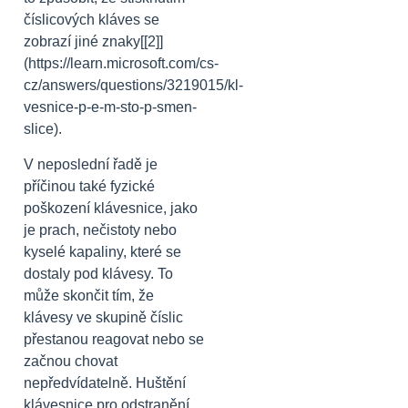
číslicových kláves se
zobrazí jiné znaky[[2]]
(https://learn.microsoft.com/cs-
cz/answers/questions/3219015/kl-
vesnice-p-e-m-sto-p-smen-
slice).
V neposlední řadě je
příčinou také fyzické
poškození klávesnice, jako
je prach, nečistoty nebo
kyselé kapaliny, které se
dostaly pod klávesy. To
může skončit tím, že
klávesy ve skupině číslic
přestanou reagovat nebo se
začnou chovat
nepředvídatelně. Huštění
klávesnice pro odstranění