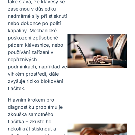
také stává, že klávesy se
zaseknou v důsledku
nadměrné síly při stisknutí
nebo dokonce po polití
kapaliny. Mechanické
poškození způsobené
pádem klávesnice, nebo
používání zařízení v
nepříznivých
podmínkách, například ve
vlhkém prostředí, dále
zvyšuje riziko blokování
tlačítek.
Hlavním krokem pro
diagnostiku problému je
zkouška samotného
tlačítka – zkuste ho
několikrát stisknout a