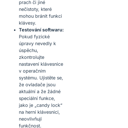
prach či jiné
nečistoty, které
mohou bránit funkci
klávesy.
Testování softwaru:
Pokud fyzické
úpravy nevedly k
úspěchu,
zkontrolujte
nastavení klávesnice
v operačním
systému. Ujistěte se,
že ovladače jsou
aktuální a že žádné
speciální funkce,
jako je „candy lock“
na herní klávesnici,
neovlivňují
funkčnost.