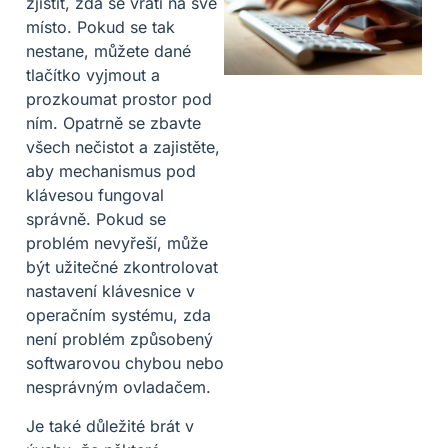
zjistit, zda se vrátí na své
místo. Pokud se tak
nestane, můžete dané
tlačítko vyjmout a
prozkoumat prostor pod
ním. Opatrně se zbavte
všech nečistot a zajistěte,
aby mechanismus pod
klávesou fungoval
správně. Pokud se
problém nevyřeší, může
být užitečné zkontrolovat
nastavení klávesnice v
operačním systému, zda
není problém způsobený
softwarovou chybou nebo
nesprávným ovladačem.
Je také důležité brát v