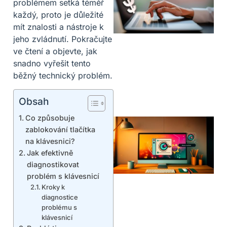
problémem setká téměř
každý, proto je důležité
mít znalosti a nástroje k
jeho zvládnutí. Pokračujte
ve čtení a objevte, jak
snadno vyřešit tento
běžný technický problém.
Obsah
Co způsobuje
zablokování tlačítka
na klávesnici?
Jak efektivně
diagnostikovat
problém s klávesnicí
Kroky k
diagnostice
problému s
klávesnicí