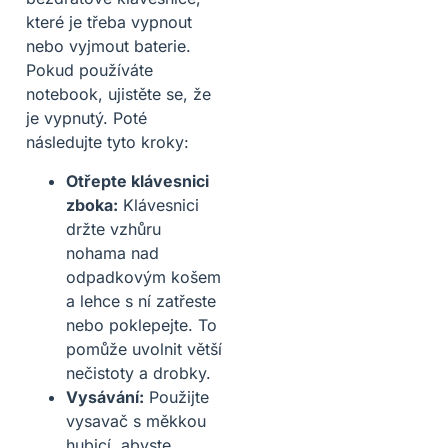
které je třeba vypnout
nebo vyjmout baterie.
Pokud používáte
notebook, ujistěte se, že
je vypnutý. Poté
následujte tyto kroky:
Otřepte klávesnici
zboka:
Klávesnici
držte vzhůru
nohama nad
odpadkovým košem
a lehce s ní zatřeste
nebo poklepejte. To
pomůže uvolnit větší
nečistoty a drobky.
Vysávání:
Použijte
vysavač s měkkou
hubicí, abyste