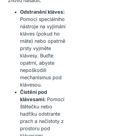
znovu nasadit.
Odstranění kláves:
Pomocí speciálního
nástroje na vyjímání
kláves (pokud ho
máte) nebo opatrně
prsty vyjměte
klávesy. Buďte
opatrní, abyste
nepoškodili
mechanismus pod
klávesou.
Čistění pod
klávesami:
Pomocí
štětečku nebo
hadříku odstrante
prach a nečistoty z
prostoru pod
klávesami.