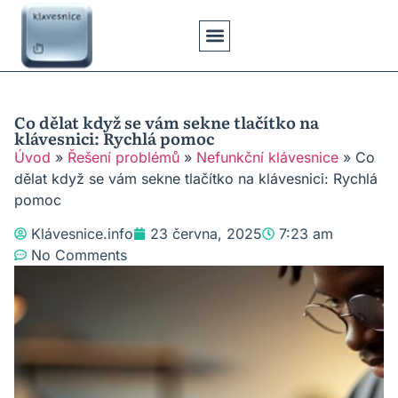
Klávesové Zkratky
Psaní Textů
Řešení Problémů
Typy Klávesnic
Co dělat když se vám sekne tlačítko na
klávesnici: Rychlá pomoc
Úvod
»
Řešení problémů
»
Nefunkční klávesnice
»
Co
dělat když se vám sekne tlačítko na klávesnici: Rychlá
pomoc
Klávesnice.info
23 června, 2025
7:23 am
No Comments