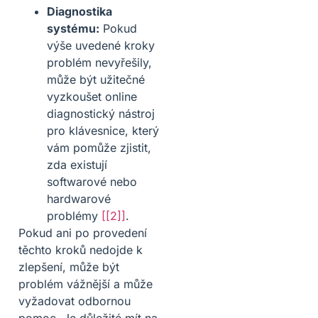
Diagnostika
systému:
Pokud
výše uvedené kroky
problém nevyřešily,
může být užitečné
vyzkoušet online
diagnostický nástroj
pro klávesnice, který
vám pomůže zjistit,
zda existují
softwarové nebo
hardwarové
problémy
[[2]]
.
Pokud ani po provedení
těchto kroků nedojde k
zlepšení, může být
problém vážnější a může
vyžadovat odbornou
pomoc. Je důležité mít na