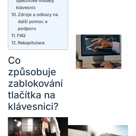
specifické modely
klávesnic
Zdroje a odkazy na
další pomoc a
podporu
FAQ
Rekapitulace
Co
způsobuje
zablokování
tlačítka na
klávesnici?