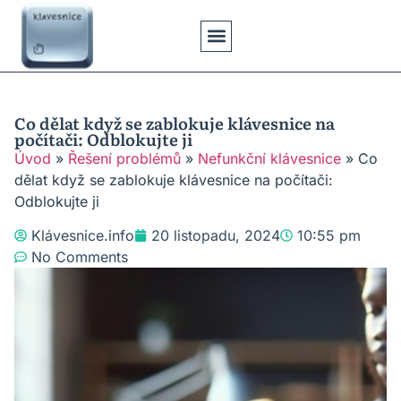
Klávesové Zkratky
Psaní Textů
Řešení Problémů
Typy Klávesnic
Co dělat když se zablokuje klávesnice na
počítači: Odblokujte ji
Úvod
»
Řešení problémů
»
Nefunkční klávesnice
»
Co
dělat když se zablokuje klávesnice na počítači:
Odblokujte ji
Klávesnice.info
20 listopadu, 2024
10:55 pm
No Comments