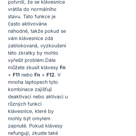
potvrdí, že se klávesnice
vrátila do normálního
stavu. Tato funkce je
často aktivována
náhodně, takže pokud se
vám klávesnice zdá
zablokovaná, vyzkoušení
této zkratky by mohlo
vyřešit problém.Dále
můžete zkusit klávesy
Fn
+
F11
nebo
Fn
+
F12
. V
mnoha laptopech tyto
kombinace zajišťují
deaktivaci nebo aktivaci u
různých funkcí
klávesnice, které by
mohly být omylem
zapnuté. Pokud klávesy
nefungují, zkuste také