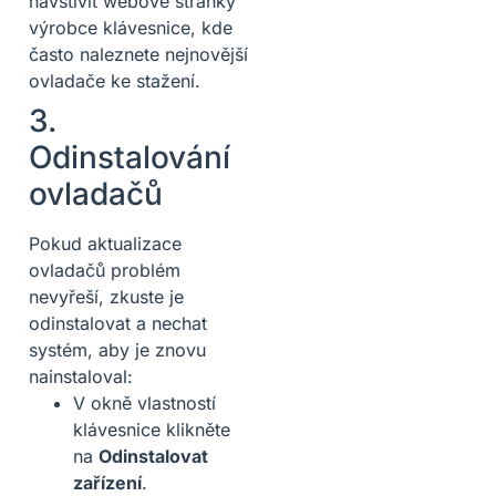
navštívit webové stránky
výrobce klávesnice, kde
často naleznete nejnovější
ovladače ke stažení.
3.
Odinstalování
ovladačů
Pokud aktualizace
ovladačů problém
nevyřeší, zkuste je
odinstalovat a nechat
systém, aby je znovu
nainstaloval:
V okně vlastností
klávesnice klikněte
na
Odinstalovat
zařízení
.