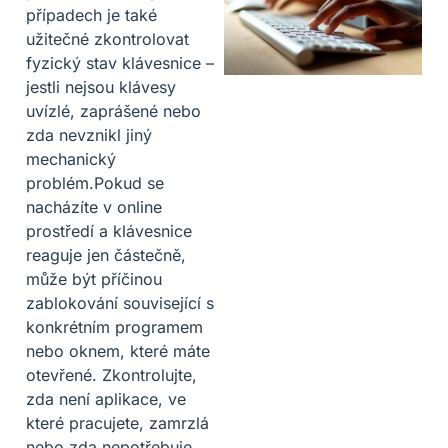
případech je také
užitečné zkontrolovat
fyzický stav klávesnice –
jestli nejsou klávesy
uvízlé, zaprášené nebo
zda nevznikl jiný
mechanický
problém.Pokud se
nacházíte v online
prostředí a klávesnice
reaguje jen částečně,
může být příčinou
zablokování související s
konkrétním programem
nebo oknem, které máte
otevřené. Zkontrolujte,
zda není aplikace, ve
které pracujete, zamrzlá
nebo zda nepotřebuje