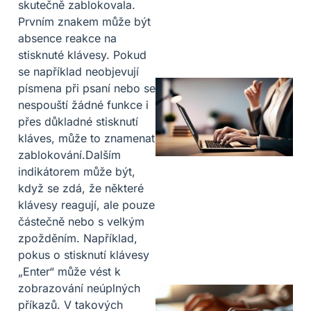
skutečně zablokovala.
Prvním znakem může být
absence reakce na
stisknuté klávesy. Pokud
se například neobjevují
písmena při psaní nebo se
nespouští žádné funkce i
přes důkladné stisknutí
kláves, může to znamenat
zablokování.Dalším
indikátorem může být,
když se zdá, že některé
klávesy reagují, ale pouze
částečně nebo s velkým
zpožděním. Například,
pokus o stisknutí klávesy
„Enter“ může vést k
zobrazování neúplných
příkazů. V takových