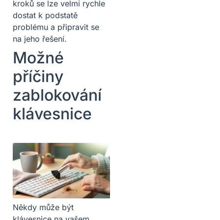
kroků se lze velmi rychle
dostat k podstatě
problému a připravit se
na jeho řešení.
Možné
příčiny
zablokování
klávesnice
Někdy může být
klávesnice na vašem