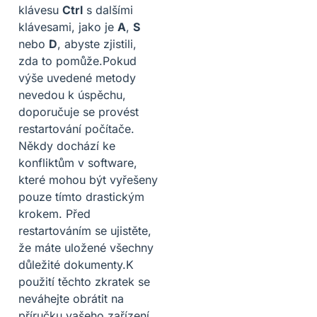
klávesu
Ctrl
s dalšími
klávesami, jako je
A
,
S
nebo
D
, abyste zjistili,
zda to pomůže.Pokud
výše uvedené metody
nevedou k úspěchu,
doporučuje se provést
restartování počítače.
Někdy dochází ke
konfliktům v software,
které mohou být vyřešeny
pouze tímto drastickým
krokem. Před
restartováním se ujistěte,
že máte uložené všechny
důležité dokumenty.K
použití těchto zkratek se
neváhejte obrátit na
příručku vašeho zařízení,