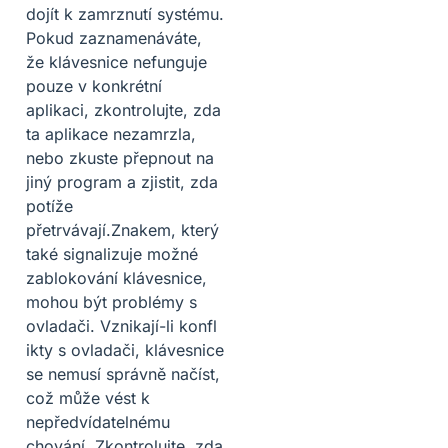
dojít k zamrznutí systému.
Pokud zaznamenáváte,
že klávesnice nefunguje
pouze v konkrétní
aplikaci, zkontrolujte, zda
ta aplikace nezamrzla,
nebo zkuste přepnout na
jiný program a zjistit, zda
potíže
přetrvávají.Znakem, který
také signalizuje možné
zablokování klávesnice,
mohou být problémy s
ovladači. Vznikají-li konfl
ikty s ovladači, klávesnice
se nemusí správně načíst,
což může vést k
nepředvídatelnému
chování. Zkontrolujte, zda