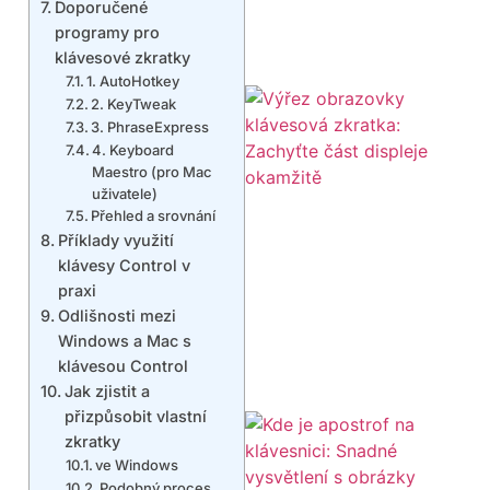
Doporučené
programy pro
klávesové zkratky
1. AutoHotkey
2. KeyTweak
3. PhraseExpress
4. Keyboard
Maestro (pro Mac
uživatele)
Přehled a srovnání
Příklady využití
klávesy Control v
praxi
Odlišnosti mezi
Windows a Mac s
klávesou Control
Jak zjistit a
přizpůsobit vlastní
zkratky
ve Windows
Podobný proces