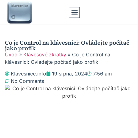
Klávesové Zkratky
Psaní Textů
Řešení Problémů
Typy Klávesnic
Co je Control na klávesnici: Ovládejte počítač
jako profík
Úvod
»
Klávesové zkratky
»
Co je Control na
klávesnici: Ovládejte počítač jako profík
Klávesnice.info
19 srpna, 2024
7:56 am
No Comments