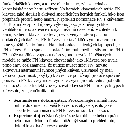
funkcí dalších kláves, a to bez ohledu na to, zda se jedná o
kancelářské nebo herní zařízení.Na herních klávesnicích může FN
klávesa také sloužit k aktivaci specifických herních funkcí, jako jsou
přepínače profilů nebo makra. Například kombinace FN s klávesami
F1-F12 může spustit úpravy výkonu, jako je změna rychlosti
ventilátorů nebo aktivace různých režimů osvětlení. Vzhledem k
tomu, že herní klávesnice bývají vybaveny širokou paletou
dodatečných tlačítek, FN klávesa se stává klíčovým prvkem pro
plné využití těchto funkcí.Na ultrabookech a tenkých laptopech je
FN klávesa často spojena s ovládáním multimédií – stisknutím FN +
F3 může například zapnout nebo vypnout zvuk. U některých
modelů se může FN klávesa chovat také jako „klávesa pro trvalé
připojení“, což znamená, že budete muset držet FN, abyste
aktivovali alternativní funkce jiných kláves. Uživatelé by měli
věnovat pozornost, jaký typ klávesnice používají, protože správné
používání FN klávesy může výrazně zvýšit produktivitu a pohodlí
při práci.Chcete-li efektivně využívat klávesu FN na různých typech
klávesnic, zde je několik tipů:
Seznamte se s dokumentací:
Prozkoumejte manuál nebo
online dokumentaci vaší klávesnice, abyste zjistili, jaké
specifické kombinace s FN klávesou jsou k dispozici.
Experimentujte:
Zkoušejte různé kombinace během práce
nebo hraní. Mnoho funkcí může být snadno přehlédnuto,
dokud je aktivně nevyzkoušíte.