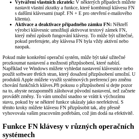
Vytváření vlastních zkratek:
V některých případech můžete
nastavit vlastní zkratky a funkce, které kombinují klávesu FN
s dalšími klávesami (např. FN + E pro otevření e-mailového
klienta).
Aktivace a deaktivace případného zámku FN:
Někteří
výrobci klávesnic umožňují aktivovat textový zámek FN,
který mění způsob fungování klávesy. To může být užitečné,
pokud preferujete, aby klávesa FN byla vždy aktivní nebo
naopak.
Pokud máte konkrétní operační systém, může být také užitečné
prozkoumat nastavení a možnosti přizpůsobení, které nabízí.
Například ve Windows můžete vyhledat nastavení klávesnice nebo
použít software třetích stran, který dosažení přizpůsobení umožní. U
produktů Apple můžete využít systémových preferencí pro změnu
chování funkčních kláves.Při pokusu o přizpůsobení si dejte pozor
na to, abyste nezapomněli zálohovat původní nastavení, než začnete
provádět změny. To vám umožní snadno se vrátit k výchozímu
stavu, pokud by se některé funkce ukázaly jako neefektivní. S
těmito kroky můžete klávesu FN přizpůsobit tak, aby přesně
vyhovovala vašim pracovním potřebám, což jim dodá na efektivitě.
Funkce FN klávesy v různých operačních
systémech