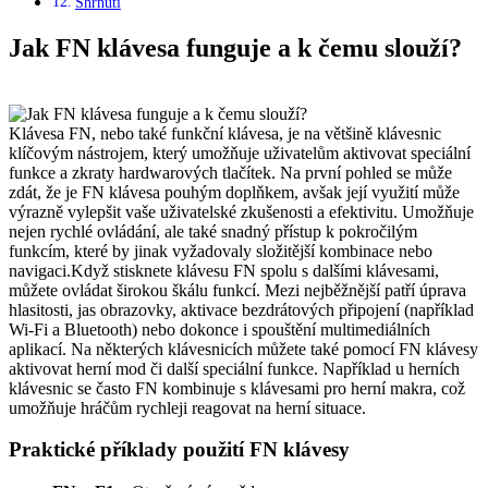
Shrnutí
Jak FN klávesa funguje a k čemu slouží?
Klávesa FN, nebo také funkční klávesa, je na většině klávesnic
klíčovým nástrojem, který umožňuje uživatelům aktivovat speciální
funkce a zkraty hardwarových tlačítek. Na první pohled se může
zdát, že je FN klávesa pouhým doplňkem, avšak její využití může
výrazně vylepšit vaše uživatelské zkušenosti a efektivitu. Umožňuje
nejen rychlé ovládání, ale také snadný přístup k pokročilým
funkcím, které by jinak vyžadovaly složitější kombinace nebo
navigaci.Když stisknete klávesu FN spolu s dalšími klávesami,
můžete ovládat širokou škálu funkcí. Mezi nejběžnější patří úprava
hlasitosti, jas obrazovky, aktivace bezdrátových připojení (například
Wi-Fi a Bluetooth) nebo dokonce i spouštění multimediálních
aplikací. Na některých klávesnicích můžete také pomocí FN klávesy
aktivovat herní mod či další speciální funkce. Například u herních
klávesnic se často FN kombinuje s klávesami pro herní makra, což
umožňuje hráčům rychleji reagovat na herní situace.
Praktické příklady použití FN klávesy