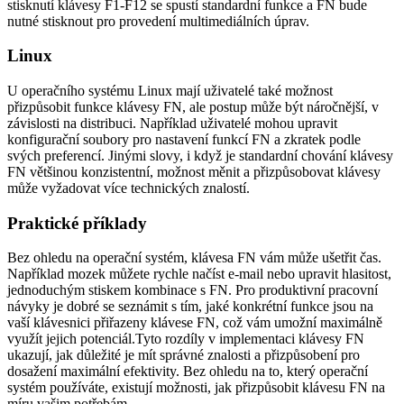
stisknutí klávesy F1-F12 se spustí standardní funkce a FN bude
nutné stisknout pro provedení multimediálních úprav.
Linux
U operačního systému Linux mají uživatelé také možnost
přizpůsobit funkce klávesy FN, ale postup může být náročnější, v
závislosti na distribuci. Například uživatelé mohou upravit
konfigurační soubory pro nastavení funkcí FN a zkratek podle
svých preferencí. Jinými slovy, i když je standardní chování klávesy
FN většinou konzistentní, možnost měnit a přizpůsobovat klávesy
může vyžadovat více technických znalostí.
Praktické příklady
Bez ohledu na operační systém, klávesa FN vám může ušetřit čas.
Například mozek můžete rychle načíst e-mail nebo upravit hlasitost,
jednoduchým stiskem kombinace s FN. Pro produktivní pracovní
návyky je dobré se seznámit s tím, jaké konkrétní funkce jsou na
vaší klávesnici přiřazeny klávese FN, což vám umožní maximálně
využít jejich potenciál.Tyto rozdíly v implementaci klávesy FN
ukazují, jak důležité je mít správné znalosti a přizpůsobení pro
dosažení maximální efektivity. Bez ohledu na to, který operační
systém používáte, existují možnosti, jak přizpůsobit klávesu FN na
míru vašim potřebám.