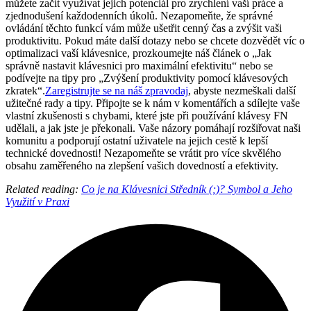
můžete začít využívat jejich potenciál pro zrychlení vaší práce a
zjednodušení každodenních úkolů. Nezapomeňte, že správné
ovládání těchto funkcí vám může ušetřit cenný čas a zvýšit vaši
produktivitu. Pokud máte další dotazy nebo se chcete dozvědět víc o
optimalizaci vaší klávesnice, prozkoumejte náš článek o „Jak
správně nastavit klávesnici pro maximální efektivitu“ nebo se
podívejte na tipy pro „Zvýšení produktivity pomocí klávesových
zkratek“.
Zaregistrujte se na náš zpravodaj
, abyste nezmeškali další
užitečné rady a tipy. Připojte se k nám v komentářích a sdílejte vaše
vlastní zkušenosti s chybami, které jste při používání klávesy FN
udělali, a jak jste je překonali. Vaše názory pomáhají rozšiřovat naši
komunitu a podporují ostatní uživatele na jejich cestě k lepší
technické dovednosti! Nezapomeňte se vrátit pro více skvělého
obsahu zaměřeného na zlepšení vašich dovedností a efektivity.
Related reading:
Co je na Klávesnici Středník (;)? Symbol a Jeho
Využití v Praxi