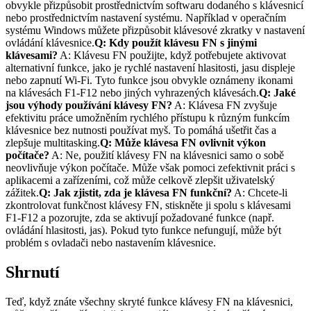
obvykle přizpůsobit prostřednictvím softwaru dodaného s klávesnicí
nebo prostřednictvím nastavení systému. Například v operačním
systému Windows můžete přizpůsobit klávesové zkratky v nastavení
ovládání klávesnice.
Q: Kdy použít klávesu FN s jinými
klávesami?
A: Klávesu FN použijte, když potřebujete aktivovat
alternativní funkce, jako je rychlé nastavení hlasitosti, jasu displeje
nebo zapnutí Wi-Fi. Tyto funkce jsou obvykle oznámeny ikonami
na klávesách F1-F12 nebo jiných vyhrazených klávesách.
Q: Jaké
jsou výhody používání klávesy FN?
A: Klávesa FN zvyšuje
efektivitu práce umožněním rychlého přístupu k různým funkcím
klávesnice bez nutnosti používat myš. To pomáhá ušetřit čas a
zlepšuje multitasking.
Q: Může klávesa FN ovlivnit výkon
počítače?
A: Ne, použití klávesy FN na klávesnici samo o sobě
neovlivňuje výkon počítače. Může však pomoci zefektivnit práci s
aplikacemi a zařízeními, což může celkově zlepšit uživatelský
zážitek.
Q: Jak zjistit, zda je klávesa FN funkční?
A: Chcete-li
zkontrolovat funkčnost klávesy FN, stiskněte ji spolu s klávesami
F1-F12 a pozorujte, zda se aktivují požadované funkce (např.
ovládání hlasitosti, jas). Pokud tyto funkce nefungují, může být
problém s ovladači nebo nastavením klávesnice.
Shrnutí
Teď, když znáte všechny skryté funkce klávesy FN na klávesnici,