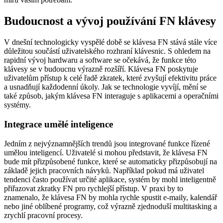
Budoucnost a vývoj používání FN klávesy
V dnešní technologicky vyspělé době se klávesa FN stává stále více
důležitou součástí uživatelského rozhraní klávesnic. S ohledem na
rapidní vývoj hardwaru a software se očekává, že funkce této
klávesy se v budoucnu výrazně rozšíří. Klávesa FN poskytuje
uživatelům přístup k celé řadě zkratek, které zvyšují efektivitu práce
a usnadňují každodenní úkoly. Jak se technologie vyvíjí, mění se
také způsob, jakým klávesa FN interaguje s aplikacemi a operačními
systémy.
Integrace umělé inteligence
Jedním z nejvýznamnějších trendů jsou integrované funkce řízené
umělou inteligencí. Uživatelé si mohou představit, že klávesa FN
bude mít přizpůsobené funkce, které se automaticky přizpůsobují na
základě jejich pracovních návyků. Například pokud má uživatel
tendenci často používat určité aplikace, systém by mohl inteligentně
přiřazovat zkratky FN pro rychlejší přístup. V praxi by to
znamenalo, že klávesa FN by mohla rychle spustit e-maily, kalendář
nebo jiné oblíbené programy, což výrazně zjednoduší multitasking a
zrychlí pracovní procesy.