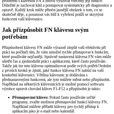
problémů s klávesou FN a znovu využívat všechny její funkce.
Důležité je zachovat klid a postupovat systematicky při diagnostice a
opravě. Každý krok může přinést jasnější obrázek o tom, co se
skutečně děje, a posunout vás blíž k vyřešení potíží se skrytými
funkcemi vaší klávesnice.
Jak přizpůsobit FN klávesu svým
potřebám
Přizpůsobení klávesy FN může výrazně zlepšit vaši efektivitu při
práci na počítači tím, že vám umožní rychle přistupovat k funkcím,
které používáte nejčastěji. Správně nastavená klávesa FN vám může
ušetřit čas a zjednodušit práci s aplikacemi, které často používáte.
Takže jak lze tuto klávesu optimalizovat podle svých potřeb?Jedním
z prvních kroků je zjistit, jaké funkce klávesa FN nabízí na vaší
konkrétní klávesnici. Většina klávesnic je dodávána s
přednastavenými funkcemi, ale tyto můžete měnit nebo přizpůsobit.
Například na některých klávesnicích je možné pomocí softwaru
výrobce upravit chování kláves F1-F12 a přizpůsobit je takto:
Přemapování kláves:
Pokud často používáte určité
programy, zvažte možnost přemapování funkcí klávesy FN.
Například můžete přiřadit klávesy pro rychlý přístup k
aplikacím jako je e-mail nebo kalendář.