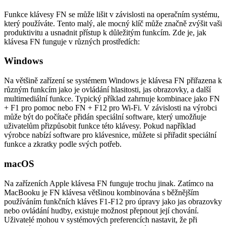
Funkce klávesy FN se může lišit v závislosti na operačním systému,
který používáte. Tento malý, ale mocný klíč může značně zvýšit vaši
produktivitu a usnadnit přístup k důležitým funkcím. Zde je, jak
klávesa FN funguje v různých prostředích:
Windows
Na většině zařízení se systémem Windows je klávesa FN přiřazena k
různým funkcím jako je ovládání hlasitosti, jas obrazovky, a další
multimediální funkce. Typický příklad zahrnuje kombinace jako FN
+ F1 pro pomoc nebo FN + F12 pro Wi-Fi. V závislosti na výrobci
může být do počítače přidán speciální software, který umožňuje
uživatelům přizpůsobit funkce této klávesy. Pokud například
výrobce nabízí software pro klávesnice, můžete si přiřadit speciální
funkce a zkratky podle svých potřeb.
macOS
Na zařízeních Apple klávesa FN funguje trochu jinak. Zatímco na
MacBooku je FN klávesa většinou kombinována s běžnějším
používáním funkčních kláves F1-F12 pro úpravy jako jas obrazovky
nebo ovládání hudby, existuje možnost přepnout její chování.
Uživatelé mohou v systémových preferencích nastavit, že při