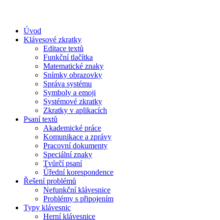
Úvod
Klávesové zkratky
Editace textů
Funkční tlačítka
Matematické znaky
Snímky obrazovky
Správa systému
Symboly a emoji
Systémové zkratky
Zkratky v aplikacích
Psaní textů
Akademické práce
Komunikace a zprávy
Pracovní dokumenty
Speciální znaky
Tvůrčí psaní
Úřední korespondence
Řešení problémů
Nefunkční klávesnice
Problémy s připojením
Typy klávesnic
Herní klávesnice