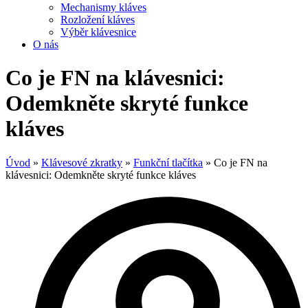
Mechanismy kláves
Rozložení kláves
Výběr klávesnice
O nás
Co je FN na klávesnici:
Odemkněte skryté funkce
kláves
Úvod
»
Klávesové zkratky
»
Funkční tlačítka
»
Co je FN na
klávesnici: Odemkněte skryté funkce kláves