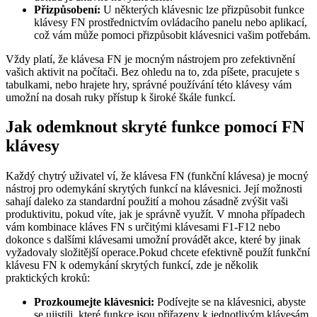
Přizpůsobení:
U některých klávesnic lze přizpůsobit funkce
klávesy FN prostřednictvím ovládacího panelu nebo aplikací,
což vám může pomoci přizpůsobit klávesnici vašim potřebám.
Vždy platí, že klávesa FN je mocným nástrojem pro zefektivnění
vašich aktivit na počítači. Bez ohledu na to, zda píšete, pracujete s
tabulkami, nebo hrajete hry, správné používání této klávesy vám
umožní na dosah ruky přístup k široké škále funkcí.
Jak odemknout skryté funkce pomocí FN
klávesy
Každý chytrý uživatel ví, že klávesa FN (funkční klávesa) je mocný
nástroj pro odemykání skrytých funkcí na klávesnici. Její možnosti
sahají daleko za standardní použití a mohou zásadně zvýšit vaši
produktivitu, pokud víte, jak je správně využít. V mnoha případech
vám kombinace kláves FN s určitými klávesami F1-F12 nebo
dokonce s dalšími klávesami umožní provádět akce, které by jinak
vyžadovaly složitější operace.Pokud chcete efektivně použít funkční
klávesu FN k odemykání skrytých funkcí, zde je několik
praktických kroků:
Prozkoumejte klávesnici:
Podívejte se na klávesnici, abyste
se ujistili, které funkce jsou přiřazeny k jednotlivým klávesám.