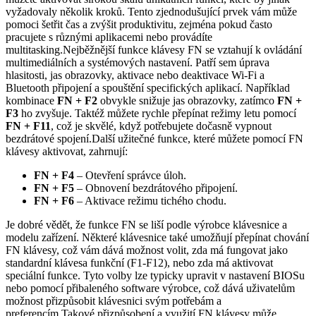
vyžadovaly několik kroků. Tento zjednodušující prvek vám může
pomoci šetřit čas a zvýšit produktivitu, zejména pokud často
pracujete s různými aplikacemi nebo provádíte
multitasking.Nejběžnější funkce klávesy FN se vztahují k ovládání
multimediálních a systémových nastavení. Patří sem úprava
hlasitosti, jas obrazovky, aktivace nebo deaktivace Wi-Fi a
Bluetooth připojení a spouštění specifických aplikací. Například
kombinace
FN + F2
obvykle snižuje jas obrazovky, zatímco
FN +
F3
ho zvyšuje. Taktéž můžete rychle přepínat režimy letu pomocí
FN + F11
, což je skvělé, když potřebujete dočasně vypnout
bezdrátové spojení.Další užitečné funkce, které můžete pomocí FN
klávesy aktivovat, zahrnují:
FN + F4
– Otevření správce úloh.
FN + F5
– Obnovení bezdrátového připojení.
FN + F6
– Aktivace režimu tichého chodu.
Je dobré vědět, že funkce FN se liší podle výrobce klávesnice a
modelu zařízení. Některé klávesnice také umožňují přepínat chování
FN klávesy, což vám dává možnost volit, zda má fungovat jako
standardní klávesa funkční (F1-F12), nebo zda má aktivovat
speciální funkce. Tyto volby lze typicky upravit v nastavení BIOSu
nebo pomocí přibaleného software výrobce, což dává uživatelům
možnost přizpůsobit klávesnici svým potřebám a
preferencím.Takové přizpůsobení a využití FN klávesy může