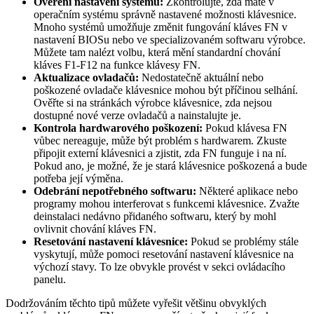
Ověření nastavení systému:
Zkontrolujte, zda máte v
operačním systému správně nastavené možnosti klávesnice.
Mnoho systémů umožňuje změnit fungování kláves FN v
nastavení BIOSu nebo ve specializovaném softwaru výrobce.
Můžete tam nalézt volbu, která mění standardní chování
kláves F1-F12 na funkce klávesy FN.
Aktualizace ovladačů:
Nedostatečně aktuální nebo
poškozené ovladače klávesnice mohou být příčinou selhání.
Ověřte si na stránkách výrobce klávesnice, zda nejsou
dostupné nové verze ovladačů a nainstalujte je.
Kontrola hardwarového poškození:
Pokud klávesa FN
vůbec nereaguje, může být problém s hardwarem. Zkuste
připojit externí klávesnici a zjistit, zda FN funguje i na ní.
Pokud ano, je možné, že je stará klávesnice poškozená a bude
potřeba její výměna.
Odebrání nepotřebného softwaru:
Některé aplikace nebo
programy mohou interferovat s funkcemi klávesnice. Zvažte
deinstalaci nedávno přidaného softwaru, který by mohl
ovlivnit chování kláves FN.
Resetování nastavení klávesnice:
Pokud se problémy stále
vyskytují, může pomoci resetování nastavení klávesnice na
výchozí stavy. To lze obvykle provést v sekci ovládacího
panelu.
Dodržováním těchto tipů můžete vyřešit většinu obvyklých