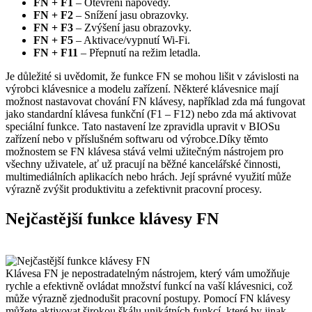
FN + F1
– Otevření nápovědy.
FN + F2
– Snížení jasu obrazovky.
FN + F3
– Zvýšení jasu obrazovky.
FN + F5
– Aktivace/vypnutí Wi-Fi.
FN + F11
– Přepnutí na režim letadla.
Je důležité si uvědomit, že funkce FN se mohou lišit v závislosti na
výrobci klávesnice a modelu zařízení. Některé klávesnice mají
možnost nastavovat chování FN klávesy, například zda má fungovat
jako standardní klávesa funkční (F1 – F12) nebo zda má aktivovat
speciální funkce. Tato nastavení lze zpravidla upravit v BIOSu
zařízení nebo v příslušném softwaru od výrobce.Díky těmto
možnostem se FN klávesa stává velmi užitečným nástrojem pro
všechny uživatele, ať už pracují na běžné kancelářské činnosti,
multimediálních aplikacích nebo hrách. Její správné využití může
výrazně zvýšit produktivitu a zefektivnit pracovní procesy.
Nejčastější funkce klávesy FN
Klávesa FN je nepostradatelným nástrojem, který vám umožňuje
rychle a efektivně ovládat množství funkcí na vaší klávesnici, což
může výrazně zjednodušit pracovní postupy. Pomocí FN klávesy
můžete aktivovat širokou škálu unikátních funkcí, které by jinak