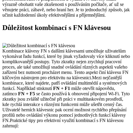
výrazně obohatit vaše zkušenosti s používáním počítače, ať už se
věnujete práci, zábavě, nebo hraní her. Je to jednoduchý způsob, jak
učinit každodenní úkoly efektivnějšími a příjemnějšími.
Důležitost kombinací s FN klávesou
Kombinace klávesy FN s dalšími klávesami umožňuje uživatelům
vykonávat řadu funkcí, které by jinak vyžadovaly více kliknutí nebo
komplikovanější postupy. Tyto zkratky nejen zrychlují pracovní
proces, ale také umožňují snadné ovládání různých aspektů vašeho
zařízení bez nutnosti procházet menu. Tento aspekt činí klávesu FN
klíčovým nástrojem pro efektivitu na klávesnici.Mezi nejčastější
kombinace, které najdete, patří ovládání multimédií a systémových
funkcí. Například stisknutí
FN + F1
může otevřít nápovědu,
zatímco
FN + F5
se často používá k obnovení připojení Wi-Fi. Tyto
zkratky jsou zvláště užitečné při práci v multitaskovém prostředí,
kde rychlá interakce s různými funkcemi může ušetřit cenný čas.
Uživatelé herních klávesnic pak ocení možnost rychlého přepínání
profilů nebo ovládání výkonu pomocí jednotlivých funkcí klávesy
FN.Praktické tipy pro efektivní využití kombinací s FN klávesou
zahrnují: