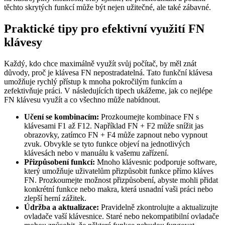
těchto skrytých funkcí může být nejen užitečné, ale také zábavné.
Praktické tipy pro efektivní využití FN
klávesy
Každý, kdo chce maximálně využít svůj počítač, by měl znát
důvody, proč je klávesa FN nepostradatelná. Tato funkční klávesa
umožňuje rychlý přístup k mnoha pokročilým funkcím a
zefektivňuje práci. V následujících tipech ukážeme, jak co nejlépe
FN klávesu využít a co všechno může nabídnout.
Učení se kombinacím:
Prozkoumejte kombinace FN s
klávesami F1 až F12. Například FN + F2 může snížit jas
obrazovky, zatímco FN + F4 může zapnout nebo vypnout
zvuk. Obvykle se tyto funkce objeví na jednotlivých
klávesách nebo v manuálu k vašemu zařízení.
Přizpůsobení funkcí:
Mnoho klávesnic podporuje software,
který umožňuje uživatelům přizpůsobit funkce přímo kláves
FN. Prozkoumejte možnost přizpůsobení, abyste mohli přidat
konkrétní funkce nebo makra, která usnadní vaši práci nebo
zlepší herní zážitek.
Údržba a aktualizace:
Pravidelně zkontrolujte a aktualizujte
ovladače vaší klávesnice. Staré nebo nekompatibilní ovladače