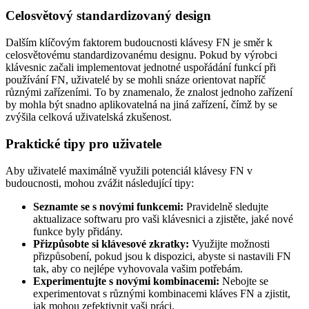
Celosvětový standardizovaný design
Dalším klíčovým faktorem budoucnosti klávesy FN je směr k
celosvětovému standardizovanému designu. Pokud by výrobci
klávesnic začali implementovat jednotné uspořádání funkcí při
používání FN, uživatelé by se mohli snáze orientovat napříč
různými zařízeními. To by znamenalo, že znalost jednoho zařízení
by mohla být snadno aplikovatelná na jiná zařízení, čímž by se
zvýšila celková uživatelská zkušenost.
Praktické tipy pro uživatele
Aby uživatelé maximálně využili potenciál klávesy FN v
budoucnosti, mohou zvážit následující tipy:
Seznamte se s novými funkcemi:
Pravidelně sledujte
aktualizace softwaru pro vaši klávesnici a zjistěte, jaké nové
funkce byly přidány.
Přizpůsobte si klávesové zkratky:
Využijte možnosti
přizpůsobení, pokud jsou k dispozici, abyste si nastavili FN
tak, aby co nejlépe vyhovovala vašim potřebám.
Experimentujte s novými kombinacemi:
Nebojte se
experimentovat s různými kombinacemi kláves FN a zjistit,
jak mohou zefektivnit vaši práci.