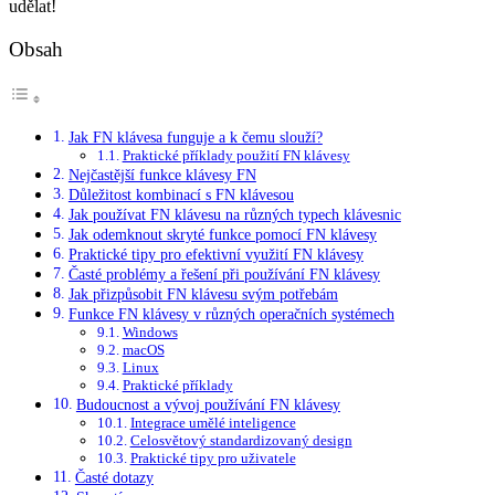
udělat!
Obsah
Jak FN klávesa funguje a k čemu slouží?
Praktické příklady použití FN klávesy
Nejčastější funkce klávesy FN
Důležitost kombinací s FN klávesou
Jak používat FN klávesu na různých typech klávesnic
Jak odemknout skryté funkce pomocí FN klávesy
Praktické tipy pro efektivní využití FN klávesy
Časté problémy a řešení při používání FN klávesy
Jak přizpůsobit FN klávesu svým potřebám
Funkce FN klávesy v různých operačních systémech
Windows
macOS
Linux
Praktické příklady
Budoucnost a vývoj používání FN klávesy
Integrace umělé inteligence
Celosvětový standardizovaný design
Praktické tipy pro uživatele
Časté dotazy