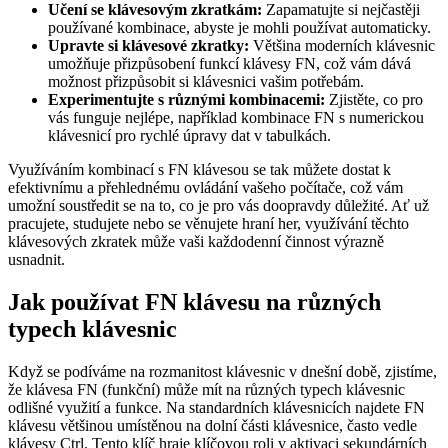
Učení se klávesovým zkratkám:
Zapamatujte si nejčastěji
používané kombinace, abyste je mohli používat automaticky.
Upravte si klávesové zkratky:
Většina moderních klávesnic
umožňuje přizpůsobení funkcí klávesy FN, což vám dává
možnost přizpůsobit si klávesnici vašim potřebám.
Experimentujte s různými kombinacemi:
Zjistěte, co pro
vás funguje nejlépe, například kombinace FN s numerickou
klávesnicí pro rychlé úpravy dat v tabulkách.
Využíváním kombinací s FN klávesou se tak můžete dostat k
efektivnímu a přehlednému ovládání vašeho počítače, což vám
umožní soustředit se na to, co je pro vás doopravdy důležité. Ať už
pracujete, studujete nebo se věnujete hraní her, využívání těchto
klávesových zkratek může vaši každodenní činnost výrazně
usnadnit.
Jak používat FN klávesu na různých
typech klávesnic
Když se podíváme na rozmanitost klávesnic v dnešní době, zjistíme,
že klávesa FN (funkční) může mít na různých typech klávesnic
odlišné využití a funkce. Na standardních klávesnicích najdete FN
klávesu většinou umístěnou na dolní části klávesnice, často vedle
klávesy Ctrl. Tento klíč hraje klíčovou roli v aktivaci sekundárních