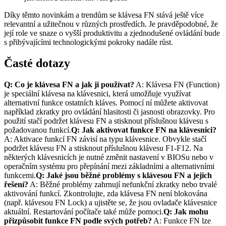
Díky těmto novinkám a trendům se klávesa FN stává ještě více
relevantní a užitečnou v různých prostředích. Je pravděpodobné, že
její role ve snaze o vyšší produktivitu a zjednodušené ovládání bude
s přibývajícími technologickými pokroky nadále růst.
Časté dotazy
Q: Co je klávesa FN a jak ji používat?
A: Klávesa FN (Function)
je speciální klávesa na klávesnici, která umožňuje využívat
alternativní funkce ostatních kláves. Pomocí ní můžete aktivovat
například zkratky pro ovládání hlasitosti či jasnosti obrazovky. Pro
použití stačí podržet klávesu FN a stisknout příslušnou klávesu s
požadovanou funkcí.
Q: Jak aktivovat funkce FN na klávesnici?
A: Aktivace funkcí FN závisí na typu klávesnice. Obvykle stačí
podržet klávesu FN a stisknout příslušnou klávesu F1-F12. Na
některých klávesnicích je nutné změnit nastavení v BIOSu nebo v
operačním systému pro přepínání mezi základními a alternativními
funkcemi.
Q: Jaké jsou běžné problémy s klávesou FN a jejich
řešení?
A: Běžné problémy zahrnují nefunkční zkratky nebo trvalé
aktivování funkcí. Zkontrolujte, zda klávesa FN není blokována
(např. klávesou FN Lock) a ujistěte se, že jsou ovladače klávesnice
aktuální. Restartování počítače také může pomoci.
Q: Jak mohu
přizpůsobit funkce FN podle svých potřeb?
A: Funkce FN lze