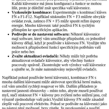
Každá klávesnice má jinou konfiguraci a funkce se mohou
lišit, proto je důležité znát specifika vaší klávesnice.
Vyzkoušejte kombinace:
Experimentujte s kombinací kláves
FN a F1-F12. Například stisknutím FN + F3 můžete obvykle
ovládat zvuk, zatímco FN + F5 může spustit režim úspory
energie. Mnoho klávesnic také používá FN k rychlým
přístupům ke specifickým aplikacím.
Podívejte se do nastavení softwaru:
Některé klávesnice
mají software, který vám umožňuje přizpůsobit, co jednotlivé
klávesy dělají, když je používáte s klávesou FN. Využijte této
možnost k přizpůsobení funkcí specifickým potřebám vaší
práce nebo her.
Zvažte aktualizaci ovladačů:
Někdy může být potřeba
aktualizovat ovladače klávesnice, aby všechny funkce
pracovaly správně. Zkontrolujte web výrobce vaší klávesnice
a ujistěte se, že máte nainstalovány nejnovější ovladače.
Například pokud používáte herní klávesnici, kombinace FN s
mnoha dalšími klávesami může aktivovat specifická herní makra,
což vám umožní rychleji reagovat ve hře. Dalším příkladem je
nastavení jasnosti obrazovky – místo toho, abyste museli používat
myš, stačí stisknout FN + klávesy pro zvýšení nebo snížení jasu, což
výrazně zjednodušuje vaši práci.Využití klávesy FN může zásadně
zlepšit vaši pracovní efektivitu. Pokud se podíváte na klávesnici jako
na nástroj plný možností, brzy zjistíte, že prozkoumání a použití