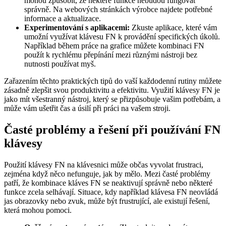
mohou způsobit, že některé funkce nebudou fungovat
správně. Na webových stránkách výrobce najdete potřebné
informace a aktualizace.
Experimentování s aplikacemi:
Zkuste aplikace, které vám
umožní využívat klávesu FN k provádění specifických úkolů.
Například během práce na grafice můžete kombinaci FN
použít k rychlému přepínání mezi různými nástroji bez
nutnosti používat myš.
Zařazením těchto praktických tipů do vaší každodenní rutiny můžete
zásadně zlepšit svou produktivitu a efektivitu. Využití klávesy FN je
jako mít všestranný nástroj, který se přizpůsobuje vašim potřebám, a
může vám ušetřit čas a úsilí při práci na vašem stroji.
Časté problémy a řešení při používání FN
klávesy
Použití klávesy FN na klávesnici může občas vyvolat frustraci,
zejména když něco nefunguje, jak by mělo. Mezi časté problémy
patří, že kombinace kláves FN se neaktivují správně nebo některé
funkce zcela selhávají. Situace, kdy například klávesa FN neovládá
jas obrazovky nebo zvuk, může být frustrující, ale existují řešení,
která mohou pomoci.