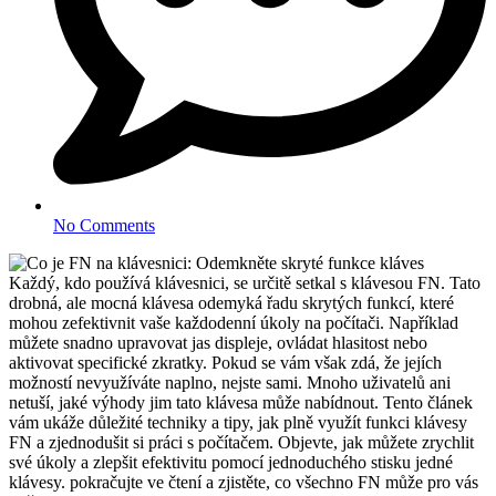
No Comments
Každý, kdo používá klávesnici, se určitě setkal s klávesou FN. Tato
drobná, ale mocná klávesa odemyká řadu skrytých funkcí, které
mohou zefektivnit vaše každodenní úkoly na počítači. Například
můžete snadno upravovat jas displeje, ovládat hlasitost nebo
aktivovat specifické zkratky. Pokud se vám však zdá, že jejích
možností nevyužíváte naplno, nejste sami. Mnoho uživatelů ani
netuší, jaké výhody jim tato klávesa může nabídnout. Tento článek
vám ukáže důležité techniky a tipy, jak plně využít funkci klávesy
FN a zjednodušit si práci s počítačem. Objevte, jak můžete zrychlit
své úkoly a zlepšit efektivitu pomocí jednoduchého stisku jedné
klávesy. pokračujte ve čtení a zjistěte, co všechno FN může pro vás