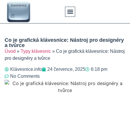
Klávesové Zkratky
Psaní Textů
Řešení Problémů
Typy Klávesnic
Co je grafická klávesnice: Nástroj pro designéry
a tvůrce
Úvod
»
Typy klávesnic
»
Co je grafická klávesnice: Nástroj
pro designéry a tvůrce
Klávesnice.info
24 července, 2025
6:18 pm
No Comments