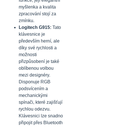
funkce, její elegantní
myšlenka a kvalita
zpracování stojí za
zmínku.
Logitech G915:
Tato
klávesnice je
především herní, ale
díky své rychlosti a
možnosti
přizpůsobení je také
oblíbenou volbou
mezi designéry.
Disponuje RGB
podsvícením a
mechanickými
spínači, které zajišťují
rychlou odezvu.
Klávesnici lze snadno
připojit přes Bluetooth