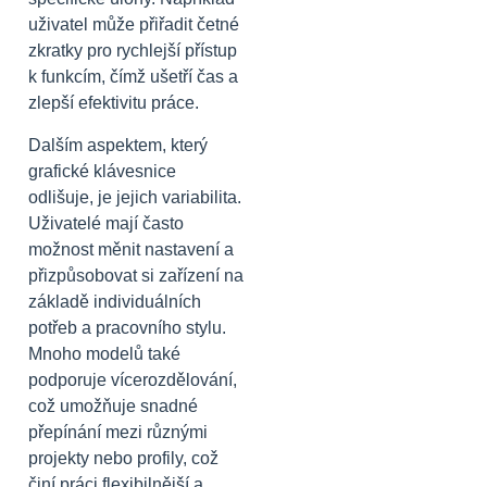
uživatel může přiřadit četné
zkratky pro rychlejší přístup
k funkcím, čímž ušetří čas a
zlepší efektivitu práce.
Dalším aspektem, který
grafické klávesnice
odlišuje, je jejich variabilita.
Uživatelé mají často
možnost měnit nastavení a
přizpůsobovat si zařízení na
základě individuálních
potřeb a pracovního stylu.
Mnoho modelů také
podporuje vícerozdělování,
což umožňuje snadné
přepínání mezi různými
projekty nebo profily, což
činí práci flexibilnější a