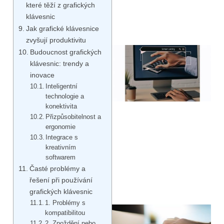
které těží z grafických
klávesnic
Jak grafické klávesnice
zvyšují produktivitu
Budoucnost grafických
klávesnic: trendy a
inovace
Inteligentní
technologie a
konektivita
Přizpůsobitelnost a
ergonomie
Integrace s
kreativním
softwarem
Časté problémy a
řešení při používání
grafických klávesnic
1. Problémy s
kompatibilitou
2. Zpoždění nebo