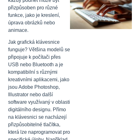
každý podnět může být
přizpůsoben pro různé
funkce, jako je kreslení,
úprava obrázků nebo
animace.
Jak grafická klávesnice
funguje? Většina modelů se
připojuje k počítači přes
USB nebo Bluetooth a je
kompatibilní s různými
kreativními aplikacemi, jako
jsou Adobe Photoshop,
Illustrator nebo další
software využívaný v oblasti
digitálního designu. Přímo
na klávesnici se nacházejí
přizpůsobitelné tlačítka,
která lze naprogramovat pro
specifické úlohy. Například