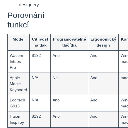
designéry.
Porovnání
funkcí
Model
Citlivost
Programovatelné
Ergonomický
Kom
na tlak
tlačítka
design
Wacom
8192
Ano
Ano
Win
Intuos
ma
Pro
Apple
N/A
Ne
Ano
ma
Magic
Keyboard
Logitech
N/A
Ano
Ano
Win
G915
ma
Huion
8192
Ano
Ano
Win
Inspiroy
ma