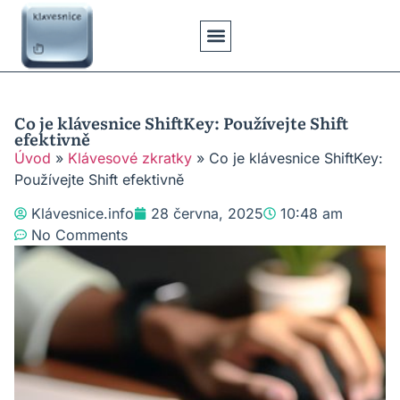
Klávesové Zkratky
Psaní Textů
Řešení Problémů
Typy Klávesnic
Co je klávesnice ShiftKey: Používejte Shift
efektivně
Úvod
»
Klávesové zkratky
»
Co je klávesnice ShiftKey:
Používejte Shift efektivně
Klávesnice.info
28 června, 2025
10:48 am
No Comments