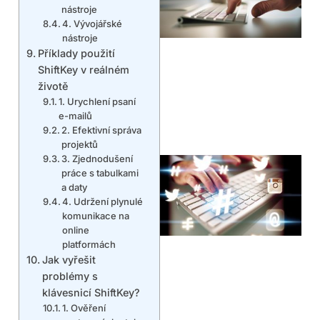
nástroje
4. Vývojářské
nástroje
Příklady použití
ShiftKey v reálném
životě
1. Urychlení psaní
e-mailů
2. Efektivní správa
projektů
3. Zjednodušení
práce s tabulkami
a daty
4. Udržení plynulé
komunikace na
online
platformách
Jak vyřešit
problémy s
klávesnicí ShiftKey?
1. Ověření