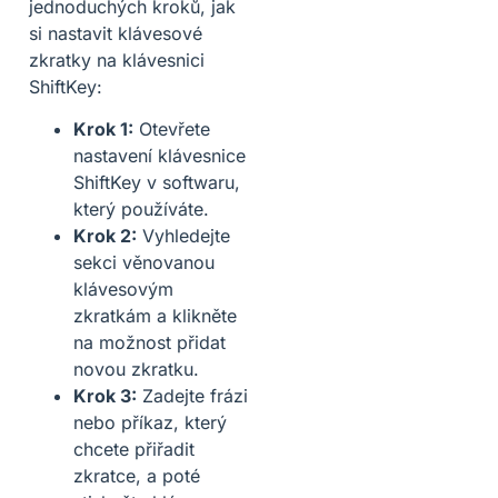
jednoduchých kroků, jak
si nastavit klávesové
zkratky na klávesnici
ShiftKey:
Krok 1:
Otevřete
nastavení klávesnice
ShiftKey v softwaru,
který používáte.
Krok 2:
Vyhledejte
sekci věnovanou
klávesovým
zkratkám a klikněte
na možnost přidat
novou zkratku.
Krok 3:
Zadejte frázi
nebo příkaz, který
chcete přiřadit
zkratce, a poté