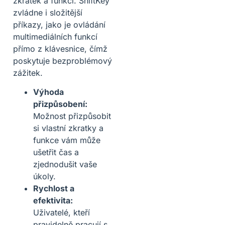
zkratek a funkcí. ShiftKey
zvládne i složitější
příkazy, jako je ovládání
multimediálních funkcí
přímo z klávesnice, čímž
poskytuje bezproblémový
zážitek.
Výhoda
přizpůsobení:
Možnost přizpůsobit
si vlastní zkratky a
funkce vám může
ušetřit čas a
zjednodušit vaše
úkoly.
Rychlost a
efektivita:
Uživatelé, kteří
pravidelně pracují s