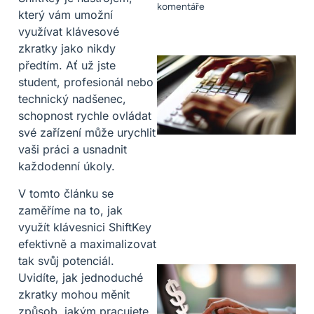
komentáře
který vám umožní
využívat klávesové
zkratky jako nikdy
předtím. Ať už jste
student, profesionál nebo
technický nadšenec,
schopnost rychle ovládat
své zařízení může urychlit
vaši práci a usnadnit
každodenní úkoly.
V tomto článku se
zaměříme na to, jak
využít klávesnici ShiftKey
efektivně a maximalizovat
tak svůj potenciál.
Uvidíte, jak jednoduché
zkratky mohou měnit
způsob, jakým pracujete,