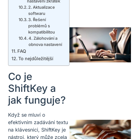
nastavení zkratek
2. Aktualizace
softwaru
3. Řešení
problémů s
kompatibilitou
4. Zálohování a
obnova nastavení
FAQ
To nejdůležitější
Co je
ShiftKey a
jak funguje?
Když se mluví o
efektivním zadávání textu
na klávesnici, ShiftKey je
nástroj, který může zcela