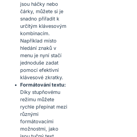
jsou háčky nebo
čárky, můžete si je
snadno přiřadit k
určitým klávesovým
kombinacím.
Například místo
hledání znaků v
menu je nyní stačí
jednoduše zadat
pomocí efektivní
klávesové zkratky.
Formátování textu:
Díky stupňovému
režimu můžete
rychle přepínat mezi
různými
formátovacími
možnostmi, jako
jsou tučný text,