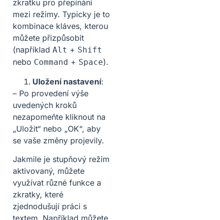
zkratku pro přepínání
mezi režimy. Typicky je to
kombinace kláves, kterou
můžete přizpůsobit
(například
+
Alt
Shift
nebo
+
).
Command
Space
Uložení nastavení
:
– Po provedení výše
uvedených kroků
nezapomeňte kliknout na
„Uložit“ nebo „OK“, aby
se vaše změny projevily.
Jakmile je stupňový režim
aktivovaný, můžete
využívat různé funkce a
zkratky, které
zjednodušují práci s
textem. Například můžete