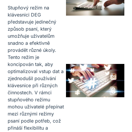
Stupňový režim na
klávesnici DEG
představuje jedinečný
způsob psaní, který
umožňuje uživatelům
snadno a efektivně
provádět různé úkoly.
Tento režim je
koncipován tak, aby
optimalizoval vstup dat a
zjednodušil používání
klávesnice při různých
činnostech. V rámci
stupňového režimu
mohou uživatelé přepínat
mezi různými režimy
psaní podle potřeb, což
přináší flexibilitu a