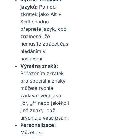
jazyků:
Pomocí
zkratek jako Alt +
Shift snadno
přepnete jazyk, což
znamená, že
nemusíte ztrácet čas
hledáním v
nastavení.
Výměna znaků:
Přiřazením zkratek
pro speciální znaky
můžete rychle
zadávat věci jako
„č“, „ř“ nebo jakékoli
jiné znaky, což
urychluje vaše psaní.
Personalizace:
Můžete si