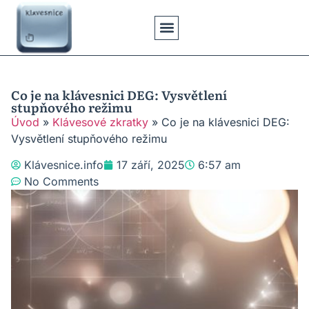
Klávesové Zkratky
Psaní Textů
Řešení Problémů
Typy Klávesnic
Co je na klávesnici DEG: Vysvětlení
stupňového režimu
Úvod
»
Klávesové zkratky
»
Co je na klávesnici DEG:
Vysvětlení stupňového režimu
Klávesnice.info
17 září, 2025
6:57 am
No Comments