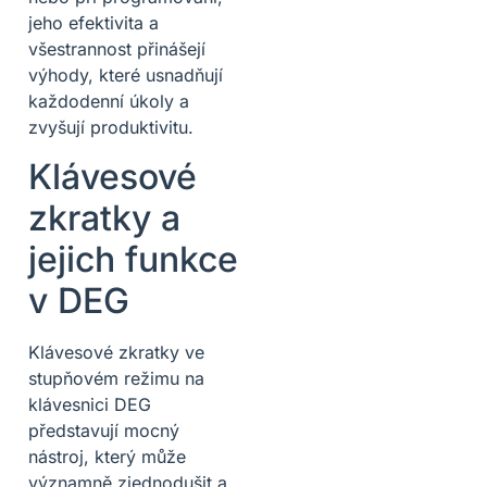
jeho efektivita a
všestrannost přinášejí
výhody, které usnadňují
každodenní úkoly a
zvyšují produktivitu.
Klávesové
zkratky a
jejich funkce
v DEG
Klávesové zkratky ve
stupňovém režimu na
klávesnici DEG
představují mocný
nástroj, který může
významně zjednodušit a