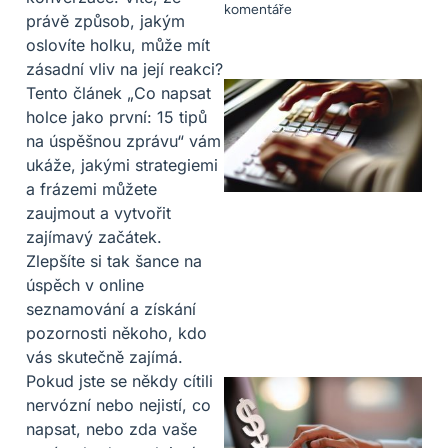
komentáře
právě způsob, jakým
oslovíte holku, může mít
zásadní vliv na její reakci?
Tento článek „Co napsat
holce jako první: 15 tipů
na úspěšnou zprávu“ vám
ukáže, jakými strategiemi
a frázemi můžete
zaujmout a vytvořit
zajímavý začátek.
Zlepšíte si tak šance na
úspěch v online
seznamování a získání
pozornosti někoho, kdo
vás skutečně zajímá.
Pokud jste se někdy cítili
nervózní nebo nejistí, co
napsat, nebo zda vaše