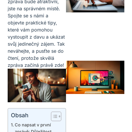
zpráva bude atraktivní,
jste na správném místě.
Spojte se s námi a
objevte praktické tipy,
které vám pomohou
vystoupit z davu a ukázat
svůj jedinečný zájem. Tak
neváhejte, a pusťte se do
čtení, protože skvělá
zpráva začíná právě zde!
Obsah
Co napsat v první
zprávě: Důležitost