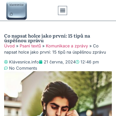
Klávesové Zkratky
Psaní Textů
Řešení Problémů
Typy Klávesnic
Co napsat holce jako první: 15 tipů na
úspěšnou zprávu
Úvod
»
Psaní textů
»
Komunikace a zprávy
»
Co
napsat holce jako první: 15 tipů na úspěšnou zprávu
Klávesnice.info
21 června, 2024
12:46 pm
No Comments