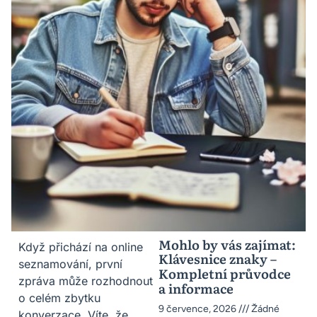
Mohlo by vás zajímat:
Když přichází na online
Klávesnice znaky –
seznamování, první
Kompletní průvodce
zpráva může rozhodnout
a informace
o celém zbytku
9 července, 2026
Žádné
konverzace. Víte, že