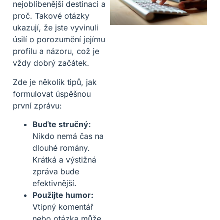
nejoblíbenější destinaci a
proč. Takové otázky
ukazují, že jste vyvinuli
úsilí o porozumění jejímu
profilu a názoru, což je
vždy dobrý začátek.
Zde je několik tipů, jak
formulovat úspěšnou
první zprávu:
Buďte stručný:
Nikdo nemá čas na
dlouhé romány.
Krátká a výstižná
zpráva bude
efektivnější.
Použijte humor:
Vtipný komentář
nebo otázka může