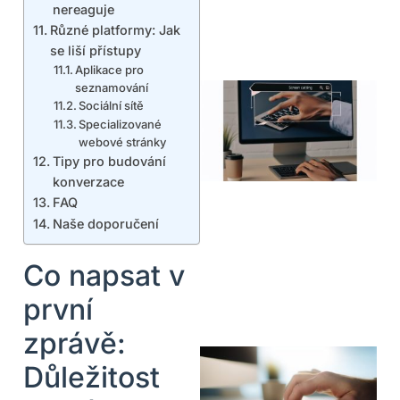
nereaguje
Různé platformy: Jak
se liší přístupy
Aplikace pro
seznamování
Sociální sítě
Specializované
webové stránky
Tipy pro budování
konverzace
FAQ
Naše doporučení
Co napsat v
první
zprávě:
Důležitost