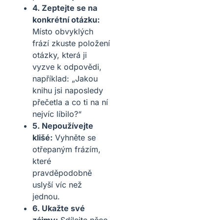
4. Zeptejte se na
konkrétní otázku:
Místo obvyklých
frází zkuste položení
otázky, která ji
vyzve k odpovědi,
například: „Jakou
knihu jsi naposledy
přečetla a co ti na ní
nejvíc líbilo?“
5. Nepoužívejte
klišé:
Vyhněte se
otřepaným frázím,
které
pravděpodobně
uslyší víc než
jednou.
6. Ukažte své
zájmy:
Sdílejte něco