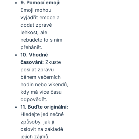
9. Pomocí emoji:
Emoji mohou
vyjádřit emoce a
dodat zprávě
lehkost, ale
nebudete to s nimi
přehánět.
10. Vhodné
časování:
Zkuste
posílat zprávu
během večerních
hodin nebo víkendů,
kdy má více času
odpovědět.
11. Buďte originální:
Hledejte jedinečné
způsoby, jak ji
oslovit na základě
jejích zájmů.