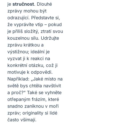
je
stručnost
. Dlouhé
zprávy mohou být
odrazující. Představte si,
že vyprávíte vtip – pokud
je příliš složitý, ztratí svou
kouzelnou sílu. Udržujte
zprávu krátkou a
výstižnou; ideální je
vyzvat ji k reakci na
konkrétní otázku, což ji
motivuje k odpovědi.
Například: „Jaké místo na
světě bys chtěla navštívit
a proč?“ Také se vyhněte
otřepaným frázím, které
snadno zaniknou v moři
zpráv; originality si lidé
často všímají.