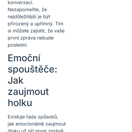
konverzaci.
Nezapomeňte, že
nejdůležitější je být
přirozený a upřímný. Tím
si můžete zajistit, že vaše
první zpráva nebude
poslední.
Emoční
spouštěče:
Jak
zaujmout
holku
Existuje řada způsobů,
jak emocionálně zaujmout
dívku už při první zprávě.