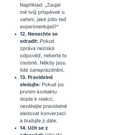
Například: „Zaujal
mě tvůj příspěvek o
vaření, jaké jídlo teď
experimentuješ?“
12. Nenechte se
odradit:
Pokud
zpráva nezíská
odpověď, neberte to
osobně. Někdy jsou
lidé zaneprázdnění.
13. Pravidelně
sledujte:
Pokud po
prvním kontaktu
dojde k reakci,
neváhejte pravidelně
sledovat konverzaci
a budujte ji dále.
14. Učit se z
odpovědí:
Věnujte