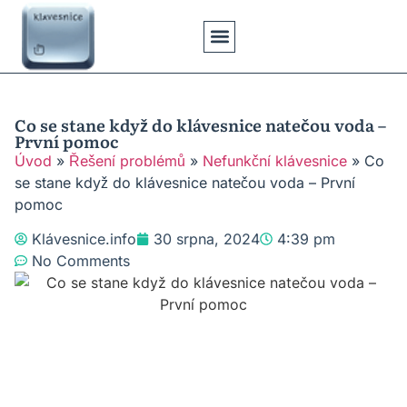
Klávesové Zkratky
Psaní Textů
Řešení Problémů
Typy Klávesnic
Co se stane když do klávesnice natečou voda –
První pomoc
Úvod
»
Řešení problémů
»
Nefunkční klávesnice
»
Co
se stane když do klávesnice natečou voda – První
pomoc
Klávesnice.info
30 srpna, 2024
4:39 pm
No Comments