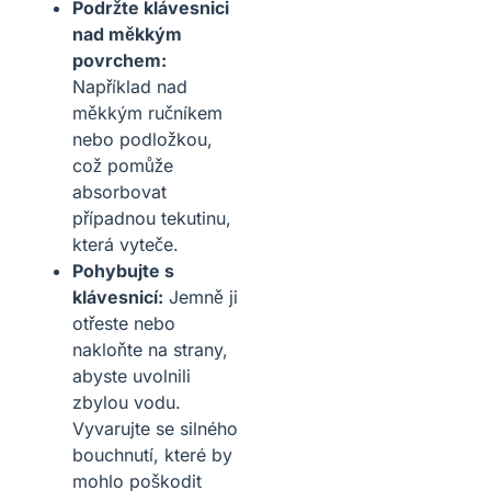
Podržte klávesnici
nad měkkým
povrchem:
Například nad
měkkým ručníkem
nebo podložkou,
což pomůže
absorbovat
případnou tekutinu,
která vyteče.
Pohybujte s
klávesnicí:
Jemně ji
otřeste nebo
nakloňte na strany,
abyste uvolnili
zbylou vodu.
Vyvarujte se silného
bouchnutí, které by
mohlo poškodit