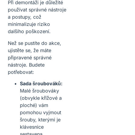
Při demontáži je důležité
používat správné nástroje
a postupy, což
minimalizuje riziko
dalšího poškození.
Než se pustíte do akce,
ujistěte se, že máte
připravené správné
nástroje. Budete
potřebovat:
Sada šroubováků:
Malé šroubováky
(obvykle křížové a
ploché) vám
pomohou vyjmout
šrouby, kterými je
klávesnice
sestavena.