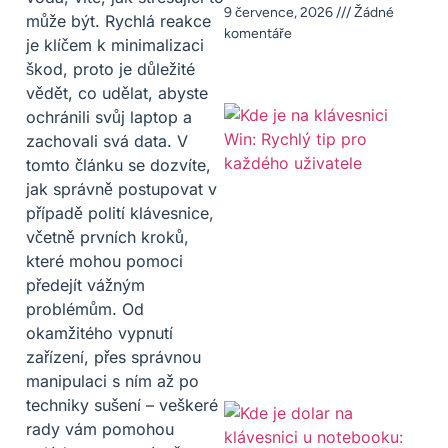
9 července, 2026
Žádné
může být. Rychlá reakce
komentáře
je klíčem k minimalizaci
škod, proto je důležité
vědět, co udělat, abyste
ochránili svůj laptop a
zachovali svá data. V
tomto článku se dozvíte,
jak správně postupovat v
případě polití klávesnice,
včetně prvních kroků,
které mohou pomoci
předejít vážným
problémům. Od
okamžitého vypnutí
zařízení, přes správnou
manipulaci s ním až po
techniky sušení – veškeré
rady vám pomohou