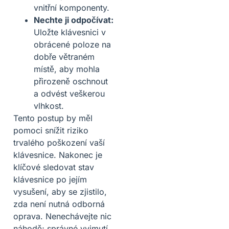
vnitřní komponenty.
Nechte ji odpočívat:
Uložte klávesnici v
obrácené poloze na
dobře větraném
místě, aby mohla
přirozeně oschnout
a odvést veškerou
vlhkost.
Tento postup by měl
pomoci snížit riziko
trvalého poškození vaší
klávesnice. Nakonec je
klíčové sledovat stav
klávesnice po jejím
vysušení, aby se zjistilo,
zda není nutná odborná
oprava. Nenechávejte nic
náhodě; správné vyjmutí