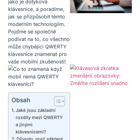
jako je dotyková
klávesnice, a poradíme,
jak se přizpůsobit těmto
moderním technologiím.
Pojďme se společně
podívat na to, co všechno
může chybějící QWERTY
klávesnice znamenat pro
vaše mobilní zkušenosti!
Obsah
Jaké jsou základní
rozdíly mezi QWERTY
a jinými
klávesnicemi?
Důvody, proč některé