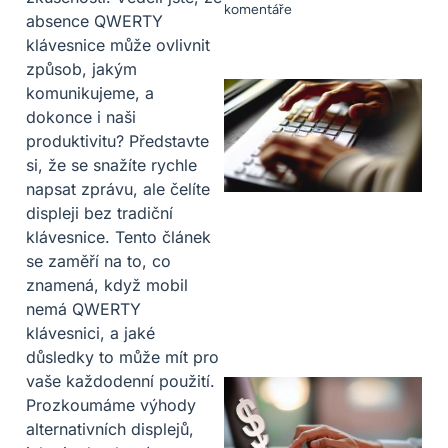
komentáře
absence QWERTY
klávesnice může ovlivnit
způsob, jakým
komunikujeme, a
dokonce i naši
produktivitu? Představte
si, že se snažíte rychle
napsat zprávu, ale čelíte
displeji bez tradiční
klávesnice. Tento článek
se zaměří na to, co
znamená, když mobil
nemá QWERTY
klávesnici, a jaké
důsledky to může mít pro
vaše každodenní použití.
Prozkoumáme výhody
alternativních displejů,