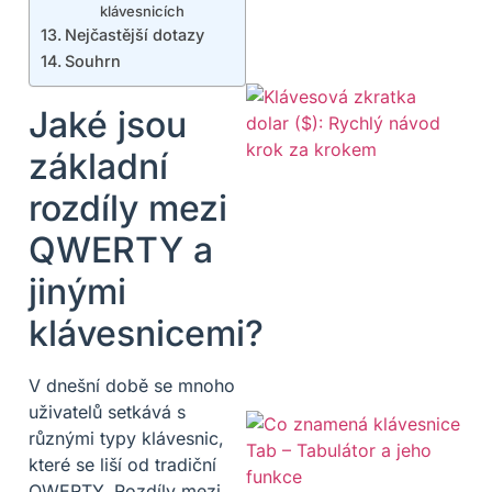
klávesnicích
Nejčastější dotazy
Souhrn
Jaké jsou
základní
rozdíly mezi
QWERTY a
jinými
klávesnicemi?
V dnešní době se mnoho
uživatelů setkává s
různými typy klávesnic,
které se liší od tradiční
QWERTY. Rozdíly mezi