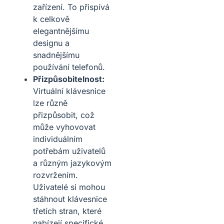
zařízení. To přispívá
k celkově
elegantnějšímu
designu a
snadnějšímu
používání telefonů.
Přizpůsobitelnost:
Virtuální klávesnice
lze různě
přizpůsobit, což
může vyhovovat
individuálním
potřebám uživatelů
a různým jazykovým
rozvržením.
Uživatelé si mohou
stáhnout klávesnice
třetích stran, které
nabízejí specifické