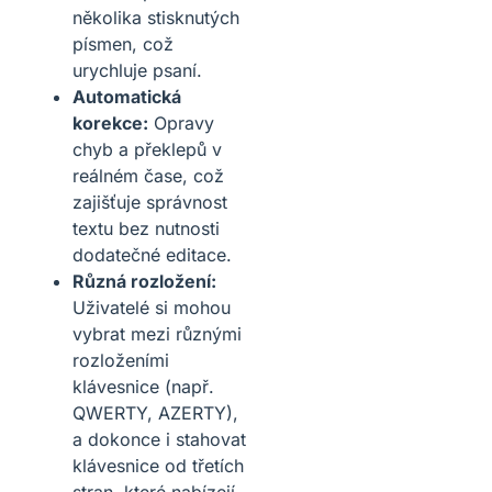
několika stisknutých
písmen, což
urychluje psaní.
Automatická
korekce:
Opravy
chyb a překlepů v
reálném čase, což
zajišťuje správnost
textu bez nutnosti
dodatečné editace.
Různá rozložení:
Uživatelé si mohou
vybrat mezi různými
rozloženími
klávesnice (např.
QWERTY, AZERTY),
a dokonce i stahovat
klávesnice od třetích
stran, které nabízejí