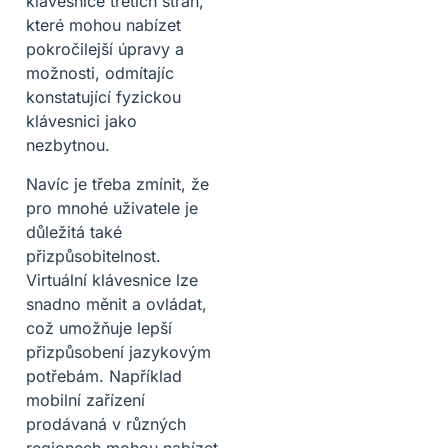
klávesnice třetích stran,
které mohou nabízet
pokročilejší úpravy a
možnosti, odmítajíc
konstatující fyzickou
klávesnici jako
nezbytnou.
Navíc je třeba zmínit, že
pro mnohé uživatele je
důležitá také
přizpůsobitelnost.
Virtuální klávesnice lze
snadno měnit a ovládat,
což umožňuje lepší
přizpůsobení jazykovým
potřebám. Například
mobilní zařízení
prodávaná v různých
regionech mohou nabízet