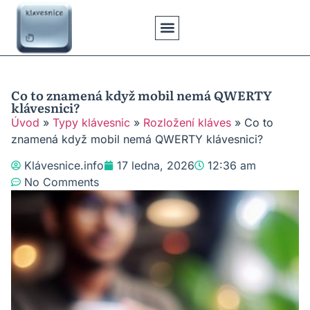
Klávesové Zkratky
Psaní Textů
Řešení Problémů
Typy Klávesnic
Co to znamená když mobil nemá QWERTY
klávesnici?
Úvod
»
Typy klávesnic
»
Rozložení kláves
»
Co to
znamená když mobil nemá QWERTY klávesnici?
Klávesnice.info
17 ledna, 2026
12:36 am
No Comments