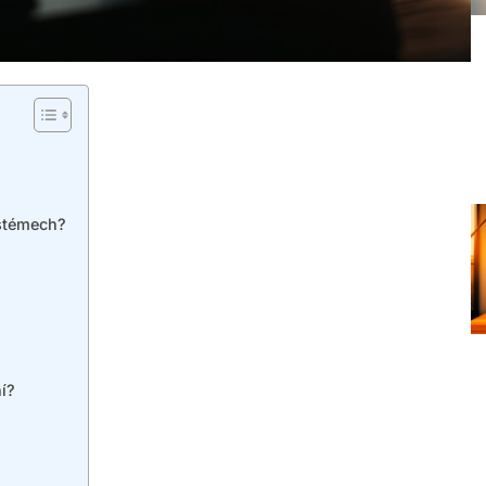
ystémech?
í?
u