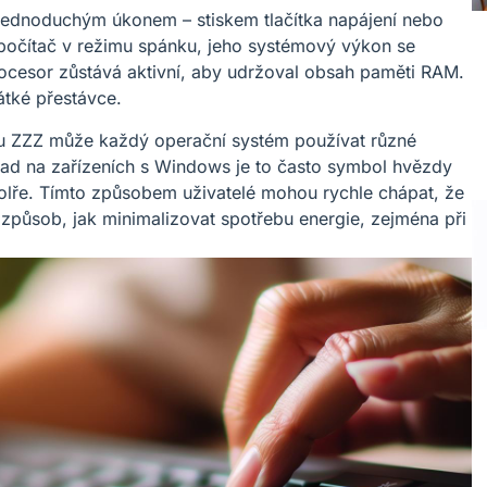
jednoduchým úkonem – stiskem tlačítka napájení nebo
počítač v režimu spánku, jeho systémový výkon se
ocesor zůstává aktivní, aby udržoval obsah paměti RAM.
átké přestávce.
lu ZZZ může každý operační systém používat různé
lad na zařízeních s Windows je to často symbol hvězdy
lře. Tímto způsobem uživatelé mohou rychle chápat, že
í způsob, jak minimalizovat spotřebu energie, zejména při