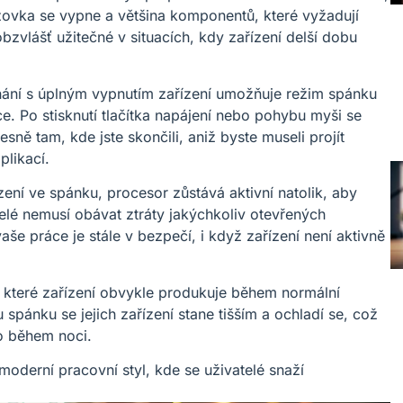
zovka se vypne a většina komponentů, které vyžadují
bzvlášť užitečné v situacích, kdy zařízení delší dobu
nání s úplným vypnutím zařízení umožňuje režim spánku
. Po stisknutí tlačítka napájení nebo pohybu myši se
ně tam, kde jste skončili, aniž byste museli projít
likací.
ízení ve spánku, procesor zůstává aktivní natolik, aby
lé nemusí obávat ztráty jakýchkoliv otevřených
aše práce je stále v bezpečí, i když zařízení není aktivně
, které zařízení obvykle produkuje během normální
 spánku se jejich zařízení stane tišším a ochladí se, což
o během noci.
moderní pracovní styl, kde se uživatelé snaží