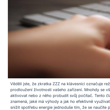
Věděli jste, že zkratka ZZZ na klávesnici označuje r
prodloužení životnosti vašeho zařízení. Mnohdy se vš
aktivovat nebo z něho probudit svůj počítač. Tento č
znamená, jaké má výhody a jak ho efektivně využívat.
snížit spotřebu energie jednoduše tím, že se naučíte 