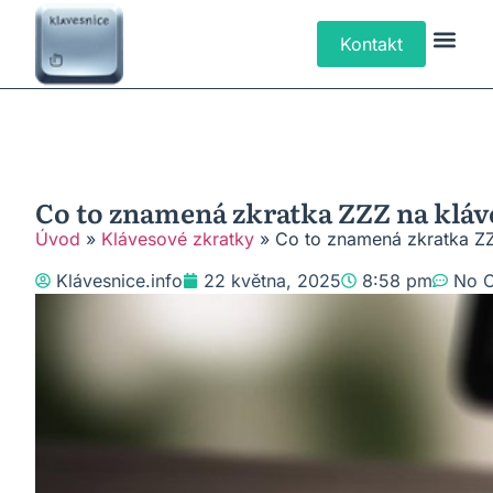
Kontakt
Klávesové Zk
Psaní Text
Řešení P
Typy Klá
Co to znamená zkratka ZZZ na kláv
Úvod
»
Klávesové zkratky
»
Co to znamená zkratka ZZ
Klávesnice.info
22 května, 2025
8:58 pm
No 