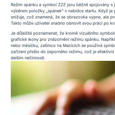
Režim spánku a symbol ZZZ jsou běžně spojovány s 
výběrem položky „spánek“ v nabídce startu. Když je 
snižuje, což znamená, že se obrazovka vypne, ale pr
Takto může uživatel snadno obnovit svou práci po kr
Je důležité poznamenat, že kromě vizuálního symbo
grafické ikony pro znázornění režimu spánku. Napřík
nebo měsíčku, zatímco na Macících se používá symbo
zařízení přešlo do úsporného režimu, což je efektivn
delším nečinnosti.