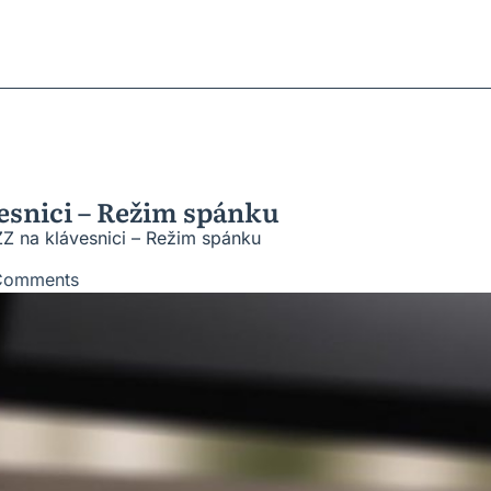
ratky
ů
roblémů
vesnic
esnici – Režim spánku
Z na klávesnici – Režim spánku
Comments