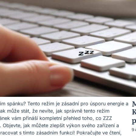
M
ežim spánku? Tento režim je zásadní pro úsporu energie a
K
ak může stát, že nevíte, jak správně tento režim
p
lánek vám přináší kompletní přehled toho, co ZZZ
 Objevte, jak můžete zlepšit výkon svého zařízení a
9
pracovat s tímto zásadním funkcí! Pokračujte ve čtení,