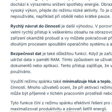
dochází k výraznému snížení spotřeby energie. Obra
vysoký výkon, přejde do režimu nízké aktivity. To je o
nepoužíváte, například při obědě nebo krátké pauze.
Rychlý návrat do činnosti
je další výhodou. V porov
velmi rychlý přístup k veškerému obsahu na obrazovce
zařízení okamžitě probudí a vy můžete pokračovat přes
dlouhým procesem spouštění operačního systému a ap
Bezpečnost dat
je také důležitou funkcí. Když je zař
udržel data v paměti RAM. Tímto způsobem se uživate
dokumentů nebo aplikací. Tento přístup zajišťuje, že v
používáno.
Využití režimu spánku také
minimalizuje hluk a teplo
činnosti. Mnoho uživatelů ocení, že při aktivaci režimu
může být příjemné v tichém pracovním prostředí neb
Tyto funkce činí z režimu spánku efektivní řešení pro 
maximalizovat produktivitu a zároveň šetřit energii.