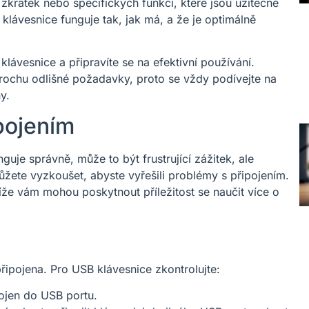
zkratek nebo specifických funkcí, které jsou užitečné
 klávesnice funguje tak, jak má, a že je optimálně
klávesnice a připravíte se na efektivní používání.
ochu odlišné požadavky, proto se vždy podívejte na
y.
pojením
uje správně, může to být frustrující zážitek, ale
můžete vyzkoušet, abyste vyřešili problémy s připojením.
íže vám mohou poskytnout příležitost se naučit více o
připojena. Pro USB klávesnice zkontrolujte:
pojen do USB portu.