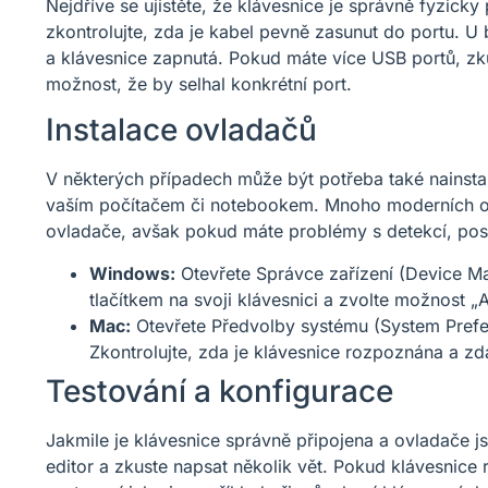
Nejdříve se ujistěte, že klávesnice je správně fyzicky
zkontrolujte, zda je kabel pevně zasunut do portu. U b
a klávesnice zapnutá. Pokud máte více USB portů, zkust
možnost, že by selhal konkrétní port.
Instalace ovladačů
V některých případech může být potřeba také nainsta
vaším počítačem či notebookem. Mnoho moderních op
ovladače, avšak pokud máte problémy s detekcí, post
Windows:
Otevřete Správce zařízení (Device Ma
tlačítkem na svoji klávesnici a zvolte možnost „
Mac:
Otevřete Předvolby systému (System Prefer
Zkontrolujte, zda je klávesnice rozpoznána a zda
Testování a konfigurace
Jakmile je klávesnice správně připojena a ovladače js
editor a zkuste napsat několik vět. Pokud klávesnice