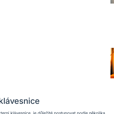
 klávesnice
xterní klávesnice, je důležité postupovat podle několika