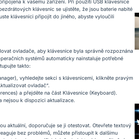
 připojena k vašemu zařízení. Při použití USB klávesnice
ezdrátových klávesnic se ujistěte, že jsou baterie nabité
e klávesnici připojit do jiného, abyste vyloučili
lovat ovladače, aby klávesnice byla správně rozpoznána
eračních systémů automaticky nainstaluje potřebné
upujte takto:
nager), vyhledejte sekci s klávesnicemi, klikněte pravým
Aktualizovat ovladač“.
ences) a přejděte na část Klávesnice (Keyboard).
 nejsou k dispozici aktualizace.
ou aktuální, doporučuje se ji otestovat. Otevřete textový
 reaguje bez problémů, můžete přistoupit k dalšímu