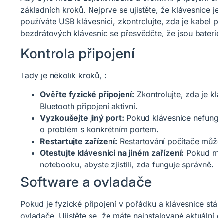
základních kroků. Nejprve se ujistěte, že klávesnice 
používáte USB klávesnici, zkontrolujte, zda je kabel
bezdrátových klávesnic se přesvědčte, že jsou baterie
Kontrola připojení
Tady je několik kroků, :
Ověřte fyzické připojení:
Zkontrolujte, zda je k
Bluetooth připojení aktivní.
Vyzkoušejte jiný port:
Pokud klávesnice nefunguj
o problém s konkrétním portem.
Restartujte zařízení:
Restartování počítače může
Otestujte klávesnici na jiném zařízení:
Pokud má
notebooku, abyste zjistili, zda funguje správně.
Software a ovladače
Pokud je fyzické připojení v pořádku a klávesnice stál
ovladače. Ujistěte se, že máte nainstalované aktuální