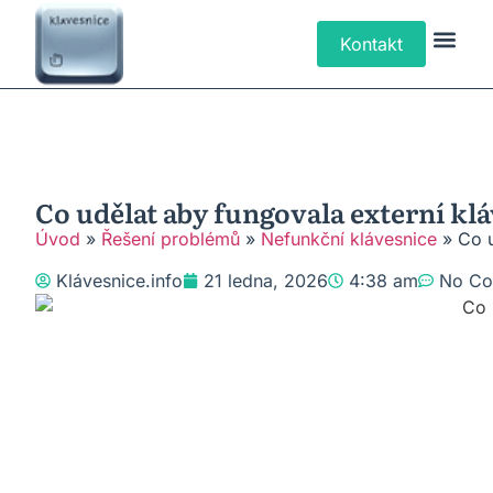
Kontakt
Klávesové Zk
Psaní Text
Řešení P
Typy Klá
Co udělat aby fungovala externí kl
Úvod
»
Řešení problémů
»
Nefunkční klávesnice
»
Co u
Klávesnice.info
21 ledna, 2026
4:38 am
No C