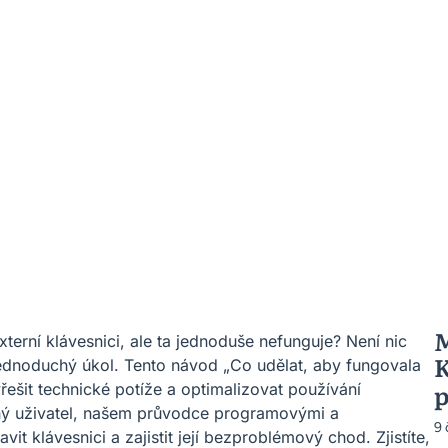
M
terní klávesnici, ale ta jednoduše nefunguje? Není nic
K
jednoduchý úkol. Tento návod „Co udělat, aby fungovala
p
řešit technické potíže a optimalizovat používání
ený uživatel, našem průvodce programovými a
9
 klávesnici a zajistit její bezproblémový chod. Zjistíte,