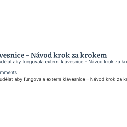
ratky
ů
roblémů
vesnic
ávesnice – Návod krok za krokem
dělat aby fungovala externí klávesnice – Návod krok za k
omments