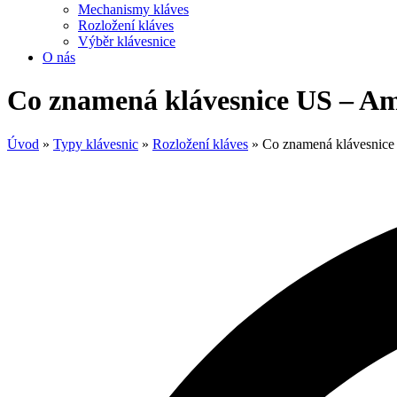
Mechanismy kláves
Rozložení kláves
Výběr klávesnice
O nás
Co znamená klávesnice US – Ame
Úvod
»
Typy klávesnic
»
Rozložení kláves
»
Co znamená klávesnice 