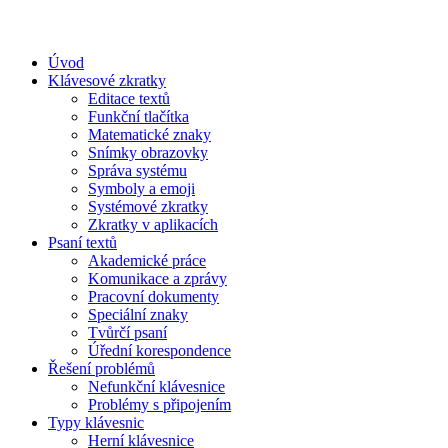
Úvod
Klávesové zkratky
Editace textů
Funkční tlačítka
Matematické znaky
Snímky obrazovky
Správa systému
Symboly a emoji
Systémové zkratky
Zkratky v aplikacích
Psaní textů
Akademické práce
Komunikace a zprávy
Pracovní dokumenty
Speciální znaky
Tvůrčí psaní
Úřední korespondence
Řešení problémů
Nefunkční klávesnice
Problémy s připojením
Typy klávesnic
Herní klávesnice