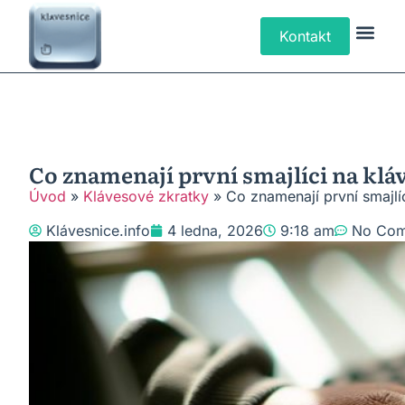
Kontakt
Klávesové Zk
Psaní Text
Řešení P
Typy Klá
Co znamenají první smajlíci na klá
Úvod
»
Klávesové zkratky
»
Co znamenají první smajlíc
Klávesnice.info
4 ledna, 2026
9:18 am
No Com