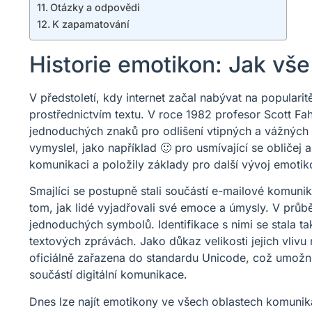
Otázky a odpovědi
K zapamatování
Historie emotikon: Jak vše
V předstoletí, kdy internet začal nabývat na popularit
prostřednictvím textu. V roce 1982 profesor Scott Fa
jednoduchých znaků pro odlišení vtipných a vážných p
vymyslel, jako například 🙂 pro usmívající se obličej 
komunikaci a položily základy pro další vývoj emotik
Smajlíci se postupně stali součástí e-mailové komunik
tom, jak lidé vyjadřovali své emoce a úmysly. V průbě
jednoduchých symbolů. Identifikace s nimi se stala tak
textových zprávách. Jako důkaz velikosti jejich vliv
oficiálně zařazena do standardu Unicode, což umožni
součástí digitální komunikace.
Dnes lze najít emotikony ve všech oblastech komunik