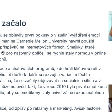
 začalo
ě, se objevily první pokusy o vizuální vyjádření emocí
hlman na Carnegie Mellon University navrhl použití
říspěvků na internetových fórech. Smajlíky, které
a 🙁 pro naštvaný obličej, se rychle staly normou v online
onů.
ace a chatovacích programů, kde hráli klíčovou roli v
hu let došlo k dalšímu rozvoji a variacím těchto
 silná, že se začaly objevovat na sociálních sítích a v
u můžeme uvést fakt, že v roce 2010 byla první emotikona
lo, aby se emotikony staly univerzálně rozpoznatelnou
ace, od zpráv po reklamy a marketing. Avšak historie