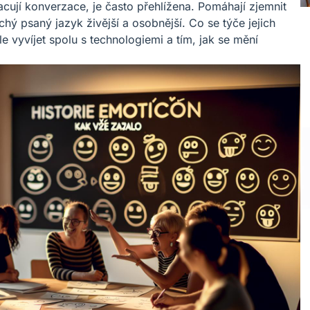
acují konverzace, je často přehlížena. Pomáhají zjemnit
chý psaný jazyk živější a osobnější. Co se týče jejich
 vyvíjet spolu s technologiemi a tím, jak se mění