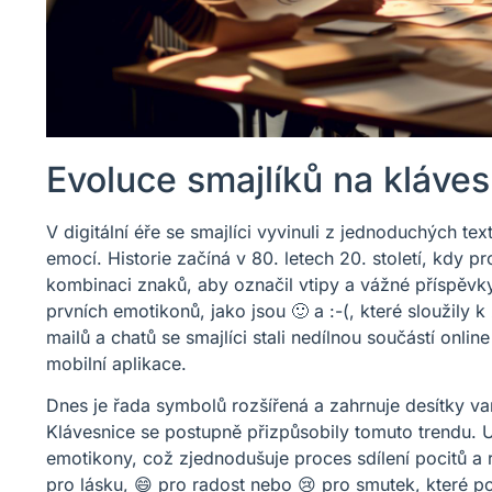
Evoluce smajlíků na kláves
V digitální éře se smajlíci vyvinuli z jednoduchých t
emocí. Historie začíná v 80. letech 20. století, kdy 
kombinaci znaků, aby označil vtipy a vážné příspěvky
prvních emotikonů, jako jsou 🙂 a :-(, které sloužily 
mailů a chatů se smajlíci stali nedílnou součástí onlin
mobilní aplikace.
Dnes je řada symbolů rozšířená a zahrnuje desítky var
Klávesnice se postupně přizpůsobily tomuto trendu. 
emotikony, což zjednodušuje proces sdílení pocitů a re
pro lásku, 😄 pro radost nebo 😢 pro smutek, které 