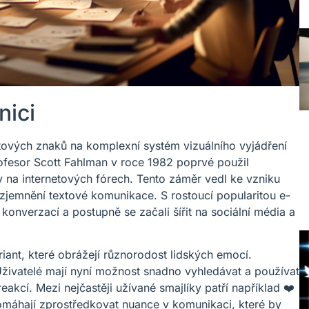
nici
extových znaků na komplexní systém vizuálního vyjádření
profesor Scott Fahlman v roce 1982 poprvé použil
 na internetových fórech. Tento záměr vedl ke vzniku
k zjemnění textové komunikace. S rostoucí popularitou e-
e konverzací a postupně se začali šířit na sociální média a
iant, které obrážejí různorodost lidských emocí.
Uživatelé mají nyní možnost snadno vyhledávat a používat
akcí. Mezi nejčastěji užívané smajlíky patří například ❤️
pomáhají zprostředkovat nuance v komunikaci, které by