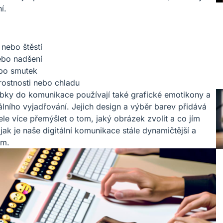
í.
 nebo štěstí
nebo nadšení
ebo smutek
rostnosti nebo chladu
ubky do komunikace používají také grafické emotikony a
álního vyjadřování. Jejich design a výběr barev přidává
tele více přemýšlet o tom, jaký obrázek zvolit a co jím
, jak je naše digitální komunikace stále dynamičtější a
ám.