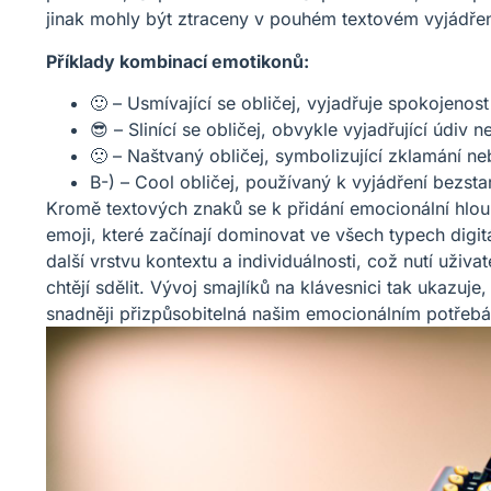
jinak mohly být ztraceny v pouhém textovém vyjádřen
Příklady kombinací emotikonů:
🙂 – Usmívající se obličej, vyjadřuje spokojenost
😎 – Slinící se obličej, obvykle vyjadřující údiv 
🙁 – Naštvaný obličej, symbolizující zklamání n
B-) – Cool obličej, používaný k vyjádření bezsta
Kromě textových znaků se k přidání emocionální hlo
emoji, které začínají dominovat ve všech typech digit
další vrstvu kontextu a individuálnosti, což nutí uživa
chtějí sdělit. Vývoj smajlíků na klávesnici tak ukazuje
snadněji přizpůsobitelná našim emocionálním potřeb