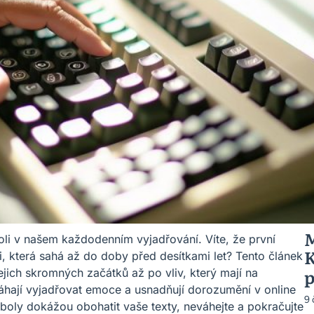
M
roli v našem každodenním vyjadřování. Víte, že první
K
rii, která sahá až do doby před desítkami let? Tento článek
p
jich skromných začátků až po vliv, který mají na
áhají vyjadřovat emoce a usnadňují dorozumění v online
9
boly dokážou obohatit vaše texty, neváhejte a pokračujte