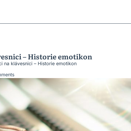
ratky
ů
roblémů
vesnic
vesnici – Historie emotikon
i na klávesnici – Historie emotikon
ments