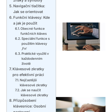
znaky a symboly
Navigační tlačítka:
Jak se orientovat
Funkční klávesy: Kde
a jak je použít
Obecné funkce
funkčních kláves
Speciální funkce s
použitím klávesy
‚Fn‘
Praktické využití v
každodenním
životě
Klávesové zkratky
pro efektivní práci
Nejčastější
klávesové zkratky
Jak se naučit
klávesové zkratky
Přizpůsobení
klávesnice: Osobní
nastavení