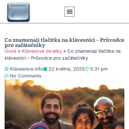
Klávesové Zkratky
Psaní Textů
Řešení Problémů
Typy Klávesnic
Co znamenají tlačítka na klávesnici – Průvodce
pro začátečníky
Úvod
»
Klávesové zkratky
»
Co znamenají tlačítka na
klávesnici – Průvodce pro začátečníky
Klávesnice.info
22 května, 2025
5:31 pm
No Comments