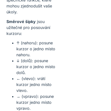
specifické funkce, které
mohou zjednodušit vaše
úkoly.
Směrové šipky
jsou
užitečné pro posouvání
kurzoru:
↑ (nahoru): posune
kurzor o jedno místo
nahoru.
↓ (dolů): posune
kurzor o jedno místo
dolů.
← (vlevo): vrátí
kurzor jedno místo
vlevo.
→ (vpravo): posune
kurzor jedno místo
vpravo.