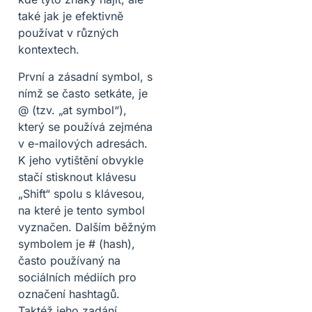
také jak je efektivně
používat v různých
kontextech.
První a zásadní symbol, s
nímž se často setkáte, je
@ (tzv. „at symbol“),
který se používá zejména
v e-mailových adresách.
K jeho vytištění obvykle
stačí stisknout klávesu
„Shift“ spolu s klávesou,
na které je tento symbol
vyznačen. Dalším běžným
symbolem je # (hash),
často používaný na
sociálních médiích pro
označení hashtagů.
Taktéž jeho zadání