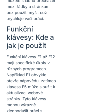
můžete snadno přecházet
mezi řádky a stránkami
bez použití myši, což
urychluje vaši práci.
Funkční
klávesy: Kde a
jak je použít
Funkční klávesy F1 až F12
mají specifické úkoly v
různých programech.
Například F1 obvykle
otevře nápovědu, zatímco
klávesa F5 může sloužit k
aktualizaci webové
stránky. Tyto klávesy
mohou výrazně
zjednodušit práci s