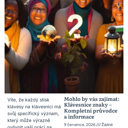
Mohlo by vás zajímat:
Víte, že každý stisk
Klávesnice znaky –
klávesy na klávesnici má
Kompletní průvodce
svůj specifický význam,
a informace
který může výrazně
9 července, 2026
Žádné
ovlivnit vaši práci na