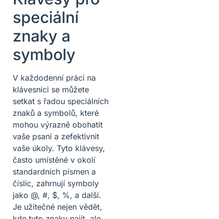
speciální
znaky a
symboly
V každodenní práci na
klávesnici se můžete
setkat s řadou speciálních
znaků a symbolů, které
mohou výrazně obohatit
vaše psaní a zefektivnit
vaše úkoly. Tyto klávesy,
často umístěné v okolí
standardních písmen a
číslic, zahrnují symboly
jako @, #, $, %, a další.
Je užitečné nejen vědět,
kde tyto znaky najít, ale