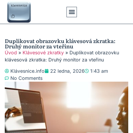
Klávesové Zkratky
Psaní Textů
Řešení Problémů
Typy Klávesnic
Duplikovat obrazovku klávesová zkratka:
Druhý monitor za vteřinu
Úvod
»
Klávesové zkratky
»
Duplikovat obrazovku
klávesová zkratka: Druhý monitor za vteřinu
Klávesnice.info
22 ledna, 2026
1:43 am
No Comments