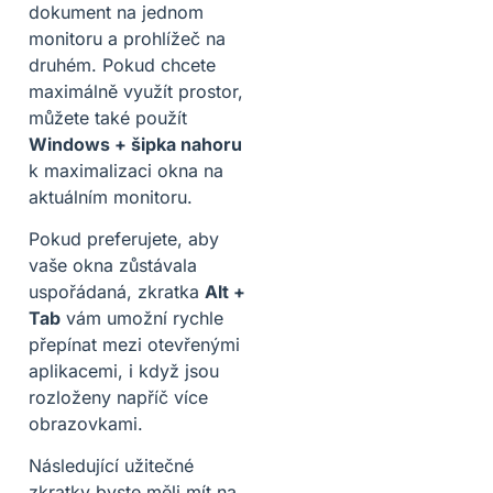
dokument na jednom
monitoru a prohlížeč na
druhém. Pokud chcete
maximálně využít prostor,
můžete také použít
Windows + šipka nahoru
k maximalizaci okna na
aktuálním monitoru.
Pokud preferujete, aby
vaše okna zůstávala
uspořádaná, zkratka
Alt +
Tab
vám umožní rychle
přepínat mezi otevřenými
aplikacemi, i když jsou
rozloženy napříč více
obrazovkami.
Následující užitečné
zkratky byste měli mít na