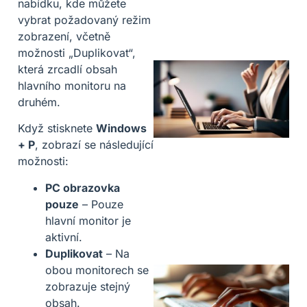
nabídku, kde můžete
vybrat požadovaný režim
zobrazení, včetně
možnosti „Duplikovat“,
která zrcadlí obsah
hlavního monitoru na
druhém.
Když stisknete
Windows
+ P
, zobrazí se následující
možnosti:
PC obrazovka
pouze
– Pouze
hlavní monitor je
aktivní.
Duplikovat
– Na
obou monitorech se
zobrazuje stejný
obsah.