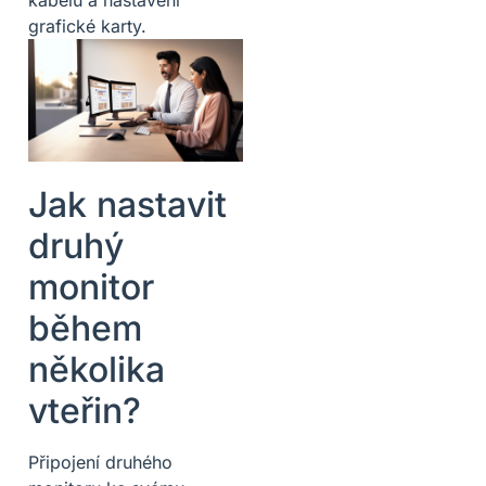
kabelů a nastavení
grafické karty.
Jak nastavit
druhý
monitor
během
několika
vteřin?
Připojení druhého