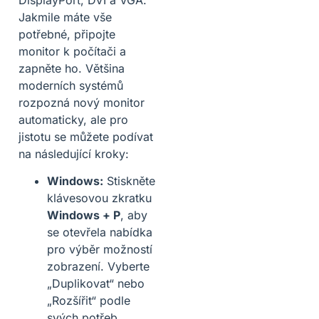
DisplayPort, DVI a VGA.
Jakmile máte vše
potřebné, připojte
monitor k počítači a
zapněte ho. Většina
moderních systémů
rozpozná nový monitor
automaticky, ale pro
jistotu se můžete podívat
na následující kroky:
Windows:
Stiskněte
klávesovou zkratku
Windows + P
, aby
se otevřela nabídka
pro výběr možností
zobrazení. Vyberte
„Duplikovat“ nebo
„Rozšířit“ podle
svých potřeb.