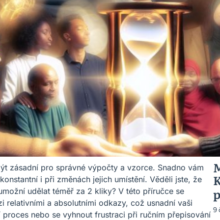
M
být zásadní pro správné výpočty a vzorce. Snadno vám
K
nstantní i při změnách jejich umístění. Věděli jste, že
p
možní udělat téměř za 2 kliky? V této příručce se
 relativními a absolutními odkazy, což usnadní vaši
9
ní proces nebo se vyhnout frustraci při ručním přepisování