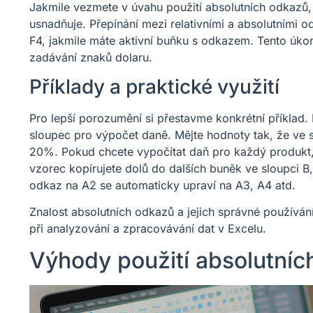
Jakmile vezmete v úvahu použití absolutních odkazů, j
usnadňuje. Přepínání mezi relativními a absolutními
F4, jakmile máte aktivní buňku s odkazem. Tento úko
zadávání znaků dolaru.
Příklady a praktické využití
Pro lepší porozumění si přestavme konkrétní příklad.
sloupec pro výpočet daně. Mějte hodnoty tak, že ve
20%. Pokud chcete vypočítat daň pro každý produkt,
vzorec kopírujete dolů do dalších buněk ve sloupci B
odkaz na A2 se automaticky upraví na A3, A4 atd.
Znalost absolutních odkazů a jejich správné používán
při analyzování a zpracovávání dat v Excelu.
Výhody použití absolutníc