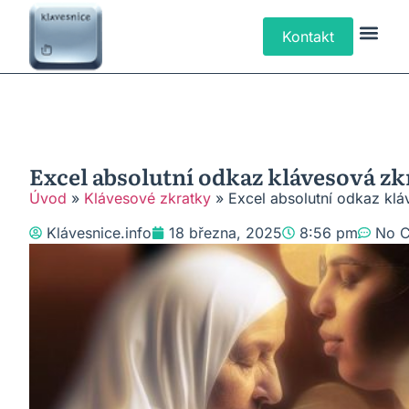
Kontakt
Klávesové Zk
Psaní Text
Řešení P
Typy Klá
Excel absolutní odkaz klávesová zkr
Úvod
»
Klávesové zkratky
»
Excel absolutní odkaz klá
Klávesnice.info
18 března, 2025
8:56 pm
No 