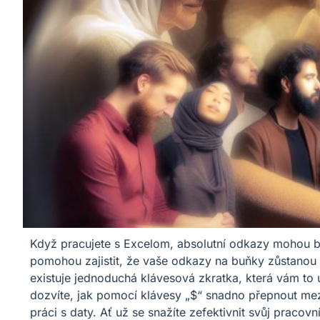
Když pracujete s Excelom, absolutní odkazy mohou 
pomohou zajistit, že vaše odkazy na buňky zůstanou ko
existuje jednoduchá klávesová zkratka, která vám to u
dozvíte, jak pomocí klávesy „$“ snadno přepnout mezi
práci s daty. Ať už se snažíte zefektivnit svůj pracov