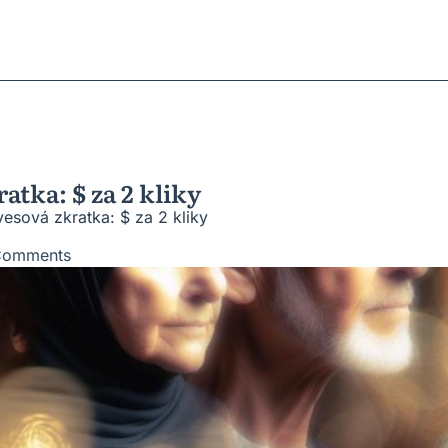
ratky
ů
roblémů
vesnic
atka: $ za 2 kliky
vesová zkratka: $ za 2 kliky
Comments