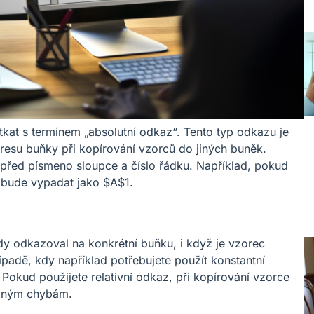
kat s termínem „absolutní odkaz“. Tento typ odkazu je
adresu buňky při kopírování vzorců do jiných buněk.
 před písmeno sloupce a číslo řádku. Například, pokud
 bude vypadat jako $A$1.
dy odkazoval na konkrétní buňku, i když je vzorec
ípadě, kdy například potřebujete použít konstantní
Pokud použijete relativní odkaz, při kopírování vzorce
slným chybám.