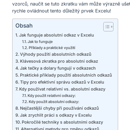
vzorců, naučit se tuto zkratku vám může výrazně ušetři
rychle ovládnout tento důležitý prvek Excelu!
Obsah
Jak funguje absolutní odkaz v Excelu
Jak to funguje
Příklady a praktické využití
Výhody použití absolutních odkazů
Klávesová zkratka pro absolutní odkaz
Jak tečky a dolary fungují v odkazech
Praktické příklady použití absolutních odkazů
Tipy pro efektivní správu odkazů v Excelu
Kdy používat relativní vs. absolutní odkazy
Kdy použít relativní odkazy:
Kdy použít absolutní odkazy:
Nejčastější chyby při používání odkazů
Jak zrychlit práci s odkazy v Excelu
Pokročilé techniky s absolutními odkazy
Alternativní metody pro změnu odkazů