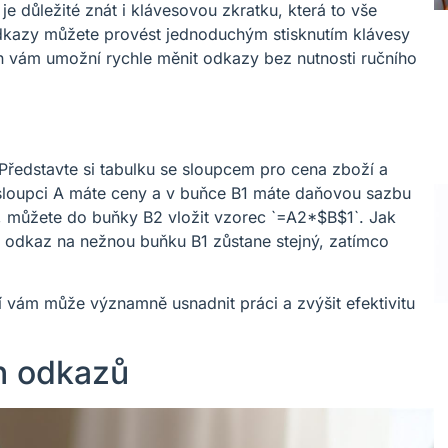
e důležité znát i klávesovou zkratku, která to vše
 odkazy můžete provést jednoduchým stisknutím klávesy
n vám umožní rychle měnit odkazy bez nutnosti ručního
 Představte si tabulku se sloupcem pro cena zboží a
 sloupci A máte ceny a v buňce B1 máte daňovou sazbu
 můžete do buňky B2 vložit vzorec `=A2*$B$1`. Jak
, odkaz na nežnou buňku B1 zůstane stejný, zatímco
í vám může významně usnadnit práci a zvýšit efektivitu
h odkazů