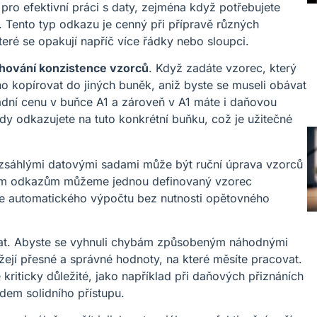
 pro efektivní práci s daty, zejména když potřebujete
. Tento typ odkazu je cenný při přípravě různých
teré se opakují napříč více řádky nebo sloupci.
hování konzistence vzorců
. Když zadáte vzorec, který
o kopírovat do jiných buněk, aniž byste se museli obávat
dní cenu v buňce A1 a zároveň v A1 máte i daňovou
vždy odkazujete na tuto konkrétní buňku, což je užitečné
rozsáhlými datovými sadami může být ruční úprava vzorců
ním odkazům můžeme jednou definovaný vzorec
me automatického výpočtu bez nutnosti opětovného
dat. Abyste se vyhnuli chybám způsobeným náhodnými
žejí přesné a správné hodnoty, na které měsíte pracovat.
kriticky důležité, jako například při daňových přiznáních
adem solidního přístupu.