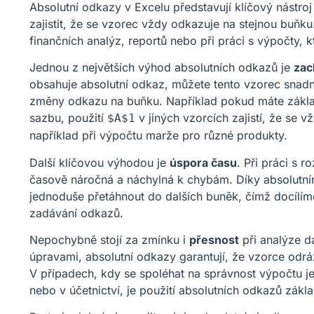
Absolutní odkazy v Excelu představují klíčový nástroj
zajistit, že se vzorec vždy odkazuje na stejnou buňku
finančních analýz, reportů nebo při práci s výpočty, k
Jednou z největších výhod absolutních odkazů je
zac
obsahuje absolutní odkaz, můžete tento vzorec snadn
změny odkazu na buňku. Například pokud máte zákla
sazbu, použití
v jiných vzorcích zajistí, že se 
$A$1
například při výpočtu marže pro různé produkty.
Další klíčovou výhodou je
úspora času
. Při práci s 
časově náročná a náchylná k chybám. Díky absolut
jednoduše přetáhnout do dalších buněk, čímž docílí
zadávání odkazů.
Nepochybně stojí za zmínku i
přesnost
při analýze 
úpravami, absolutní odkazy garantují, že vzorce odrá
V případech, kdy se spoléhat na správnost výpočtu je 
nebo v účetnictví, je použití absolutních odkazů zákl