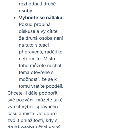
rozhodnutí druhé
osoby.
Vyhněte se nátlaku:
Pokud probíhá
diskuse a vy cítíte,
že druhá osoba není
na tuto situaci
připravená, raději to
neforcejte. Místo
toho můžete nechat
téma otevřené s
možností, že se k
tomu vrátíte později.
Chcete-li dále podpořit
své pozvání, můžete také
zvážit výběr správného
času a místa. Je dobré
zvolit příležitosti, kdy si
druhá osoba užívá volný