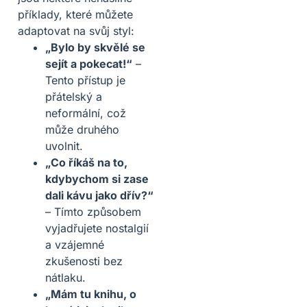
příklady, které můžete
adaptovat na svůj styl:
„Bylo by skvělé se
sejít a pokecat!“
–
Tento přístup je
přátelský a
neformální, což
může druhého
uvolnit.
„Co říkáš na to,
kdybychom si zase
dali kávu jako dřív?“
– Tímto způsobem
vyjadřujete nostalgií
a vzájemné
zkušenosti bez
nátlaku.
„Mám tu knihu, o