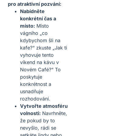
pro atraktivní pozvání:
Nabídněte
konkrétní čas a
místo:
Místo
vágního „co
kdybychom šli na
kafe?“ zkuste „Jak ti
vyhovuje tento
víkend na kávu v
Novém Café?“ To
poskytuje
konkrétnost a
usnadňuje
rozhodování.
Vytvořte atmosféru
volnosti:
Navrhněte,
že pokud by to
nevyšlo, rádi se
setkáte jindy nebo