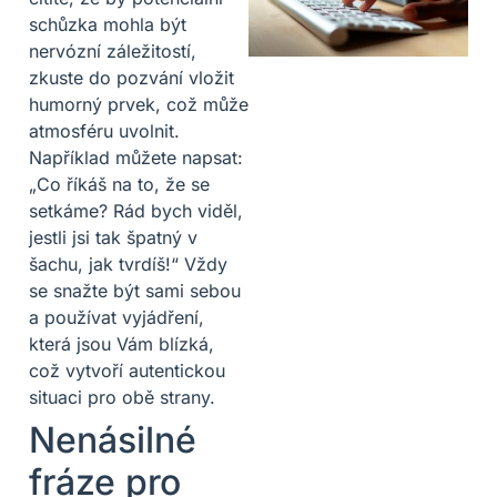
schůzka mohla být
nervózní záležitostí,
zkuste do pozvání vložit
humorný prvek, což může
atmosféru uvolnit.
Například můžete napsat:
„Co říkáš na to, že se
setkáme? Rád bych viděl,
jestli jsi tak špatný v
šachu, jak tvrdíš!“ Vždy
se snažte být sami sebou
a používat vyjádření,
která jsou Vám blízká,
což vytvoří autentickou
situaci pro obě strany.
Nenásilné
fráze pro