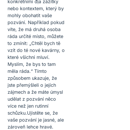
konkrétními địa zážitky
nebo kontextem, který by
mohly obohatit vaše
pozvání. Například pokud
víte, že má druhá osoba
ráda určité místo, můžete
to zmínit: „Chtěl bych tě
vzít do té nové kavárny, o
které všichni mluví.
Myslím, že bys to tam
měla ráda.“ Tímto
způsobem ukazuje, že
jste přemýšleli o jejích
zájmech a že máte úmysl
udělat z pozvání něco
více než jen rutinní
schůzku.Ujistěte se, že
vaše pozvání je jasné, ale
zároveň lehce hravé.