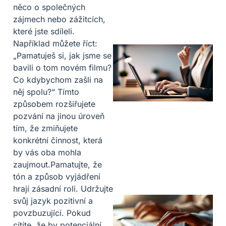
něco o společných
zájmech nebo zážitcích,
které jste sdíleli.
Například můžete říct:
„Pamatuješ si, jak jsme se
bavili o tom novém filmu?
Co kdybychom zašli na
něj spolu?“ Tímto
způsobem rozšiřujete
pozvání na jinou úroveň
tím, že zmiňujete
konkrétní činnost, která
by vás oba mohla
zaujmout.Pamatujte, že
tón a způsob vyjádření
hrají zásadní roli. Udržujte
svůj jazyk pozitivní a
povzbuzující. Pokud
cítíte, že by potenciální