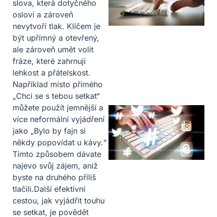
slova, která dotyčného
osloví a zároveň
nevytvoří tlak. Klíčem je
být upřímný a otevřený,
ale zároveň umět volit
fráze, které zahrnují
lehkost a přátelskost.
Například místo přímého
„Chci se s tebou setkat“
můžete použít jemnější a
více neformální vyjádření
jako „Bylo by fajn si
někdy popovídat u kávy.“
Tímto způsobem dávate
najevo svůj zájem, aniž
byste na druhého příliš
tlačili.Další efektivní
cestou, jak vyjádřit touhu
se setkat, je povědět