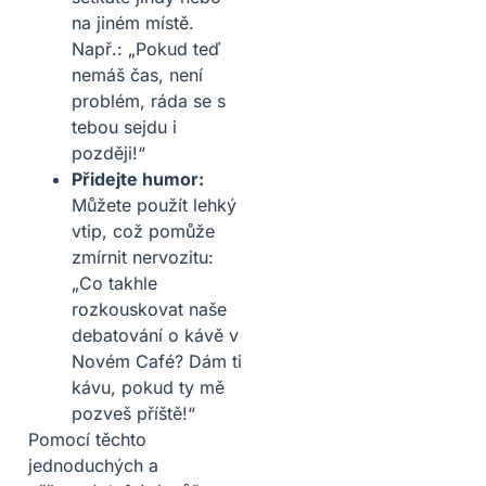
na jiném místě.
Např.: „Pokud teď
nemáš čas, není
problém, ráda se s
tebou sejdu i
později!“
Přidejte humor:
Můžete použít lehký
vtip, což pomůže
zmírnit nervozitu:
„Co takhle
rozkouskovat naše
debatování o kávě v
Novém Café? Dám ti
kávu, pokud ty mě
pozveš příště!“
Pomocí těchto
jednoduchých a