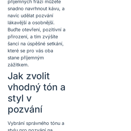
příjemných frází můžete
snadno navrhnout kávu, a
navíc udělat pozvání
lákavější a osobnější.
Buďte otevření, pozitivní a
přirození, a tím zvýšíte
šanci na úspěšné setkání,
které se pro vás oba
stane příjemným
zážitkem.
Jak zvolit
vhodný tón a
styl v
pozvání
Vybrání správného tónu a
stylu pro pozvání na