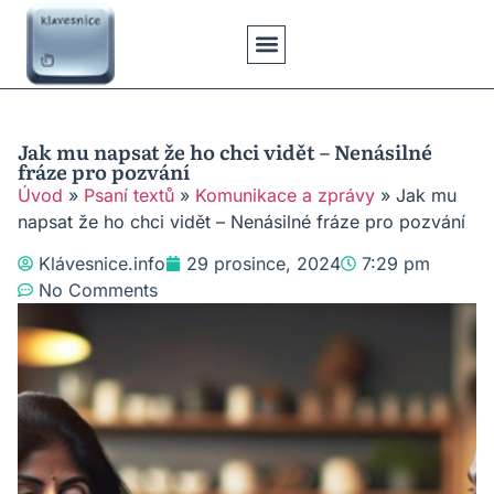
Klávesové Zkratky
Psaní Textů
Řešení Problémů
Typy Klávesnic
Jak mu napsat že ho chci vidět – Nenásilné
fráze pro pozvání
Úvod
»
Psaní textů
»
Komunikace a zprávy
»
Jak mu
napsat že ho chci vidět – Nenásilné fráze pro pozvání
Klávesnice.info
29 prosince, 2024
7:29 pm
No Comments