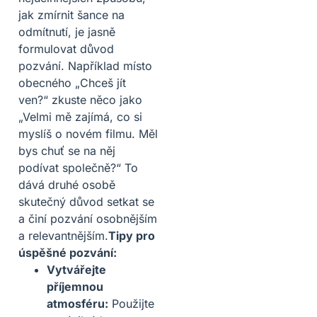
jak zmírnit šance na
odmítnutí, je jasně
formulovat důvod
pozvání. Například místo
obecného „Chceš jít
ven?“ zkuste něco jako
„Velmi mě zajímá, co si
myslíš o novém filmu. Měl
bys chuť se na něj
podívat společně?“ To
dává druhé osobě
skutečný důvod setkat se
a činí pozvání osobnějším
a relevantnějším.
Tipy pro
úspěšné pozvání:
Vytvářejte
příjemnou
atmosféru:
Použijte