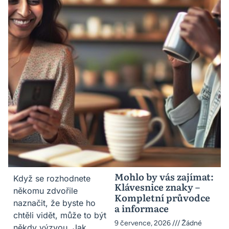
Mohlo by vás zajímat:
Když se rozhodnete
Klávesnice znaky –
někomu zdvořile
Kompletní průvodce
naznačit, že byste ho
a informace
chtěli vidět, může to být
9 července, 2026
Žádné
někdy výzvou. Jak