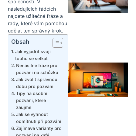
společnosti. V
následujících řádcích
najdete užitečné fráze a
rady, které vám pomohou
udělat ten správný krok.
Obsah
Jak vyjádřit svoji
touhu se setkat
Nenásilné fráze pro
pozvání na schůzku
Jak zvolit správnou
dobu pro pozvání
Tipy na osobní
pozvání, které
zaujme
Jak se vyhnout
odmítnutí při pozvání
Zajímavé varianty pro
pozvání na kafé