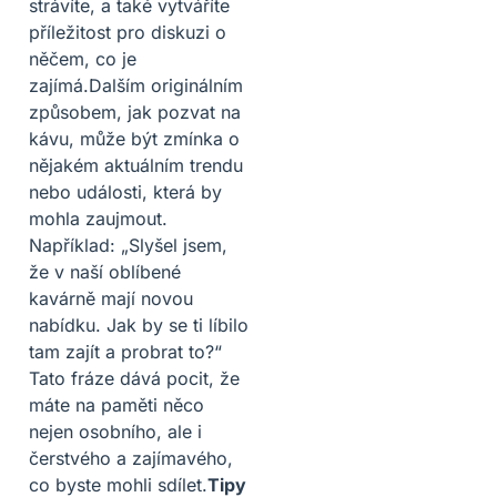
strávíte, a také vytváříte
příležitost pro diskuzi o
něčem, co je
zajímá.Dalším originálním
způsobem, jak pozvat na
kávu, může být zmínka o
nějakém aktuálním trendu
nebo události, která by
mohla zaujmout.
Například: „Slyšel jsem,
že v naší oblíbené
kavárně mají novou
nabídku. Jak by se ti líbilo
tam zajít a probrat to?“
Tato fráze dává pocit, že
máte na paměti něco
nejen osobního, ale i
čerstvého a zajímavého,
co byste mohli sdílet.
Tipy