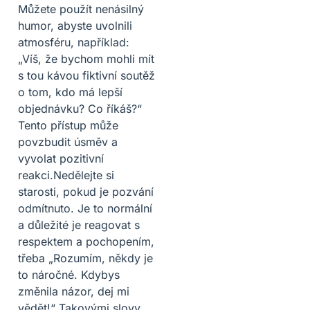
Můžete použít nenásilný
humor, abyste uvolnili
atmosféru, například:
„Víš, že bychom mohli mít
s tou kávou fiktivní soutěž
o tom, kdo má lepší
objednávku? Co říkáš?“
Tento přístup může
povzbudit úsměv a
vyvolat pozitivní
reakci.Nedělejte si
starosti, pokud je pozvání
odmítnuto. Je to normální
a důležité je reagovat s
respektem a pochopením,
třeba „Rozumím, někdy je
to náročné. Kdybys
změnila názor, dej mi
vědět!“ Takovými slovy