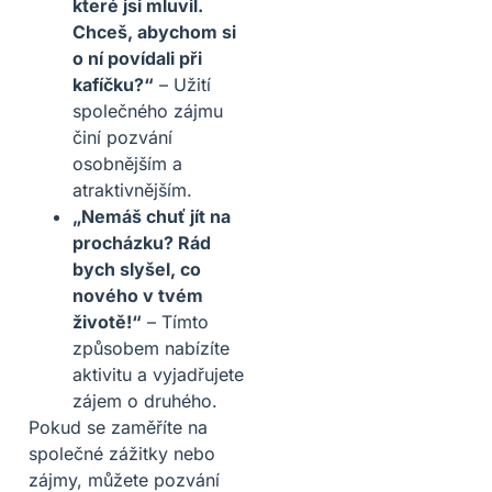
které jsi mluvil.
Chceš, abychom si
o ní povídali při
kafíčku?“
– Užití
společného zájmu
činí pozvání
osobnějším a
atraktivnějším.
„Nemáš chuť jít na
procházku? Rád
bych slyšel, co
nového v tvém
životě!“
– Tímto
způsobem nabízíte
aktivitu a vyjadřujete
zájem o druhého.
Pokud se zaměříte na
společné zážitky nebo
zájmy, můžete pozvání