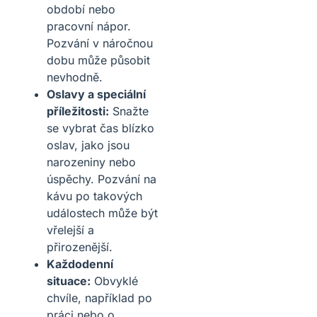
období nebo
pracovní nápor.
Pozvání v náročnou
dobu může působit
nevhodně.
Oslavy a speciální
příležitosti:
Snažte
se vybrat čas blízko
oslav, jako jsou
narozeniny nebo
úspěchy. Pozvání na
kávu po takových
událostech může být
vřelejší a
přirozenější.
Každodenní
situace:
Obvyklé
chvíle, například po
práci nebo o