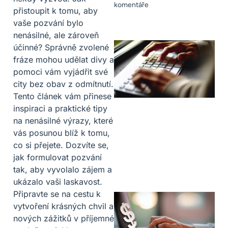
komentáře
přistoupit k tomu, aby
vaše pozvání bylo
nenásilné, ale zároveň
účinné? Správně zvolené
fráze mohou udělat divy a
pomoci vám vyjádřit své
city bez obav z odmítnutí.
Tento článek vám přinese
inspiraci a praktické tipy
na nenásilné výrazy, které
vás posunou blíž k tomu,
co si přejete. Dozvíte se,
jak formulovat pozvání
tak, aby vyvolalo zájem a
ukázalo vaši laskavost.
Připravte se na cestu k
vytvoření krásných chvil a
nových zážitků v příjemné