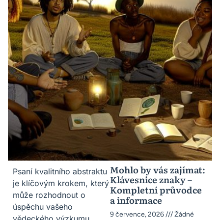
Mohlo by vás zajímat:
Psaní kvalitního abstraktu
Klávesnice znaky –
je klíčovým krokem, který
Kompletní průvodce
může rozhodnout o
a informace
úspěchu vašeho
9 července, 2026
Žádné
vědeckého výzkumu