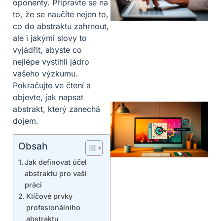
oponenty. Připravte se na
to, že se naučíte nejen to,
co do abstraktu zahrnout,
ale i jakými slovy to
vyjádřit, abyste co
nejlépe vystihli jádro
vašeho výzkumu.
Pokračujte ve čtení a
objevte, jak napsat
abstrakt, který zanechá
dojem.
Obsah
Jak definovat účel
abstraktu pro vaši
práci
Klíčové prvky
profesionálního
abstraktu