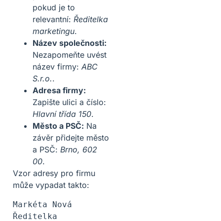
pokud je to
relevantní:
Ředitelka
marketingu
.
Název společnosti:
Nezapomeňte uvést
název firmy:
ABC
S.r.o.
.
Adresa firmy:
Zapište ulici a číslo:
Hlavní třída 150
.
Město a PSČ:
Na
závěr přidejte město
a PSČ:
Brno, 602
00
.
Vzor adresy pro firmu
může vypadat takto:
Markéta Nová

Ředitelka 