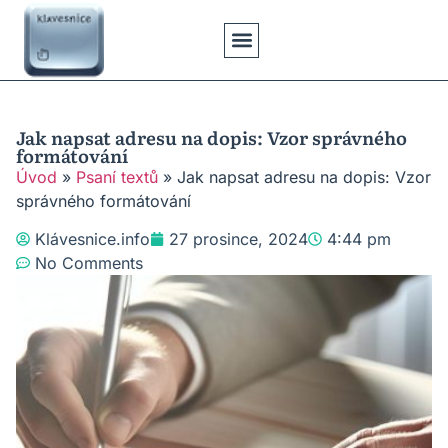
Klávesové Zkratky
Psaní Textů
Řešení Problémů
Typy Klávesnic
Jak napsat adresu na dopis: Vzor správného
formátování
Úvod
»
Psaní textů
»
Jak napsat adresu na dopis: Vzor
správného formátování
Klávesnice.info
27 prosince, 2024
4:44 pm
No Comments