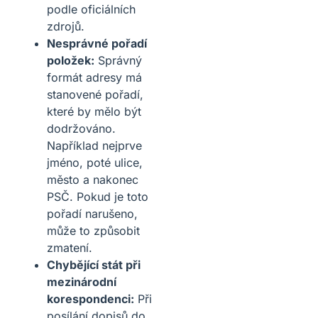
podle oficiálních
zdrojů.
Nesprávné pořadí
položek:
Správný
formát adresy má
stanovené pořadí,
které by mělo být
dodržováno.
Například nejprve
jméno, poté ulice,
město a nakonec
PSČ. Pokud je toto
pořadí narušeno,
může to způsobit
zmatení.
Chybějící stát při
mezinárodní
korespondenci:
Při
posílání dopisů do