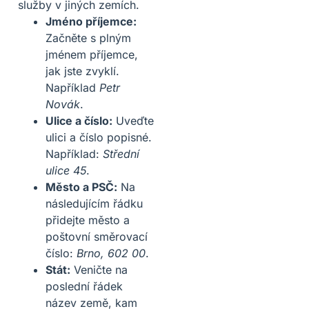
služby v jiných zemích.
Jméno příjemce:
Začněte s plným
jménem příjemce,
jak jste zvyklí.
Například
Petr
Novák
.
Ulice a číslo:
Uveďte
ulici a číslo popisné.
Například:
Střední
ulice 45
.
Město a PSČ:
Na
následujícím řádku
přidejte město a
poštovní směrovací
číslo:
Brno, 602 00
.
Stát:
Veničte na
poslední řádek
název země, kam