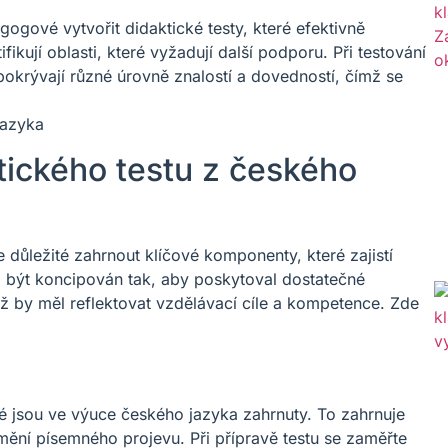
gové vytvořit didaktické testy, které efektivně
kují oblasti, které vyžadují další podporu. Při testování
pokrývají různé úrovně znalostí a dovedností, čímž se
ického testu z českého
e důležité zahrnout klíčové komponenty, které zajistí
l být koncipován tak, aby poskytoval dostatečné
 by měl reflektovat vzdělávací cíle a kompetence. Zde
ré jsou ve výuce českého jazyka zahrnuty. To zahrnuje
mění písemného projevu. Při přípravě testu se zaměřte