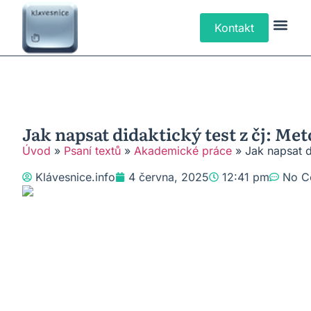
Kontakt
Klávesové Zk
Psaní Text
Řešení P
Typy Klá
Jak napsat didaktický test z čj: M
Úvod
»
Psaní textů
»
Akademické práce
»
Jak napsat d
Klávesnice.info
4 června, 2025
12:41 pm
No C