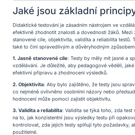
Jaké jsou základní princip
Didaktické testování je zásadním nástrojem ve vzd
efektivně zhodnotit znalosti a dovednosti žáků. Mezi 
stanovené cíle, objektivita, validita a reliabilita testů.
také to činí spravedlivým a důvěryhodným způsobem
1. Jasně stanovené cíle
: Testy by měly mít jasné a s
vzdělávání. Je důležité, aby pedagogové věděli, jaké 
efektivní přípravu a zhodnocení výsledků.
2. Objektivita
: Aby bylo zajištěno, že testy jsou spra
co nejméně ovlivněno osobními názory nebo předsudky
hodnocení může pomoci zajistit objektivitu.
3. Validita a reliabilita
: Validita se týká toho, zda tes
na to, jak konzistentní jsou výsledky testu při opa
kontrolovat, zda jejich testy splňují tyto požadavky, a
použitelné.