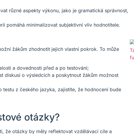
at různé aspekty výkonu, jako je gramatická správnost,
rií pomáhá minimalizovat subjektivní vliv hodnotitele.
ožní žákům zhodnotit jejich vlastní pokrok. To může
losti a dovednosti před a po testování;
ést diskusi o výsledcích a poskytnout žákům možnost
testu z českého jazyka, zajistíte, že hodnocení bude
stové otázky?
i, že otázky by měly reflektovat vzdělávací cíle a