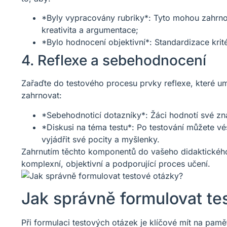
*Byly vypracovány rubriky*: Tyto mohou zahrnov
kreativita a argumentace;
*Bylo hodnocení objektivní*: Standardizace krité
4. Reflexe a sebehodnocení
Zařaďte do testového procesu prvky reflexe, které um
zahrnovat:
*Sebehodnoticí dotazníky*: Žáci hodnotí své zna
*Diskusi na téma testu*: Po testování můžete v
vyjádřit své pocity a myšlenky.
Zahrnutím těchto komponentů do vašeho didaktického 
komplexní, objektivní a podporující proces učení.
Jak správně formulovat te
Při formulaci testových otázek je klíčové mít na pamět