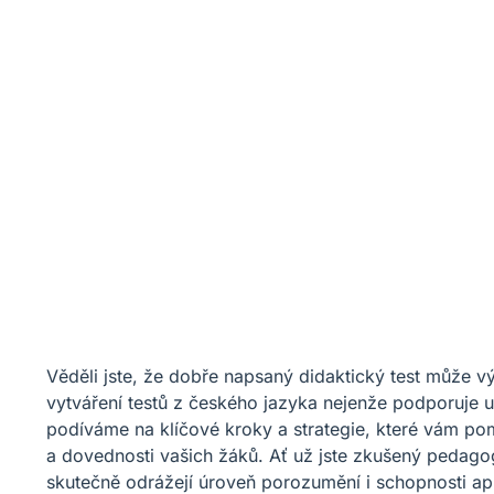
Věděli jste, že dobře napsaný didaktický test může v
vytváření testů z českého jazyka nejenže podporuje uč
podíváme na klíčové kroky a strategie, které vám pomo
a dovednosti vašich žáků. Ať už jste zkušený pedagog 
skutečně odrážejí úroveň porozumění i schopnosti apli