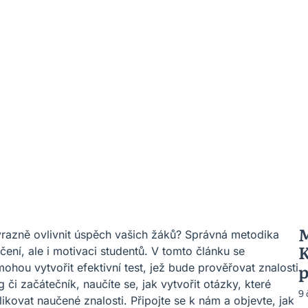
M
ýrazně ovlivnit úspěch vašich žáků? Správná metodika
K
ení, ale i motivaci studentů. V tomto článku se
p
hou vytvořit efektivní test, jež bude prověřovat znalosti
či začátečník, naučíte se, jak vytvořit otázky, které
9
kovat naučené znalosti. Připojte se k nám a objevte, jak