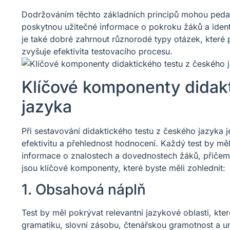
Dodržováním těchto základních principů mohou pedago
poskytnou užitečné informace o pokroku žáků a identifi
je také dobré zahrnout různorodé typy otázek, které 
zvyšuje efektivita testovacího procesu.
Klíčové komponenty didakt
jazyka
Při sestavování didaktického testu z českého jazyka j
efektivitu a přehlednost hodnocení. Každý test by mě
informace o znalostech a dovednostech žáků, přičemž
jsou klíčové komponenty, které byste měli zohlednit:
1. Obsahová náplň
Test by měl pokrývat relevantní jazykové oblasti, kte
gramatiku, slovní zásobu, čtenářskou gramotnost a u