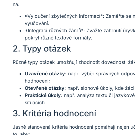
na:
*Vyloučení zbytečných informací*: Zaměřte se n
vyučování.
*Integraci různých žánrů*: Zvažte zahrnutí úryvk
pokryl různé textové formáty.
2. Typy otázek
Různé typy otázek umožňují zhodnotit dovednosti žáků
Uzavřené otázky
: např. výběr správných odpov
hodnocení;
Otevřené otázky
: např. slohové úkoly, kde žác
Praktické úkoly
: např. analýza textu či jazykov
situacích.
3. Kritéria hodnocení
Jasně stanovená kritéria hodnocení pomáhají nejen uč
to, aby: