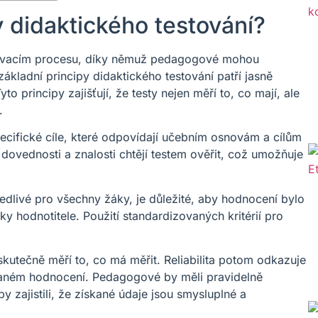
y didaktického testování?
ělávacím procesu, díky němuž pedagogové mohou
základní principy didaktického testování patří jasně
 Tyto principy zajišťují, že testy nejen měří to, co mají, ale
.
pecifické cíle, které odpovídají učebním osnovám a cílům
dovednosti a znalosti chtějí testem ověřit, což umožňuje
vedlivé pro všechny žáky, je důležité, aby hodnocení bylo
 hodnotitele. Použití standardizovaných kritérií pro
t skutečně měří to, co má měřit. Reliabilita potom odkazuje
kovaném hodnocení. Pedagogové by měli pravidelně
by zajistili, že získané údaje jsou smysluplné a