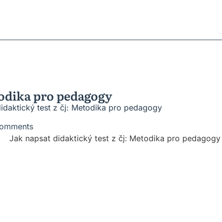
ratky
ů
roblémů
vesnic
etodika pro pedagogy
idaktický test z čj: Metodika pro pedagogy
omments