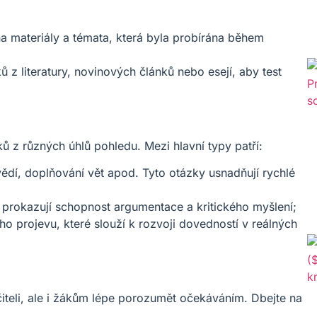
a materiály a témata, která byla probírána během
ů z literatury, novinových článků nebo esejí, aby test
 z různých úhlů pohledu. Mezi hlavní typy patří:
ědí, doplňování vět apod. Tyto otázky usnadňují rychlé
i prokazují schopnost argumentace a kritického myšlení;
ého projevu, které slouží k rozvoji dovedností v reálných
iteli, ale i žákům lépe porozumět očekáváním. Dbejte na