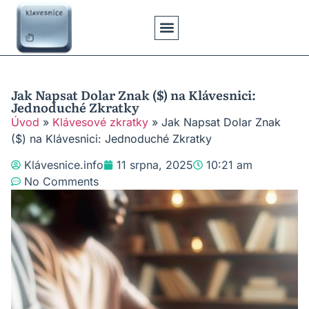
Klávesové Zkratky
Psaní Textů
Řešení Problémů
Typy Klávesnic
Jak Napsat Dolar Znak ($) na Klávesnici:
Jednoduché Zkratky
Úvod
»
Klávesové zkratky
»
Jak Napsat Dolar Znak
($) na Klávesnici: Jednoduché Zkratky
Klávesnice.info
11 srpna, 2025
10:21 am
No Comments