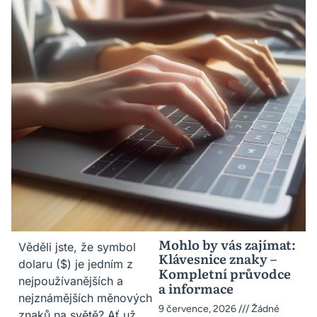
Mohlo by vás zajímat:
Věděli jste, že symbol
Klávesnice znaky –
dolaru ($) je jedním z
Kompletní průvodce
nejpoužívanějších a
a informace
nejznámějších měnových
9 července, 2026
Žádné
znaků na světě? Ať už