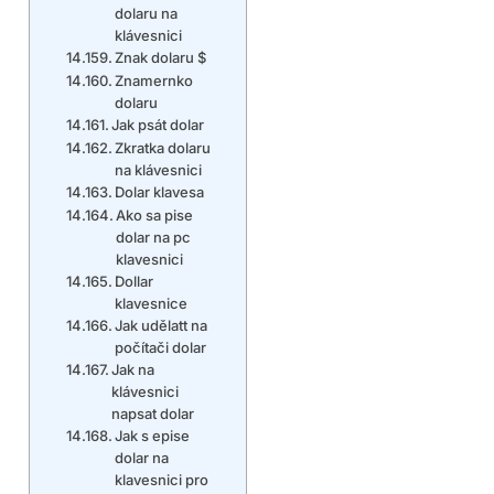
dolaru na
klávesnici
Znak dolaru $
Znamernko
dolaru
Jak psát dolar
Zkratka dolaru
na klávesnici
Dolar klavesa
Ako sa pise
dolar na pc
klavesnici
Dollar
klavesnice
Jak udělatt na
počítači dolar
Jak na
klávesnici
napsat dolar
Jak s epise
dolar na
klavesnici pro