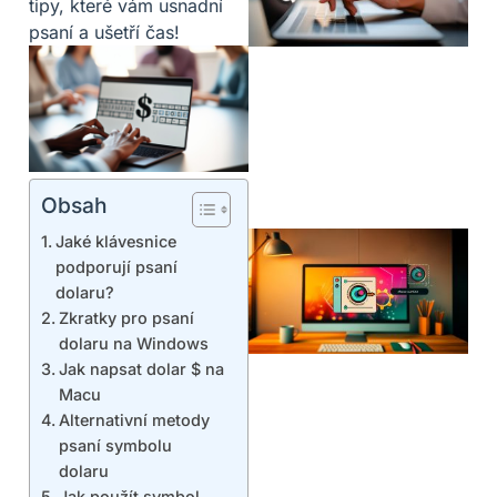
tipy, které vám usnadní
psaní a ušetří čas!
Obsah
Jaké klávesnice
podporují psaní
dolaru?
Zkratky pro psaní
dolaru na Windows
Jak napsat dolar $ na
Macu
Alternativní metody
psaní symbolu
dolaru
Jak použít symbol