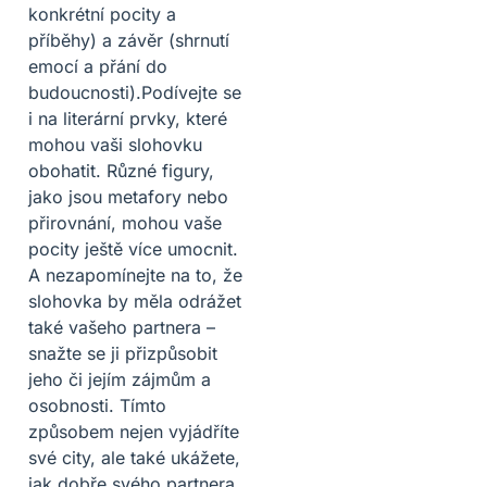
konkrétní pocity a
příběhy) a závěr (shrnutí
emocí a přání do
budoucnosti).Podívejte se
i na literární prvky, které
mohou vaši slohovku
obohatit. Různé figury,
jako jsou metafory nebo
přirovnání, mohou vaše
pocity ještě více umocnit.
A nezapomínejte na to, že
slohovka by měla odrážet
také vašeho partnera –
snažte se ji přizpůsobit
jeho či jejím zájmům a
osobnosti. Tímto
způsobem nejen vyjádříte
své city, ale také ukážete,
jak dobře svého partnera