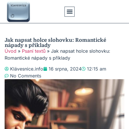
Klávesové Zkratky
Psaní Textů
Řešení Problémů
Typy Klávesnic
Jak napsat holce slohovku: Romantické
nápady s příklady
Úvod
»
Psaní textů
»
Jak napsat holce slohovku:
Romantické nápady s příklady
Klávesnice.info
16 srpna, 2024
12:15 am
No Comments