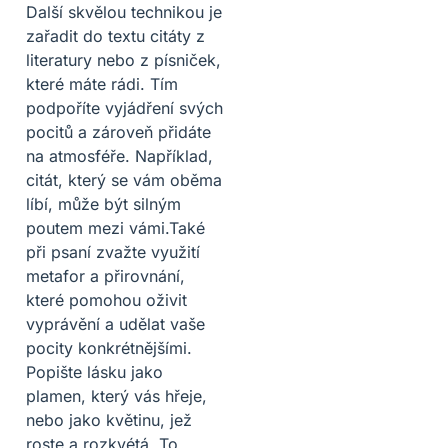
Další skvělou technikou je
zařadit do textu citáty z
literatury nebo z písniček,
které máte rádi. Tím
podpoříte vyjádření svých
pocitů a zároveň přidáte
na atmosféře. Například,
citát, který se vám oběma
líbí, může být silným
poutem mezi vámi.Také
při psaní zvažte využití
metafor a přirovnání,
které pomohou oživit
vyprávění a udělat vaše
pocity konkrétnějšími.
Popište lásku jako
plamen, který vás hřeje,
nebo jako květinu, jež
roste a rozkvétá. To