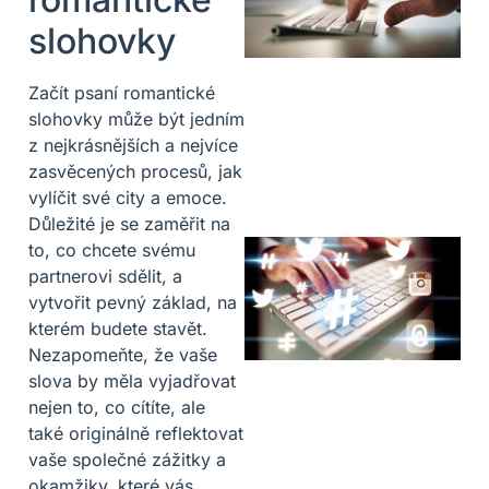
slohovky
Začít psaní romantické
slohovky může být jedním
z nejkrásnějších a nejvíce
zasvěcených procesů, jak
vylíčit své city a emoce.
Důležité je se zaměřit na
to, co chcete svému
partnerovi sdělit, a
vytvořit pevný základ, na
kterém budete stavět.
Nezapomeňte, že vaše
slova by měla vyjadřovat
nejen to, co cítíte, ale
také originálně reflektovat
vaše společné zážitky a
okamžiky, které vás