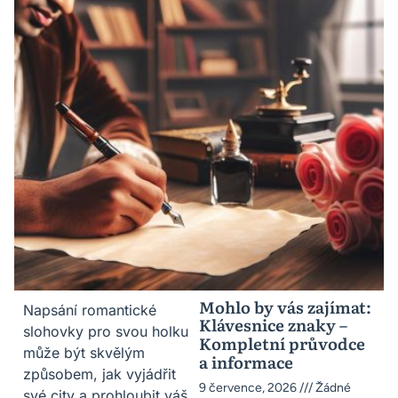
Mohlo by vás zajímat:
Napsání romantické
Klávesnice znaky –
slohovky pro svou holku
Kompletní průvodce
může být skvělým
a informace
způsobem, jak vyjádřit
9 července, 2026
Žádné
své city a prohloubit váš