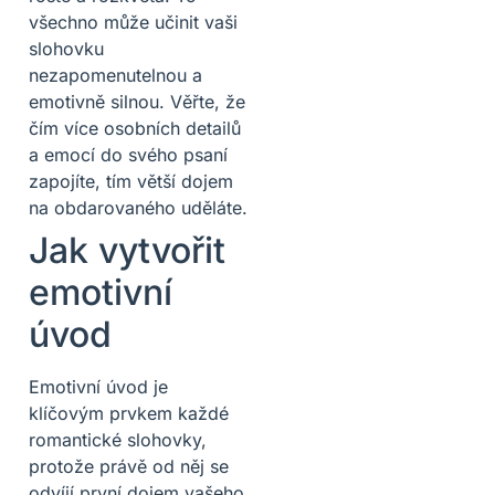
všechno může učinit vaši
slohovku
nezapomenutelnou a
emotivně silnou. Věřte, že
čím více osobních detailů
a emocí do svého psaní
zapojíte, tím větší dojem
na obdarovaného uděláte.
Jak vytvořit
emotivní
úvod
Emotivní úvod je
klíčovým prvkem každé
romantické slohovky,
protože právě od něj se
odvíjí první dojem vašeho