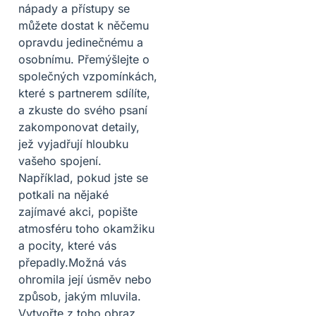
nápady a přístupy se
můžete dostat k něčemu
opravdu jedinečnému a
osobnímu. Přemýšlejte o
společných vzpomínkách,
které s partnerem sdílíte,
a zkuste do svého psaní
zakomponovat detaily,
jež vyjadřují hloubku
vašeho spojení.
Například, pokud jste se
potkali na nějaké
zajímavé akci, popište
atmosféru toho okamžiku
a pocity, které vás
přepadly.Možná vás
ohromila její úsměv nebo
způsob, jakým mluvila.
Vytvořte z toho obraz,