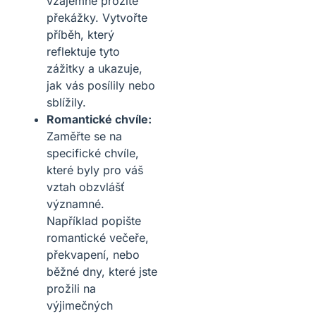
vzájemně prožité
překážky. Vytvořte
příběh, který
reflektuje tyto
zážitky a ukazuje,
jak vás posílily nebo
sblížily.
Romantické chvíle:
Zaměřte se na
specifické chvíle,
které byly pro váš
vztah obzvlášť
významné.
Například popište
romantické večeře,
překvapení, nebo
běžné dny, které jste
prožili na
výjimečných