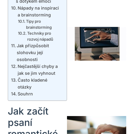
s dotykem emocí
Nápady na inspiraci
a brainstorming
Tipy pro
brainstorming
Techniky pro
rozvoj nápadů
Jak přizpůsobit
slohovku její
osobnosti
Nejčastější chyby a
jak se jim vyhnout
Často kladené
otázky
Souhrn
Jak začít
psaní
romantické