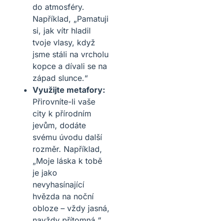
do atmosféry.
Například, „Pamatuji
si, jak vítr hladil
tvoje vlasy, když
jsme stáli na vrcholu
kopce a dívali se na
západ slunce.“
Využijte metafory:
Přirovníte-li vaše
city k přírodním
jevům, dodáte
svému úvodu další
rozměr. Například,
„Moje láska k tobě
je jako
nevyhasínající
hvězda na noční
obloze – vždy jasná,
navždy přítomná.“