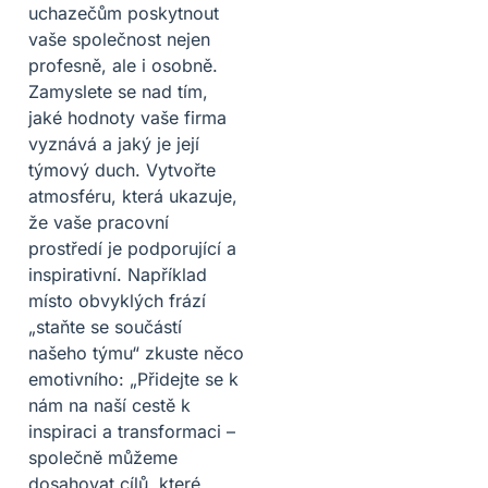
uchazečům poskytnout
vaše společnost nejen
profesně, ale i osobně.
Zamyslete se nad tím,
jaké hodnoty vaše firma
vyznává a jaký je její
týmový duch. Vytvořte
atmosféru, která ukazuje,
že vaše pracovní
prostředí je podporující a
inspirativní. Například
místo obvyklých frází
„staňte se součástí
našeho týmu“ zkuste něco
emotivního: „Přidejte se k
nám na naší cestě k
inspiraci a transformaci –
společně můžeme
dosahovat cílů, které