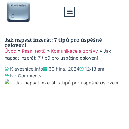
Klávesové Zkratky
Psaní Textů
Řešení Problémů
Typy Klávesnic
Jak napsat inzerát: 7 tipů pro úspěšné
oslovení
Úvod
»
Psaní textů
»
Komunikace a zprávy
»
Jak
napsat inzerát: 7 tipů pro úspěšné oslovení
Klávesnice.info
30 října, 2024
12:18 am
No Comments