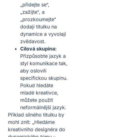
„přidejte se“,
„zažijte“, a
„prozkoumejte“
dodají titulku na
dynamice a vyvolají
zvědavost.
Cílová skupina:
Přizpůsobte jazyk a
styl komunikace tak,
aby oslovili
specifickou skupinu.
Pokud hledáte
mladé kreativce,
můžete použít
neformálnější jazyk.
Příklad silného titulku by
mohl znít: „Hledáme
kreativního designéra do
dynamického týmu –