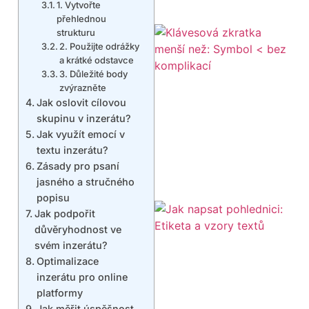
1. Vytvořte
přehlednou
strukturu
2. Použijte odrážky
a krátké odstavce
3. Důležité body
zvýrazněte
Jak oslovit cílovou
skupinu v inzerátu?
Jak využít emocí v
textu inzerátu?
Zásady pro psaní
jasného a stručného
popisu
Jak podpořit
důvěryhodnost ve
svém inzerátu?
Optimalizace
inzerátu pro online
platformy
Jak měřit úspěšnost