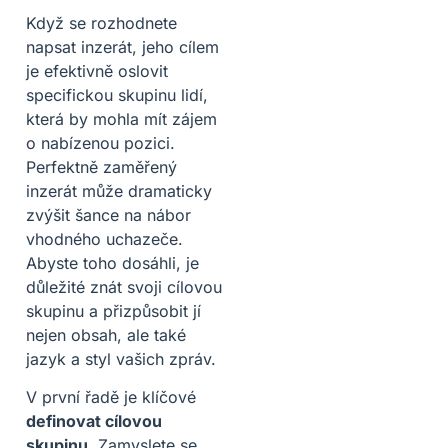
Když se rozhodnete
napsat inzerát, jeho cílem
je efektivně oslovit
specifickou skupinu lidí,
která by mohla mít zájem
o nabízenou pozici.
Perfektně zaměřený
inzerát může dramaticky
zvýšit šance na nábor
vhodného uchazeče.
Abyste toho dosáhli, je
důležité znát svoji cílovou
skupinu a přizpůsobit jí
nejen obsah, ale také
jazyk a styl vašich zpráv.
V první řadě je klíčové
definovat cílovou
skupinu
. Zamyslete se,