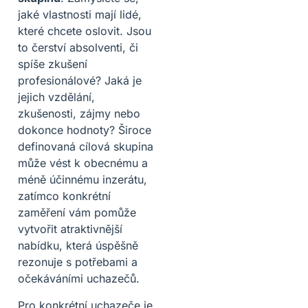
jaké vlastnosti mají lidé,
které chcete oslovit. Jsou
to čerství absolventi, či
spíše zkušení
profesionálové? Jaká je
jejich vzdělání,
zkušenosti, zájmy nebo
dokonce hodnoty? Široce
definovaná cílová skupina
může vést k obecnému a
méně účinnému inzerátu,
zatímco konkrétní
zaměření vám pomůže
vytvořit atraktivnější
nabídku, která úspěšně
rezonuje s potřebami a
očekáváními uchazečů.
Pro konkrétní uchazeče je