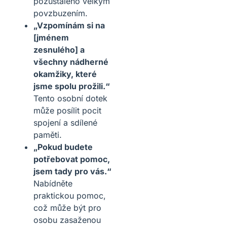
pozůstalého velkým
povzbuzením.
„Vzpomínám si na
[jménem
zesnulého] a
všechny nádherné
okamžiky, které
jsme spolu prožili.“
Tento osobní dotek
může posílit pocit
spojení a sdílené
paměti.
„Pokud budete
potřebovat pomoc,
jsem tady pro vás.“
Nabídněte
praktickou pomoc,
což může být pro
osobu zasaženou