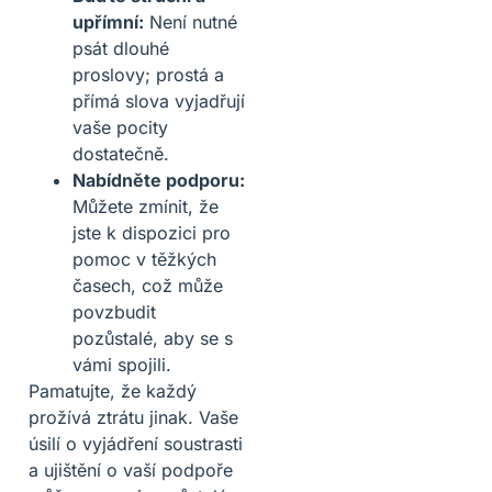
upřímní:
Není nutné
psát dlouhé
proslovy; prostá a
přímá slova vyjadřují
vaše pocity
dostatečně.
Nabídněte podporu:
Můžete zmínit, že
jste k dispozici pro
pomoc v těžkých
časech, což může
povzbudit
pozůstalé, aby se s
vámi spojili.
Pamatujte, že každý
prožívá ztrátu jinak. Vaše
úsilí o vyjádření soustrasti
a ujištění o vaší podpoře