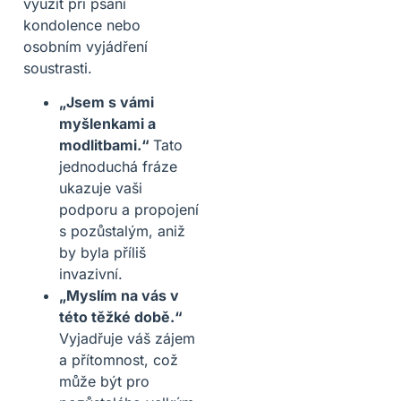
využít při psaní
kondolence nebo
osobním vyjádření
soustrasti.
„Jsem s vámi
myšlenkami a
modlitbami.“
Tato
jednoduchá fráze
ukazuje vaši
podporu a propojení
s pozůstalým, aniž
by byla příliš
invazivní.
„Myslím na vás v
této těžké době.“
Vyjadřuje váš zájem
a přítomnost, což
může být pro