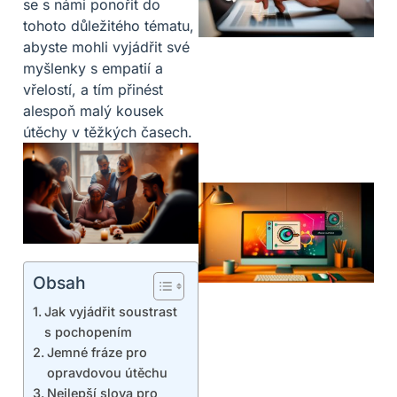
se s námi ponořit do
tohoto důležitého tématu,
abyste mohli vyjádřit své
myšlenky s empatií a
vřelostí, a tím přinést
alespoň malý kousek
útěchy v těžkých časech.
Obsah
Jak vyjádřit soustrast
s pochopením
Jemné fráze pro
opravdovou útěchu
Nejlepší slova pro