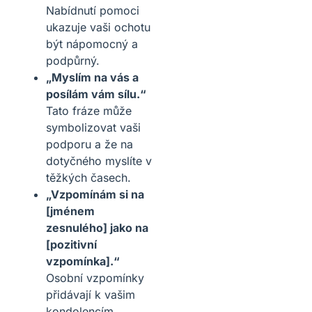
Nabídnutí pomoci
ukazuje vaši ochotu
být nápomocný a
podpůrný.
„Myslím na vás a
posílám vám sílu.“
Tato fráze může
symbolizovat vaši
podporu a že na
dotyčného myslíte v
těžkých časech.
„Vzpomínám si na
[jménem
zesnulého] jako na
[pozitivní
vzpomínka].“
Osobní vzpomínky
přidávají k vašim
kondolencím