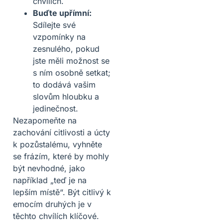
chvílích.
Buďte upřímní:
Sdílejte své
vzpomínky na
zesnulého, pokud
jste měli možnost se
s ním osobně setkat;
to dodává vašim
slovům hloubku a
jedinečnost.
Nezapomeňte na
zachování citlivosti a úcty
k pozůstalému, vyhněte
se frázím, které by mohly
být nevhodné, jako
například „teď je na
lepším místě“. Být citlivý k
emocím druhých je v
těchto chvílích klíčové.