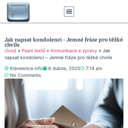
Klávesové Zkratky
Psaní Textů
Řešení Problémů
Typy Klávesnic
Jak napsat kondolenci – Jemné fráze pro těžké
chvíle
Úvod
»
Psaní textů
»
Komunikace a zprávy
»
Jak
napsat kondolenci – Jemné fráze pro těžké chvíle
Klávesnice.info
6 dubna, 2025
7:14 am
No Comments