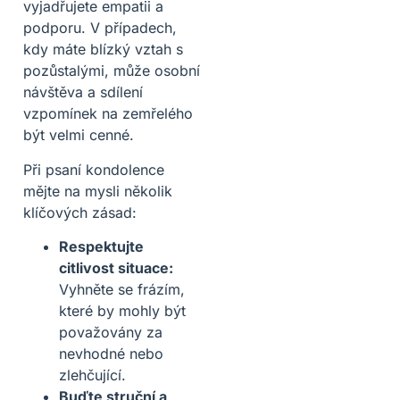
vyjadřujete empatii a
podporu. V případech,
kdy máte blízký vztah s
pozůstalými, může osobní
návštěva a sdílení
vzpomínek na zemřelého
být velmi cenné.
Při psaní kondolence
mějte na mysli několik
klíčových zásad:
Respektujte
citlivost situace:
Vyhněte se frázím,
které by mohly být
považovány za
nevhodné nebo
zlehčující.
Buďte struční a