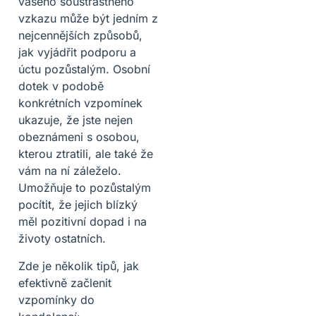
vašeho soustrastného
vzkazu může být jedním z
nejcennějších způsobů,
jak vyjádřit podporu a
úctu pozůstalým. Osobní
dotek v podobě
konkrétních vzpomínek
ukazuje, že jste nejen
obeznámeni s osobou,
kterou ztratili, ale také že
vám na ní záleželo.
Umožňuje to pozůstalým
pocítit, že jejich blízký
měl pozitivní dopad i na
životy ostatních.
Zde je několik tipů, jak
efektivně začlenit
vzpomínky do