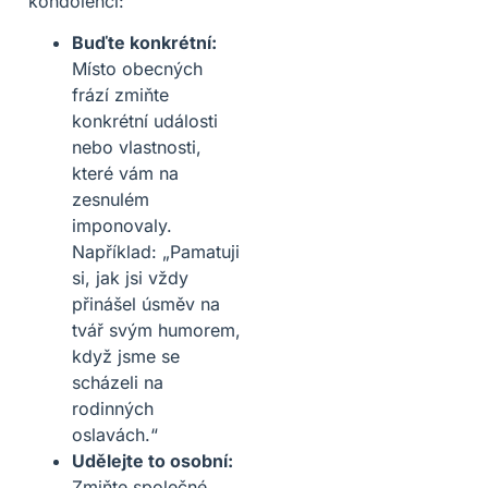
kondolencí:
Buďte konkrétní:
Místo obecných
frází zmiňte
konkrétní události
nebo vlastnosti,
které vám na
zesnulém
imponovaly.
Například: „Pamatuji
si, jak jsi vždy
přinášel úsměv na
tvář svým humorem,
když jsme se
scházeli na
rodinných
oslavách.“
Udělejte to osobní:
Zmiňte společné