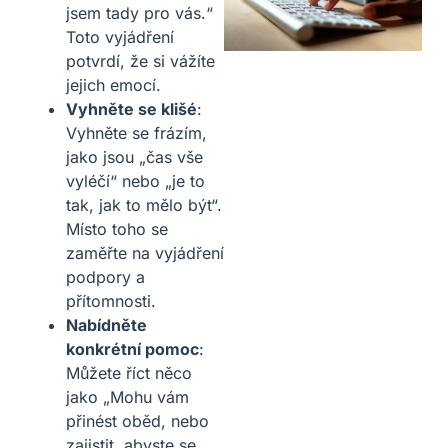
jsem tady pro vás.“
Toto vyjádření
potvrdí, že si vážíte
jejich emocí.
Vyhněte se klišé
:
Vyhněte se frázím,
jako jsou „čas vše
vyléčí“ nebo „je to
tak, jak to mělo být“.
Místo toho se
zaměřte na vyjádření
podpory a
přítomnosti.
Nabídněte
konkrétní pomoc
:
Můžete říct něco
jako „Mohu vám
přinést oběd, nebo
zajistit, abyste se