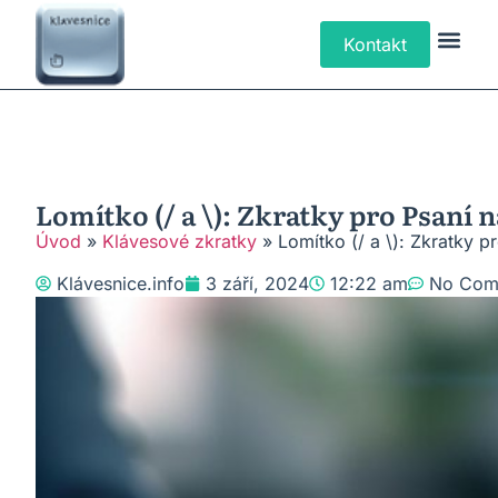
Kontakt
Klávesové Zk
Psaní Text
Řešení P
Typy Klá
Lomítko (/ a \): Zkratky pro Psaní
Úvod
»
Klávesové zkratky
»
Lomítko (/ a \): Zkratky 
Klávesnice.info
3 září, 2024
12:22 am
No Com