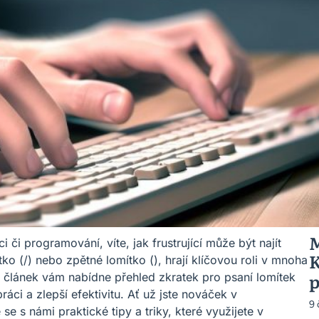
M
 či programování, víte, jak frustrující může být najít
K
ko (/) nebo zpětné lomítko (), hrají klíčovou roli v mnoha
p
o článek vám nabídne přehled zkratek pro psaní lomítek
ci a zlepší efektivitu. Ať už jste nováček v
9
e s námi praktické tipy a triky, které využijete v