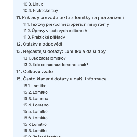
Linux
Praktické tipy
Příklady převodu textu s lomítky na jiná zařízení
Textový převod mezi operačními systémy
Úpravy v textových editorech
Praktické příklady
Otázky a odpovědi
Nejčastější dotazy: Lomitko a další tipy
Jak zadat lomítko?
Kde se nachází lomeno znak?
Celkově vzato
Často kladené dotazy a další informace
Lomitko
Lomítko
Lomeno
Lomeno
Lomitko
Lomitko
Lomítko
Lomítko
Zpětné lomítko