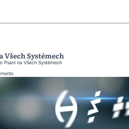
ratky
ů
roblémů
vesnic
 na Všech Systémech
pro Psaní na Všech Systémech
ments