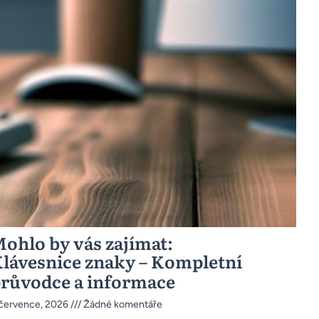
ohlo by vás zajímat:
lávesnice znaky – Kompletní
růvodce a informace
 července, 2026
Žádné komentáře