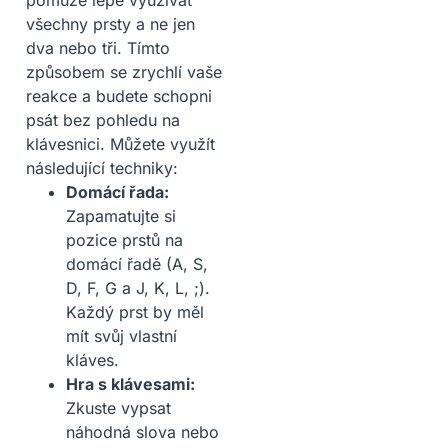
všechny prsty a ne jen
dva nebo tři. Tímto
způsobem se zrychlí vaše
reakce a budete schopni
psát bez pohledu na
klávesnici. Můžete využít
následující techniky:
Domácí řada:
Zapamatujte si
pozice prstů na
domácí řadě (A, S,
D, F, G a J, K, L, ;).
Každý prst by měl
mít svůj vlastní
kláves.
Hra s klávesami:
Zkuste vypsat
náhodná slova nebo