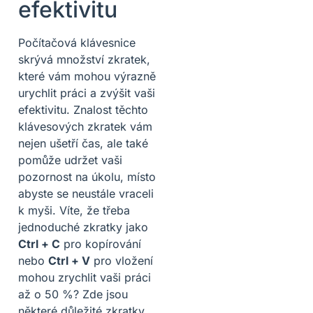
efektivitu
Počítačová klávesnice
skrývá množství zkratek,
které vám mohou výrazně
urychlit práci a zvýšit vaši
efektivitu. Znalost těchto
klávesových zkratek vám
nejen ušetří čas, ale také
pomůže udržet vaši
pozornost na úkolu, místo
abyste se neustále vraceli
k myši. Víte, že třeba
jednoduché zkratky jako
Ctrl + C
pro kopírování
nebo
Ctrl + V
pro vložení
mohou zrychlit vaši práci
až o 50 %? Zde jsou
některé důležité zkratky,