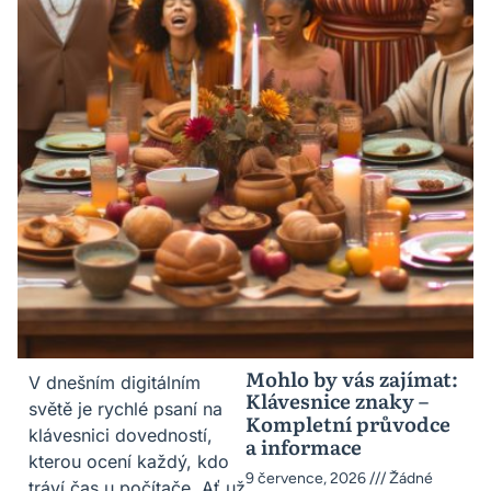
Mohlo by vás zajímat:
V dnešním digitálním
Klávesnice znaky –
světě je rychlé psaní na
Kompletní průvodce
klávesnici dovedností,
a informace
kterou ocení každý, kdo
9 července, 2026
Žádné
tráví čas u počítače. Ať už