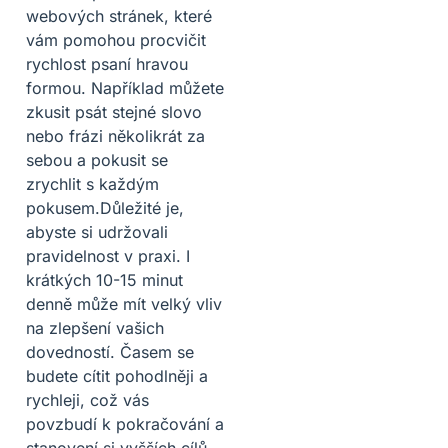
webových stránek, které
vám pomohou procvičit
rychlost psaní hravou
formou. Například můžete
zkusit psát stejné slovo
nebo frázi několikrát za
sebou a pokusit se
zrychlit s každým
pokusem.Důležité je,
abyste si udržovali
pravidelnost v praxi. I
krátkých 10-15 minut
denně může mít velký vliv
na zlepšení vašich
dovedností. Časem se
budete cítit pohodlněji a
rychleji, což vás
povzbudí k pokračování a
stanovení si vyšších cílů.