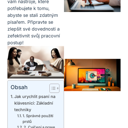
vám nástroje, které
potřebujete k tomu,
abyste se stali zdatným
písařem. Připravte se
zlepšit své dovednosti a
zefektivnit svůj pracovní
postup!
Obsah
Jak urychlit psaní na
klávesnici: Základní
techniky
1. Správné použití
prstů
2. Cvičení a praxe