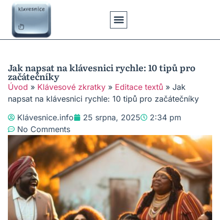
Klávesové Zkratky
Psaní Textů
Řešení Problémů
Typy Klávesnic
Jak napsat na klávesnici rychle: 10 tipů pro
začátečníky
Úvod
»
Klávesové zkratky
»
Editace textů
»
Jak
napsat na klávesnici rychle: 10 tipů pro začátečníky
Klávesnice.info
25 srpna, 2025
2:34 pm
No Comments