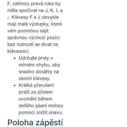
F, zatímco pravá ruka by
měla spočívat na J, K, L a
;. Klávesy F a J obvykle
mají malé výstupky, které
vám pomohou najít
správnou výchozí pozici
bez nutnosti se dívat na
klávesnici.
Udržujte prsty v
mírném ohybu, aby
snadno dosáhly na
okolní klávesy.
Krátká přerušení
prstů za účelem
uvolnění během
delšího psaní mohou
pomoci snížit únavu.
Poloha zápěstí