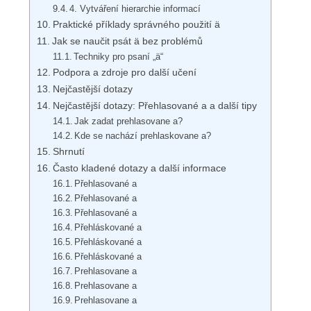
4. Vytváření hierarchie informací
Praktické příklady správného použití ä
Jak se naučit psát ä bez problémů
Techniky pro psaní „ä“
Podpora a zdroje pro další učení
Nejčastější dotazy
Nejčastější dotazy: Přehlasované a a další tipy
Jak zadat prehlasovane a?
Kde se nachází prehlaskovane a?
Shrnutí
Často kladené dotazy a další informace
Přehlasované a
Přehlasované a
Přehlasované a
Přehláskované a
Přehláskované a
Přehláskované a
Prehlasovane a
Prehlasovane a
Prehlasovane a