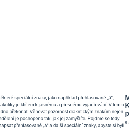
M
některé speciální znaky, jako například přehlasované „ä“,
K
iakritiky je klíčem k jasnému a přesnému vyjadřování. V tomto
adno překonat. Věnovat pozornost diakritickým znakům nejen
p
 sdělení je pochopeno tak, jak jej zamýšlíte. Pojďme se tedy
9
apsat přehlasované „ä“ a další speciální znaky, abyste si byli