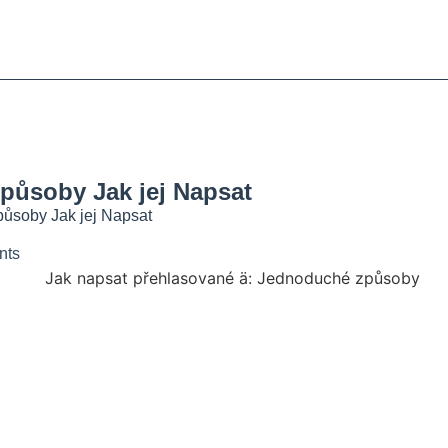
tky
blémů
esnic
působy Jak jej Napsat
působy Jak jej Napsat
nts