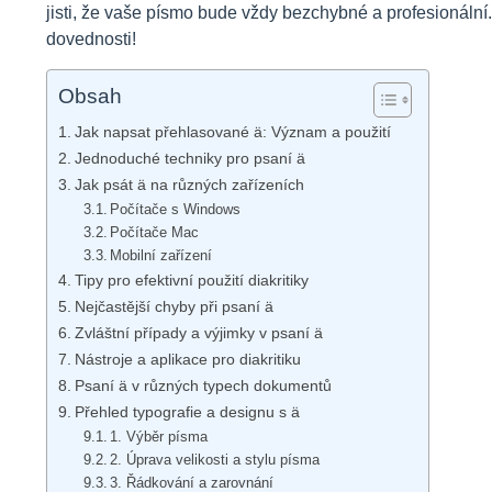
jisti, že vaše písmo bude vždy bezchybné a profesionální.
dovednosti!
Obsah
Jak napsat přehlasované ä: Význam a použití
Jednoduché techniky pro psaní ä
Jak psát ä na různých zařízeních
Počítače s Windows
Počítače Mac
Mobilní zařízení
Tipy pro efektivní použití diakritiky
Nejčastější chyby při psaní ä
Zvláštní případy a výjimky v psaní ä
Nástroje a aplikace pro diakritiku
Psaní ä v různých typech dokumentů
Přehled typografie a designu s ä
1. Výběr písma
2. Úprava velikosti a stylu písma
3. Řádkování a zarovnání