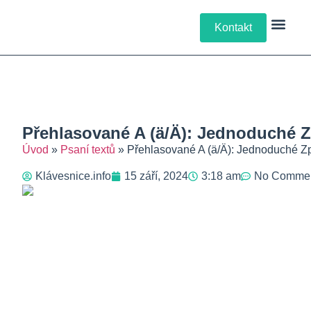
Kontakt
Klávesové Zkra
Psaní Textů
Řešení Pro
Typy Kláv
Přehlasované A (ä/Ä): Jednoduché Z
Úvod
»
Psaní textů
»
Přehlasované A (ä/Ä): Jednoduché Z
Klávesnice.info
15 září, 2024
3:18 am
No Comme