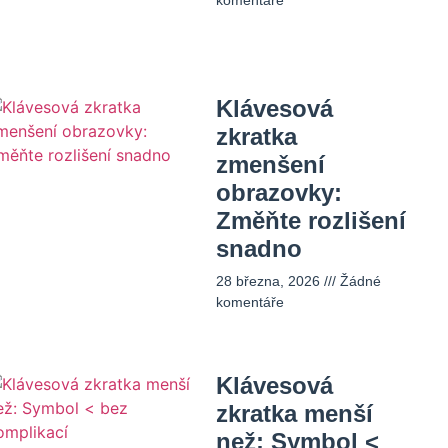
komentáře
Klávesová
zkratka
zmenšení
obrazovky:
Změňte rozlišení
snadno
28 března, 2026
Žádné
komentáře
Klávesová
zkratka menší
než: Symbol <