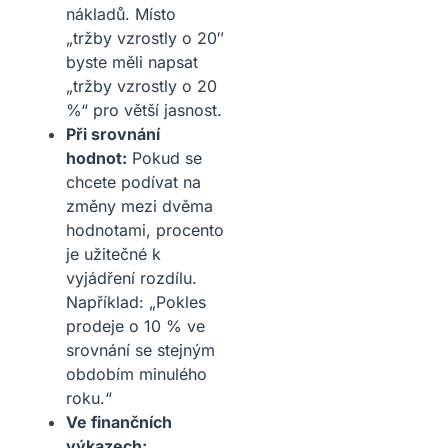
nákladů. Místo
„tržby vzrostly o 20″
byste měli napsat
„tržby vzrostly o 20
%“ pro větší jasnost.
Při srovnání
hodnot:
Pokud se
chcete podívat na
změny mezi dvěma
hodnotami, procento
je užitečné k
vyjádření rozdílu.
Například: „Pokles
prodeje o 10 % ve
srovnání se stejným
obdobím minulého
roku.“
Ve finančních
výkazech: