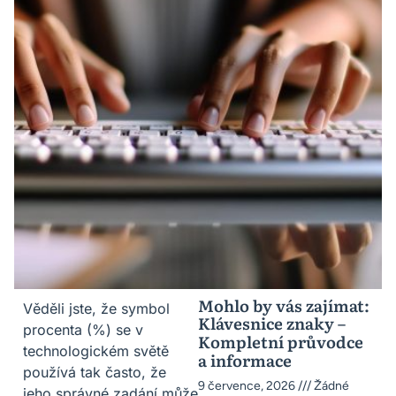
Mohlo by vás zajímat:
Věděli jste, že symbol
Klávesnice znaky –
procenta (%) se v
Kompletní průvodce
technologickém světě
a informace
používá tak často, že
9 července, 2026
Žádné
jeho správné zadání může