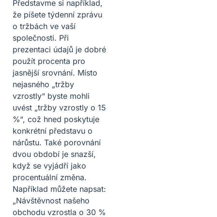
Představme si například,
že píšete týdenní zprávu
o tržbách ve vaší
společnosti. Při
prezentaci údajů je dobré
použít procenta pro
jasnější srovnání. Místo
nejasného „tržby
vzrostly“ byste mohli
uvést „tržby vzrostly o 15
%“, což hned poskytuje
konkrétní představu o
nárůstu. Také porovnání
dvou období je snazší,
když se vyjádří jako
procentuální změna.
Například můžete napsat:
„Návštěvnost našeho
obchodu vzrostla o 30 %