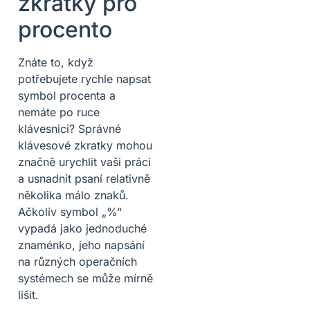
zkratky pro
procento
Znáte to, když
potřebujete rychle napsat
symbol procenta a
nemáte po ruce
klávesnici? Správné
klávesové zkratky mohou
značně urychlit vaši práci
a usnadnit psaní relativně
několika málo znaků.
Ačkoliv symbol „%“
vypadá jako jednoduché
znaménko, jeho napsání
na různých operačních
systémech se může mírně
lišit.