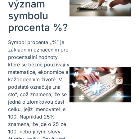
význam
symbolu
procenta %?
Symbol procenta „%“ je
základním označením pro
procentuální hodnoty,
které se běžně používají v
matematice, ekonomice a
každodenním životě. V
podstatě označuje „na
sto“, což znamená, že se
jedná o zlomkovou část
celku, jejíž jmenovatel je
100. Například 25%
znamená, že jde o 25 ze
100, nebo jinými slovy
čtvrtinu celku. Používání