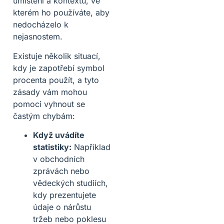
umístění a kontextu, ve
kterém ho používáte, aby
nedocházelo k
nejasnostem.
Existuje několik situací,
kdy je zapotřebí symbol
procenta použít, a tyto
zásady vám mohou
pomoci vyhnout se
častým chybám:
Když uvádíte
statistiky:
Například
v obchodních
zprávách nebo
vědeckých studiích,
kdy prezentujete
údaje o nárůstu
tržeb nebo poklesu