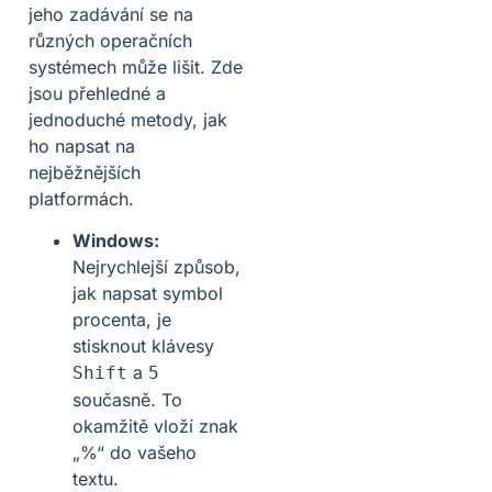
jeho zadávání se na
různých operačních
systémech může lišit. Zde
jsou přehledné a
jednoduché metody, jak
ho napsat na
nejběžnějších
platformách.
Windows:
Nejrychlejší způsob,
jak napsat symbol
procenta, je
stisknout klávesy
a
Shift
5
současně. To
okamžitě vloží znak
„%“ do vašeho
textu.