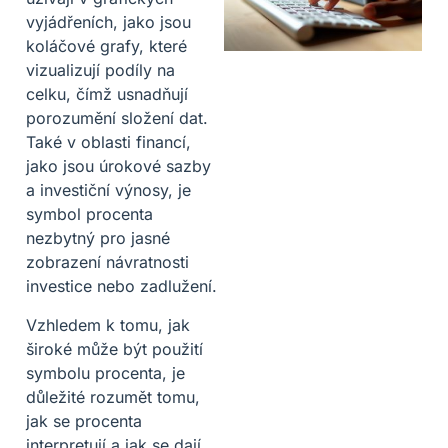
vyjádřeních, jako jsou
koláčové grafy, které
vizualizují podíly na
celku, čímž usnadňují
porozumění složení dat.
Také v oblasti financí,
jako jsou úrokové sazby
a investiční výnosy, je
symbol procenta
nezbytný pro jasné
zobrazení návratnosti
investice nebo zadlužení.
Vzhledem k tomu, jak
široké může být použití
symbolu procenta, je
důležité rozumět tomu,
jak se procenta
interpretují a jak se dají