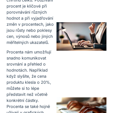
procent je klíčové při
porovnávání různých
hodnot a při vyjadřování
změn v procentech, jako
jsou růsty nebo poklesy
cen, výnosů nebo jiných
měřitelných ukazatelů.
Procenta nám umožňují
snadno komunikovat
srovnání a přehled o
hodnotách. Například
když slyšíte, že cena
produktu klesla o 20%,
můžete si to lépe
představit než včetně
konkrétní částky.
Procenta se také hojně
užívají v grafických