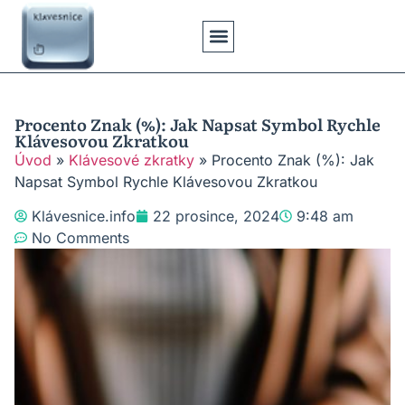
Klávesové Zkratky
Psaní Textů
Řešení Problémů
Typy Klávesnic
Procento Znak (%): Jak Napsat Symbol Rychle
Klávesovou Zkratkou
Úvod
»
Klávesové zkratky
»
Procento Znak (%): Jak
Napsat Symbol Rychle Klávesovou Zkratkou
Klávesnice.info
22 prosince, 2024
9:48 am
No Comments