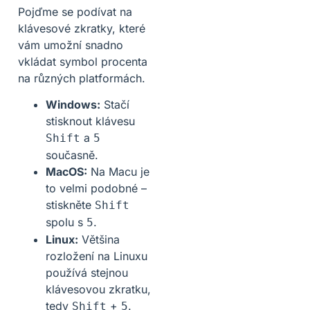
Pojďme se podívat na
klávesové zkratky, které
vám umožní snadno
vkládat symbol procenta
na různých platformách.
Windows:
Stačí
stisknout klávesu
a
Shift
5
současně.
MacOS:
Na Macu je
to velmi podobné –
stiskněte
Shift
spolu s
.
5
Linux:
Většina
rozložení na Linuxu
používá stejnou
klávesovou zkratku,
tedy
+
.
Shift
5