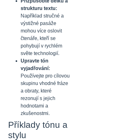
Přizpůsobte délku a
strukturu textu:
Například stručné a
výstižné pasáže
mohou více oslovit
čtenáře, kteří se
pohybují v rychlém
světe technologií.
Upravte tón
vyjadřování:
Používejte pro cílovou
skupinu vhodné fráze
a obraty, které
rezonují s jejich
hodnotami a
zkušenostmi.
Příklady tónu a
stylu