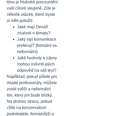
tónu je hluboké porozumění
vaší cílové skupině. Zde je
několik otázek, které byste
si měli položit:
Jaké mají čtenáři
znalosti o tématu?
Jaký styl komunikace
preferují? (formální vs.
neformální)
Jaké hodnoty a zájmy
mohou ovlivnit jejich
odpověď na váš text?
Například, pokud píšete pro
mladé profesionály, můžete
zvolit svěží a neformální
tón, který jim bude blízký.
Na druhou stranu, pokud
cílíte na konzervativní
podnikatele, formálnější a