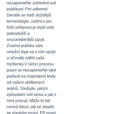
nezapomeňte zohlednit své
publikum. Pro odborné
čtenáře se hodí složitější
terminologie, zatímco pro
širší veřejnost je lepší volit
jednodušší a
srozumitelnější jazyk.
Znalost publika vám
umožní lépe se s ním spojit
a účinněji sdělit vaše
myšlenky.V rámci procesu
psaní se nezapomeňte také
podívat na inspirativní texty
od vašich oblíbených
autorů. Sledujte, jakým
způsobem volí slova a jak s
nimi pracují. Může to být
cenná lekce, jak se zlepšit
ve vlastním psaní. Při psaní