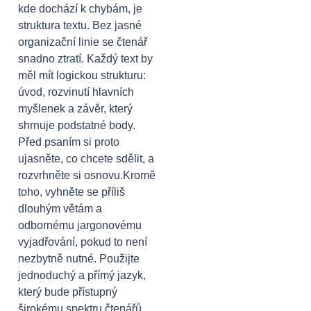
kde dochází k chybám, je
struktura textu. Bez jasné
organizační linie se čtenář
snadno ztratí. Každý text by
měl mít logickou strukturu:
úvod, rozvinutí hlavních
myšlenek a závěr, který
shrnuje podstatné body.
Před psaním si proto
ujasněte, co chcete sdělit, a
rozvrhněte si osnovu.Kromě
toho, vyhněte se příliš
dlouhým větám a
odbornému jargonovému
vyjadřování, pokud to není
nezbytně nutné. Použijte
jednoduchý a přímý jazyk,
který bude přístupný
širokému spektru čtenářů.