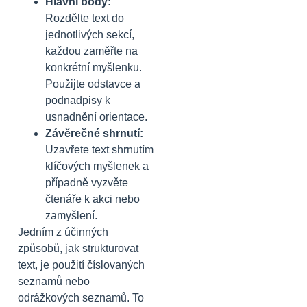
Hlavní body:
Rozdělte text do
jednotlivých sekcí,
každou zaměřte na
konkrétní myšlenku.
Použijte odstavce a
podnadpisy k
usnadnění orientace.
Závěrečné shrnutí:
Uzavřete text shrnutím
klíčových myšlenek a
případně vyzvěte
čtenáře k akci nebo
zamyšlení.
Jedním z účinných
způsobů, jak strukturovat
text, je použití číslovaných
seznamů nebo
odrážkových seznamů. To