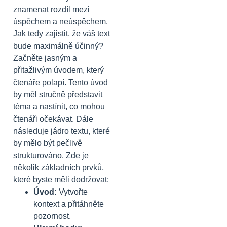
znamenat rozdíl mezi
úspěchem a neúspěchem.
Jak tedy zajistit, že váš text
bude maximálně účinný?
Začněte jasným a
přitažlivým úvodem, který
čtenáře polapí. Tento úvod
by měl stručně představit
téma a nastínit, co mohou
čtenáři očekávat. Dále
následuje jádro textu, které
by mělo být pečlivě
strukturováno. Zde je
několik základních prvků,
které byste měli dodržovat:
Úvod:
Vytvořte
kontext a přitáhněte
pozornost.