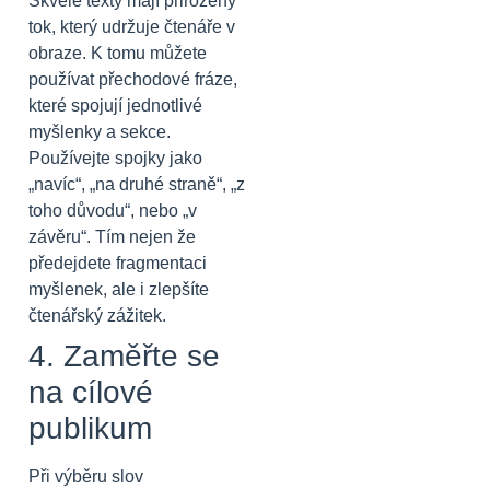
Skvělé texty mají přirozený
tok, který udržuje čtenáře v
obraze. K tomu můžete
používat přechodové fráze,
které spojují jednotlivé
myšlenky a sekce.
Používejte spojky jako
„navíc“, „na druhé straně“, „z
toho důvodu“, nebo „v
závěru“. Tím nejen že
předejdete fragmentaci
myšlenek, ale i zlepšíte
čtenářský zážitek.
4. Zaměřte se
na cílové
publikum
Při výběru slov