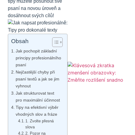
tipy můžete posunout své
psaní na novou úroveň a
dosáhnout svých cílů!
Obsah
Jak pochopit základní
principy profesionálního
psaní
Nejčastější chyby při
psaní textů a jak se jim
vyhnout
Jak strukturovat text
pro maximální účinnost
Tipy na efektivní výběr
vhodných slov a fráze
1. Zvolte přesná
slova
2. Pozor na