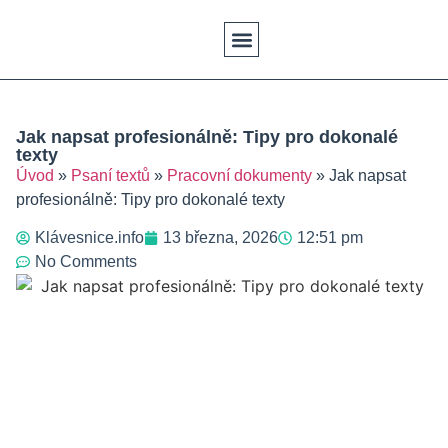
Klávesové Zkratky
Psaní Textů
Řešení Problémů
Typy Klávesnic
Jak napsat profesionálně: Tipy pro dokonalé
texty
Úvod
»
Psaní textů
»
Pracovní dokumenty
»
Jak napsat
profesionálně: Tipy pro dokonalé texty
Klávesnice.info
13 března, 2026
12:51 pm
No Comments