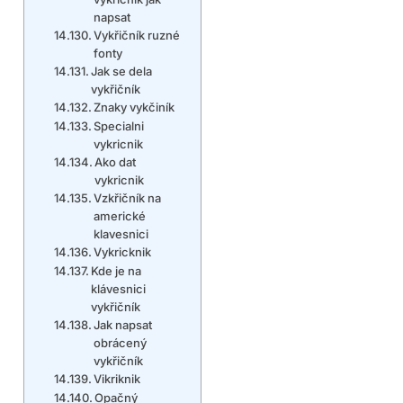
napsat
Vykřičník ruzné
fonty
Jak se dela
vykřičník
Znaky vykčiník
Specialni
vykricnik
Ako dat
vykricnik
Vzkřičník na
americké
klavesnici
Vykricknik
Kde je na
klávesnici
vykřičník
Jak napsat
obrácený
vykřičník
Vikriknik
Opačný