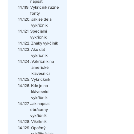
napsat
Vykřičník ruzné
fonty
Jak se dela
vykřičník
Specialni
vykricnik
Znaky vykčiník
Ako dat
vykricnik
Vzkřičník na
americké
klavesnici
Vykricknik
Kde je na
klávesnici
vykřičník
Jak napsat
obrácený
vykřičník
Vikriknik
Opačný
vykřičník jak