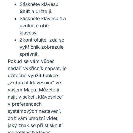
Stiskněte klávesu
Shift
a držte ji.
Stiskněte klávesu
1
a
uvolněte obě
klávesy.
Zkontrolujte, zda se
vykřičník zobrazuje
správně.
Pokud se vám vůbec
nedaří vykřičník napsat, je
užitečné využít funkce
„Zobrazit klávesnici“ ve
vašem Macu. Můžete ji
najít v sekci „Klávesnice“
v preferencech
systémových nastavení,
což vám umožní vidět,
jaký znak se při stisknutí
jednotlivých kláves