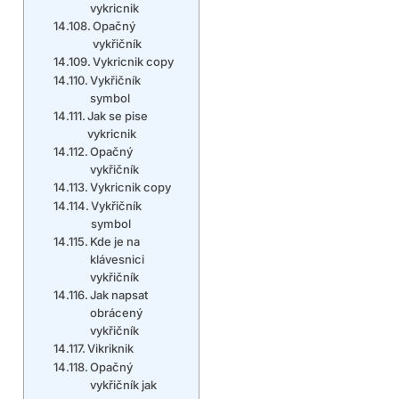
vykricnik
Opačný
vykřičník
Vykricnik copy
Vykřičník
symbol
Jak se pise
vykricnik
Opačný
vykřičník
Vykricnik copy
Vykřičník
symbol
Kde je na
klávesnici
vykřičník
Jak napsat
obrácený
vykřičník
Vikriknik
Opačný
vykřičník jak