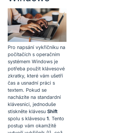
Pro napsání vykřičníku na
počítačích s operačním
systémem Windows je
potřeba použít klávesové
zkratky, které vám ušetří
čas a usnadní práci s
textem. Pokud se
nacházíte na standardní
klávesnici, jednoduše
stiskněte klávesu
Shift
spolu s klávesou
1
. Tento
postup vám okamžitě
vytvoří vykřičník (!), což