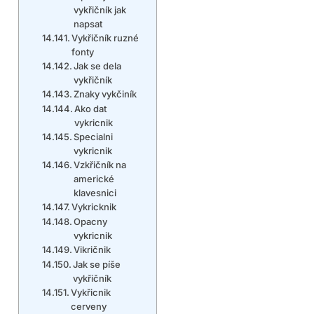
vykřičník jak
napsat
Vykřičník ruzné
fonty
Jak se dela
vykřičník
Znaky vykčiník
Ako dat
vykricnik
Specialni
vykricnik
Vzkřičník na
americké
klavesnici
Vykricknik
Opacny
vykricnik
Vikričnik
Jak se píše
vykřičník
Vykřicnik
cerveny