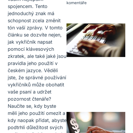
komentáře
spojencem. Tento
jednoduchý znak má
schopnost zcela změnit
tón vaší zprávy. V tomto
článku se dozvíte nejen,
jak vykřičník napsat
pomocí klávesových
zkratek, ale také jaké jsou
pravidla jeho použití v
českém jazyce. Věděli
jste, že správné používání
vykřičníků může obohatit
vaše psaní a udržet
pozornost čtenáře?
Naučíte se, kdy byste
měli jeho použití omezit a
kdy naopak přidat, abyste
podtrhli důležitost svých