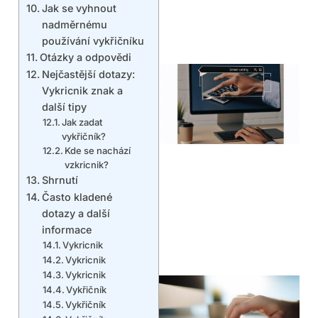
Jak se vyhnout
nadměrnému
používání vykřičníku
Otázky a odpovědi
Nejčastější dotazy:
Vykricnik znak a
další tipy
Jak zadat
vykřičník?
Kde se nachází
vzkricnik?
Shrnutí
Často kladené
dotazy a další
informace
Vykricnik
Vykricnik
Vykricnik
Vykřičník
Vykřičník