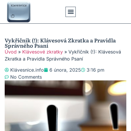
Klávesové Zkratky
Psaní Textů
Řešení Problémů
Typy Klávesnic
Vykřičník (!): Klávesová Zkratka a Pravidla
Správného Psaní
Úvod
»
Klávesové zkratky
»
Vykřičník (!): Klávesová
Zkratka a Pravidla Správného Psaní
Klávesnice.info
6 února, 2025
3:16 pm
No Comments