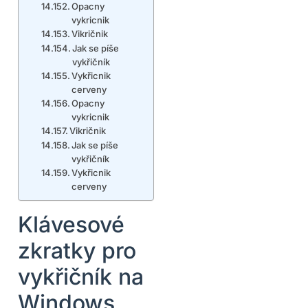
Opacny
vykricnik
Vikričnik
Jak se píše
vykřičník
Vykřicnik
cerveny
Opacny
vykricnik
Vikričnik
Jak se píše
vykřičník
Vykřicnik
cerveny
Klávesové
zkratky pro
vykřičník na
Windows