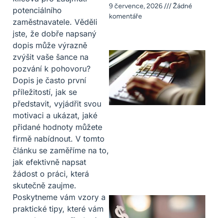
9 července, 2026
Žádné
potenciálního
komentáře
zaměstnavatele. Věděli
jste, že dobře napsaný
dopis může výrazně
zvýšit vaše šance na
pozvání k pohovoru?
Dopis je často první
příležitostí, jak se
představit, vyjádřit svou
motivaci a ukázat, jaké
přidané hodnoty můžete
firmě nabídnout. V tomto
článku se zaměříme na to,
jak efektivně napsat
žádost o práci, která
skutečně zaujme.
Poskytneme vám vzory a
praktické tipy, které vám