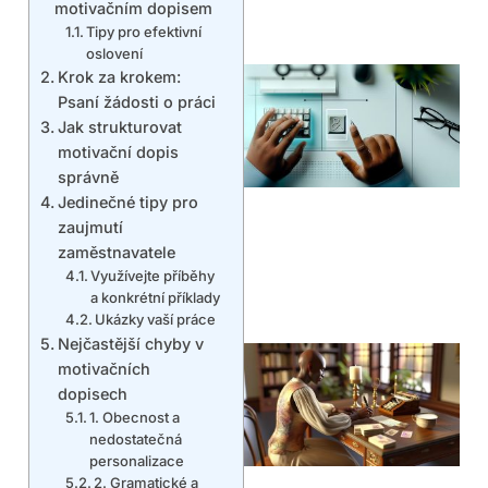
motivačním dopisem
Tipy pro efektivní
oslovení
Krok za krokem:
Psaní žádosti o práci
Jak strukturovat
motivační dopis
správně
Jedinečné tipy pro
zaujmutí
zaměstnavatele
Využívejte příběhy
a konkrétní příklady
Ukázky vaší práce
Nejčastější chyby v
motivačních
dopisech
1. Obecnost a
nedostatečná
personalizace
2. Gramatické a