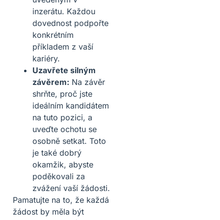
inzerátu. Každou
dovednost podpořte
konkrétním
příkladem z vaší
kariéry.
Uzavřete silným
závěrem:
Na závěr
shrňte, proč jste
ideálním kandidátem
na tuto pozici, a
uveďte ochotu se
osobně setkat. Toto
je také dobrý
okamžik, abyste
poděkovali za
zvážení vaší žádosti.
Pamatujte na to, že každá
žádost by měla být