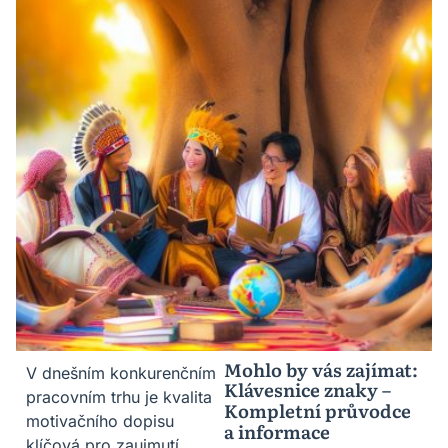
Mohlo by vás zajímat:
V dnešním konkurenčním
Klávesnice znaky –
pracovním trhu je kvalita
Kompletní průvodce
motivačního dopisu
a informace
klíčová pro zaujmutí