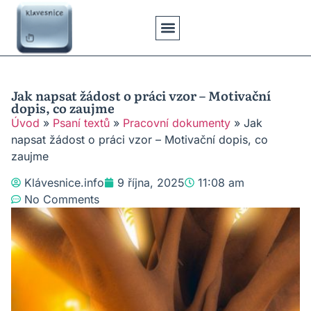
Klávesové Zkratky
Psaní Textů
Řešení Problémů
Typy Klávesnic
Jak napsat žádost o práci vzor – Motivační
dopis, co zaujme
Úvod
»
Psaní textů
»
Pracovní dokumenty
»
Jak
napsat žádost o práci vzor – Motivační dopis, co
zaujme
Klávesnice.info
9 října, 2025
11:08 am
No Comments