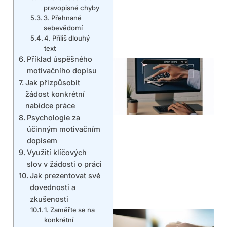
pravopisné chyby
3. Přehnané
sebevědomí
4. Příliš dlouhý
text
Příklad úspěšného
motivačního dopisu
Jak přizpůsobit
žádost konkrétní
nabídce práce
Psychologie za
účinným motivačním
dopisem
Využití klíčových
slov v žádosti o práci
Jak prezentovat své
dovednosti a
zkušenosti
1. Zaměřte se na
konkrétní