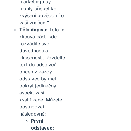
marketingu by
mohly přispět ke
zvýšení povědomí o
vaší značce.“
Tělo dopisu:
Toto je
klíčová část, kde
rozvádíte své
dovednosti a
zkušenosti. Rozdělte
text do odstavců,
přičemž každý
odstavec by měl
pokrýt jedinečný
aspekt vaší
kvalifikace. Můžete
postupovat
následovně:
První
odstavec: