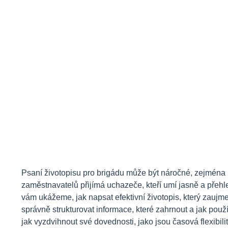
Psaní životopisu pro brigádu může být náročné, zejména p
zaměstnavatelů přijímá uchazeče, kteří umí jasně a přehl
vám ukážeme, jak napsat efektivní životopis, který zaujme
správně strukturovat informace, které zahrnout a jak použít
jak vyzdvihnout své dovednosti, jako jsou časová flexibili