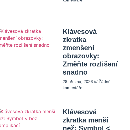
komentáře
Klávesová
zkratka
zmenšení
obrazovky:
Změňte rozlišení
snadno
28 března, 2026
Žádné
komentáře
Klávesová
zkratka menší
než: Symbol <