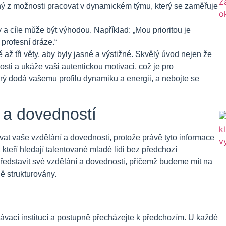
ený z možnosti pracovat v dynamickém týmu, který se zaměřuje
 a cíle může být výhodou. Například: „Mou prioritou je
profesní dráze.“
 až tři věty, aby byly jasné a výstižné. Skvělý úvod nejen že
osti a ukáže vaši autentickou motivaci, což je pro
erý dodá vašemu profilu dynamiku a energii, a nebojte se
í a dovedností
ovat vaše vzdělání a dovednosti, protože právě tyto informace
kteří hledají talentované mladé lidi bez předchozí
 představit své vzdělání a dovednosti, přičemž budeme mít na
ě strukturovány.
ávací institucí a postupně přecházejte k předchozím. U každé