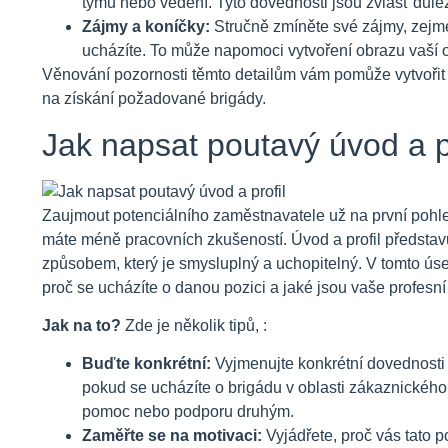
týmu nebo vedení. Tyto dovednosti jsou zvlášť důlež
Zájmy a koníčky:
Stručně zmíněte své zájmy, zejmén
ucházíte. To může napomoci vytvoření obrazu vaší 
Věnování pozornosti těmto detailům vám pomůže vytvořit 
na získání požadované brigády.
Jak napsat poutavý úvod a pr
Zaujmout potenciálního zaměstnavatele už na první pohle
máte méně pracovních zkušeností. Úvod a profil představuj
způsobem, který je smysluplný a uchopitelný. V tomto úsek
proč se ucházíte o danou pozici a jaké jsou vaše profesní 
Jak na to?
Zde je několik tipů, :
Buďte konkrétní:
Vyjmenujte konkrétní dovednosti n
pokud se ucházíte o brigádu v oblasti zákaznického 
pomoc nebo podporu druhým.
Zaměřte se na motivaci:
Vyjádřete, proč vás tato p