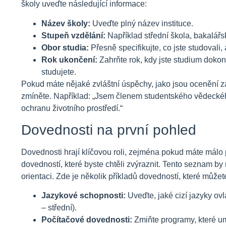
školy uveďte následující informace:
Název školy:
Uveďte plný název instituce.
Stupeň vzdělání:
Například střední škola, bakalářs
Obor studia:
Přesně specifikujte, co jste studovali
Rok ukončení:
Zahrňte rok, kdy jste studium doko
studujete.
Pokud máte nějaké zvláštní úspěchy, jako jsou ocenění za
zmíněte. Například: „Jsem členem studentského vědeckéh
ochranu životního prostředí.“
Dovednosti na první pohled
Dovednosti hrají klíčovou roli, zejména pokud máte málo
dovedností, které byste chtěli zvýraznit. Tento seznam by 
orientaci. Zde je několik příkladů dovedností, které můžet
Jazykové schopnosti:
Uveďte, jaké cizí jazyky ovl
– střední).
Počítačové dovednosti:
Zmiňte programy, které umí