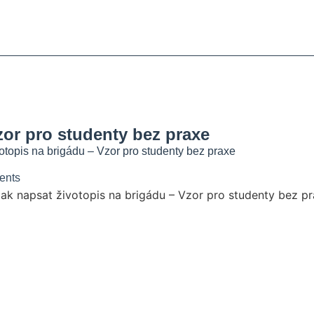
tky
blémů
esnic
zor pro studenty bez praxe
otopis na brigádu – Vzor pro studenty bez praxe
ents