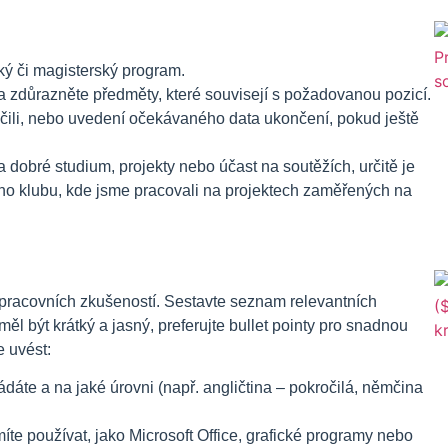
ký či magisterský program.
, a zdůrazněte předměty, které souvisejí s požadovanou pozicí.
nčili, nebo uvedení očekávaného data ukončení, pokud ještě
 dobré studium, projekty nebo účast na soutěžích, určitě je
o klubu, kde jsme pracovali na projektech zaměřených na
 pracovních zkušeností. Sestavte seznam relevantních
měl být krátký a jasný, preferujte bullet pointy pro snadnou
e uvést:
ádáte a na jaké úrovni (např. angličtina – pokročilá, němčina
te používat, jako Microsoft Office, grafické programy nebo