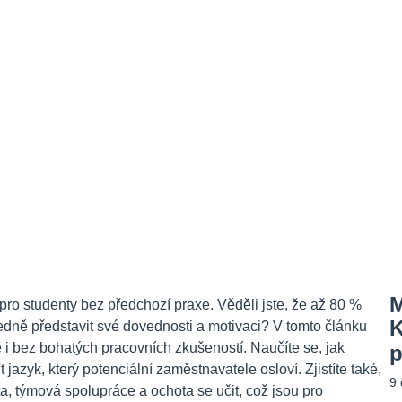
M
ro studenty bez předchozí praxe. Věděli jste, že až 80 %
K
edně představit své dovednosti a motivaci? V tomto článku
 i bez bohatých pracovních zkušeností. Naučíte se, jak
p
 jazyk, který potenciální zaměstnavatele osloví. Zjistíte také,
9
ta, týmová spolupráce a ochota se učit, což jsou pro