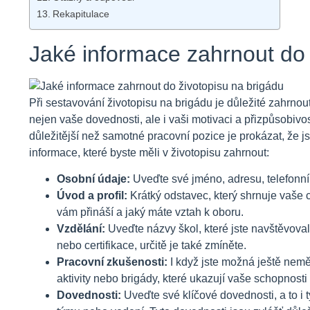
Rekapitulace
Jaké informace zahrnout do 
Při sestavování životopisu na brigádu je důležité zahrno
nejen vaše dovednosti, ale i vaši motivaci a přizpůsobivo
důležitější než samotné pracovní pozice je prokázat, že jst
informace, které byste měli v životopisu zahrnout:
Osobní údaje:
Uveďte své jméno, adresu, telefonní č
Úvod a profil:
Krátký odstavec, který shrnuje vaše cí
vám přináší a jaký máte vztah k oboru.
Vzdělání:
Uveďte názvy škol, které jste navštěvova
nebo certifikace, určitě je také zmíněte.
Pracovní zkušenosti:
I když jste možná ještě neměl
aktivity nebo brigády, které ukazují vaše schopnosti a
Dovednosti:
Uveďte své klíčové dovednosti, a to i 