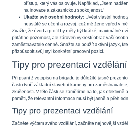
přístup, který vás oslovuje. Například, „Jsem nadš
na inovace a zákaznickou spokojenost.“
Ukažte své osobní hodnoty:
Uvést vlastní hodnoty
neustálé se učení a rozvoj, což mě žene vpřed v mé 
Zvažte, že úvod a profil by měly být krátké, maximálně dvě
přitáhne pozornost, ale zároveň vykreslí obraz vaší osobn
zaměstnavatele cenné. Snažte se použít aktivní jazyk, kt
přizpůsobit svůj styl konkrétní pracovní pozici.
Tipy pro prezentaci vzdělán
Při psaní životopisu na brigádu je důležité jasně prezent
často tvoří základní stavební kameny pro zaměstnavatele, 
zkušenosti. V této části se zaměříme na to, jak efektivně
paměti, že relevantní informace musí být jasně a přehledn
Tipy pro prezentaci vzdělání
Začněte výčtem svého vzdělání, začněte nejnovější vzděl