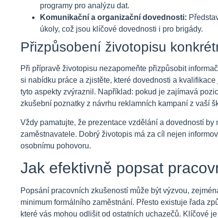
programy pro analýzu dat.
Komunikační a organizační dovednosti:
Představ
úkoly, což jsou klíčové dovednosti i pro brigády.
Přizpůsobení životopisu konkrétn
Při přípravě životopisu nezapomeňte přizpůsobit informač
si nabídku práce a zjistěte, které dovednosti a kvalifikac
tyto aspekty zvýraznil. Například: pokud je zajímavá poz
zkušební poznatky z návrhu reklamních kampaní z vaší ško
Vždy pamatujte, že prezentace vzdělání a dovedností by 
zaměstnavatele. Dobrý životopis má za cíl nejen informo
osobnímu pohovoru.
Jak efektivně popsat pracov
Popsání pracovních zkušeností může být výzvou, zejména
minimum formálního zaměstnání. Přesto existuje řada způs
které vás mohou odlišit od ostatních uchazečů. Klíčové je