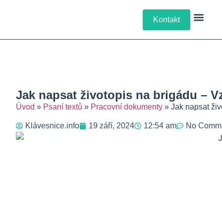
Kontakt
Klávesové Zkra
Psaní Textů
Řešení Pro
Typy Kláv
Jak napsat životopis na brigádu – V
Úvod
»
Psaní textů
»
Pracovní dokumenty
»
Jak napsat živ
Klávesnice.info
19 září, 2024
12:54 am
No Comm