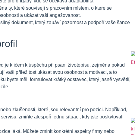
ité pro brigády, kde se očekává adaptabilita.
a ty, které souvisejí s pracovním místem, o které se
osobnosti a ukázat vaši angažovanost.
silný dokument, který zauáví pozornost a podpoří vaše šance
ofil
d je klíčem k úspěchu při psaní životopisu, zejména pokud
í vaši příležitost ukázat svou osobnost a motivaci, a to
u byste měli formulovat krátký odstavec, který jasně vysvětlí,
cíle.
ebo zkušenosti, které jsou relevantní pro pozici. Například,
servisu, zmiňte alespoň jednu situaci, kdy jste poskytovali
ozice láká. Můžete zmínit konkrétní aspekty firmy nebo