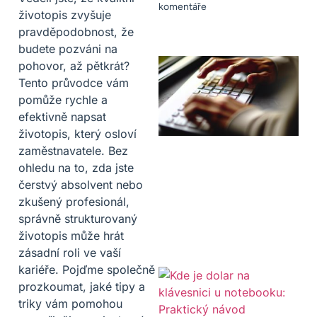
komentáře
životopis zvyšuje
pravděpodobnost, že
budete pozváni na
pohovor, až pětkrát?
Tento průvodce vám
pomůže rychle a
efektivně napsat
životopis, který osloví
zaměstnavatele. Bez
ohledu na to, zda jste
čerstvý absolvent nebo
zkušený profesionál,
správně strukturovaný
životopis může hrát
zásadní roli ve vaší
kariéře. Pojďme společně
prozkoumat, jaké tipy a
triky vám pomohou