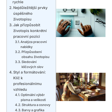
rychle
Nejdůležitější prvky
úspěšného
životopisu
Jak přizpůsobit
životopis konkrétní
pracovní pozici
Analýza pracovní
nabídky
Přizpůsobení
obsahu životopisu
Sledování
klíčových slov
Styl a formátování:
Klíč k
profesionálnímu
vzhledu
Optimální výběr
písma a velikosti
Struktura a osnovy
Barvy a grafika