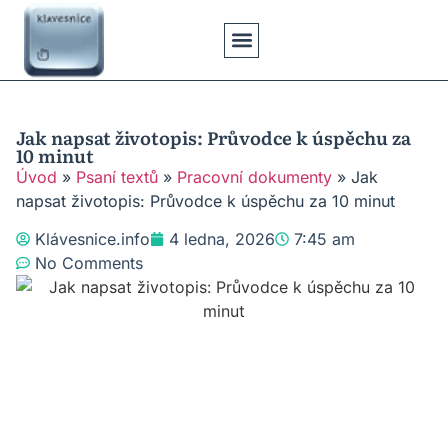
Klávesové Zkratky
Psaní Textů
Řešení Problémů
Typy Klávesnic
Jak napsat životopis: Průvodce k úspěchu za
10 minut
Úvod
»
Psaní textů
»
Pracovní dokumenty
»
Jak
napsat životopis: Průvodce k úspěchu za 10 minut
Klávesnice.info
4 ledna, 2026
7:45 am
No Comments