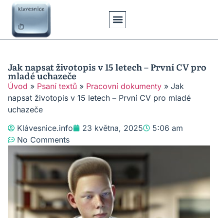
Klávesové Zkratky
Psaní Textů
Řešení Problémů
Typy Klávesnic
Jak napsat životopis v 15 letech – První CV pro
mladé uchazeče
Úvod
»
Psaní textů
»
Pracovní dokumenty
»
Jak
napsat životopis v 15 letech – První CV pro mladé
uchazeče
Klávesnice.info
23 května, 2025
5:06 am
No Comments