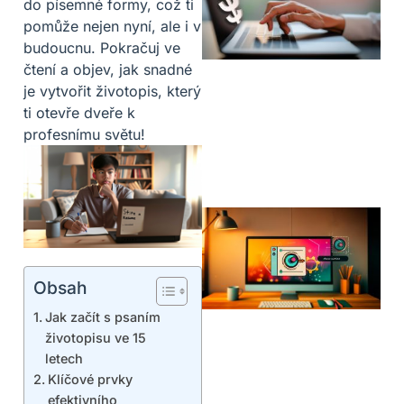
do písemné formy, což ti
pomůže nejen nyní, ale i v
budoucnu. Pokračuj ve
čtení a objev, jak snadné
je vytvořit životopis, který
ti otevře dveře k
profesnímu světu!
Obsah
Jak začít s psaním
životopisu ve 15
letech
Klíčové prvky
efektivního