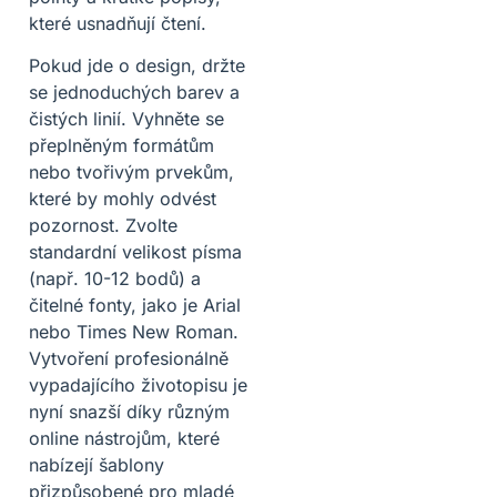
které usnadňují čtení.
Pokud jde o design, držte
se jednoduchých barev a
čistých linií. Vyhněte se
přeplněným formátům
nebo tvořivým prvekům,
které by mohly odvést
pozornost. Zvolte
standardní velikost písma
(např. 10-12 bodů) a
čitelné fonty, jako je Arial
nebo Times New Roman.
Vytvoření profesionálně
vypadajícího životopisu je
nyní snazší díky různým
online nástrojům, které
nabízejí šablony
přizpůsobené pro mladé