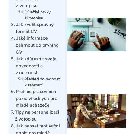
životopisu
Důležité prvky
životopisu
Jak zvolit správný
formát CV
Jaké informace
zahrnout do prvního
CV
Jak zdůraznit svoje
dovednosti a
zkušenosti
Přehled dovedností
k zahrnutí
Přehled pracovních
pozic vhodných pro
mladé uchazeče
Tipy na personalizaci
životopisu
Jak napsat motivační
dopis pro mladé