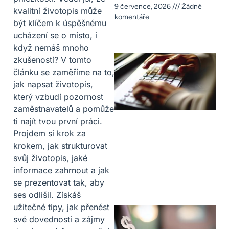
9 července, 2026
Žádné
kvalitní životopis může
komentáře
být klíčem k úspěšnému
ucházení se o místo, i
když nemáš mnoho
zkušeností? V tomto
článku se zaměříme na to,
jak napsat životopis,
který vzbudí pozornost
zaměstnavatelů a pomůže
ti najít tvou první práci.
Projdem si krok za
krokem, jak strukturovat
svůj životopis, jaké
informace zahrnout a jak
se prezentovat tak, aby
ses odlišil. Získáš
užitečné tipy, jak přenést
své dovednosti a zájmy