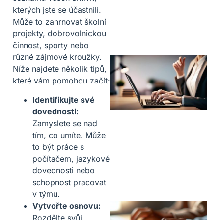
kterých jste se účastnili.
Může to zahrnovat školní
projekty, dobrovolnickou
činnost, sporty nebo
různé zájmové kroužky.
Níže najdete několik tipů,
které vám pomohou začít:
Identifikujte své
dovednosti:
Zamyslete se nad
tím, co umíte. Může
to být práce s
počítačem, jazykové
dovednosti nebo
schopnost pracovat
v týmu.
Vytvořte osnovu:
Rozdělte svůj