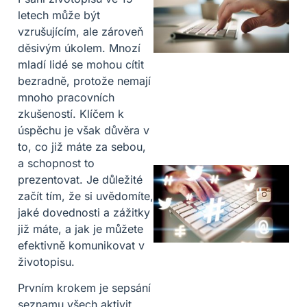
letech může být
vzrušujícím, ale zároveň
děsivým úkolem. Mnozí
mladí lidé se mohou cítit
bezradně, protože nemají
mnoho pracovních
zkušeností. Klíčem k
úspěchu je však důvěra v
to, co již máte za sebou,
a schopnost to
prezentovat. Je důležité
začít tím, že si uvědomíte,
jaké dovednosti a zážitky
již máte, a jak je můžete
efektivně komunikovat v
životopisu.
Prvním krokem je sepsání
seznamu všech aktivit,