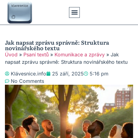
Klávesové Zkratky
Psaní Textů
Řešení Problémů
Typy Klávesnic
Jak napsat zprávu správně: Struktura
novinářského textu
Úvod
»
Psaní textů
»
Komunikace a zprávy
»
Jak
napsat zprávu správně: Struktura novinářského textu
Klávesnice.info
25 září, 2025
5:16 pm
No Comments