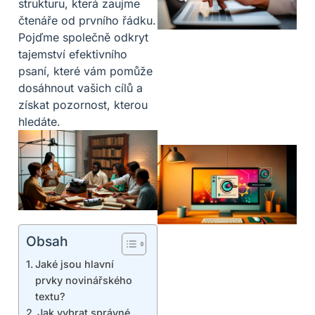
strukturu, která zaujme
čtenáře od prvního řádku.
Pojďme společně odkryt
tajemství efektivního
psaní, které vám pomůže
dosáhnout vašich cílů a
získat pozornost, kterou
hledáte.
Obsah
Jaké jsou hlavní
prvky novinářského
textu?
Jak vybrat správné