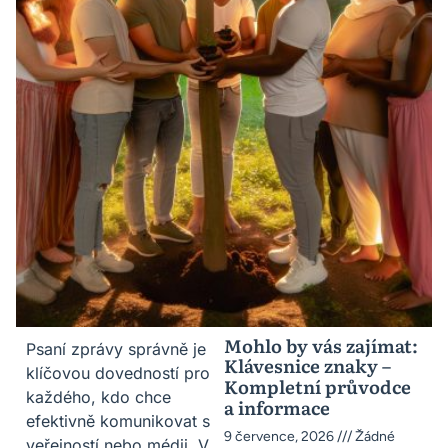
Mohlo by vás zajímat:
Psaní zprávy správně je
Klávesnice znaky –
klíčovou dovedností pro
Kompletní průvodce
každého, kdo chce
a informace
efektivně komunikovat s
9 července, 2026
Žádné
veřejností nebo médii. V