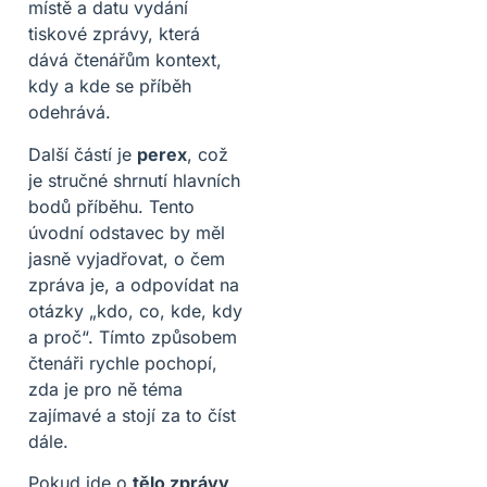
místě a datu vydání
tiskové zprávy, která
dává čtenářům kontext,
kdy a kde se příběh
odehrává.
Další částí je
perex
, což
je stručné shrnutí hlavních
bodů příběhu. Tento
úvodní odstavec by měl
jasně vyjadřovat, o čem
zpráva je, a odpovídat na
otázky „kdo, co, kde, kdy
a proč“. Tímto způsobem
čtenáři rychle pochopí,
zda je pro ně téma
zajímavé a stojí za to číst
dále.
Pokud jde o
tělo zprávy
,