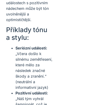
událostech s pozitivním
nádechem může být tón
uvolněnější a
optimističtější.
Příklady tónu
a stylu:
Seriózní události:
„Včera došlo k
silnému zemětřesení,
které mělo za
následek značné
škody a zranění.“
(neutrální a
informativní jazyk)
Pozitivní události:
„Náš tým vyhrál
šampionát, což je