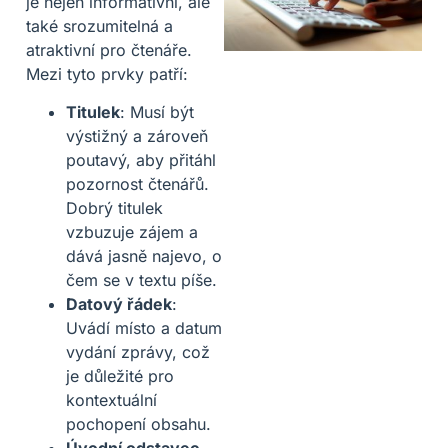
je nejen informativní, ale
také srozumitelná a
atraktivní pro čtenáře.
Mezi tyto prvky patří:
Titulek
: Musí být
výstižný a zároveň
poutavý, aby přitáhl
pozornost čtenářů.
Dobrý titulek
vzbuzuje zájem a
dává jasně najevo, o
čem se v textu píše.
Datový řádek
:
Uvádí místo a datum
vydání zprávy, což
je důležité pro
kontextuální
pochopení obsahu.