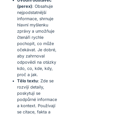
Úvodní odstavec
(perex)
: Obsahuje
nejpodstatnější
informace, shrnuje
hlavní myšlenku
zprávy a umožňuje
čtenáři rychle
pochopit, co může
očekávat. Je dobré,
aby zahrnoval
odpovědi na otázky
kdo, co, kde, kdy,
proč a jak.
Tělo textu
: Zde se
rozvíjí detaily,
poskytují se
podpůrné informace
a kontext. Používají
se citace, fakta a