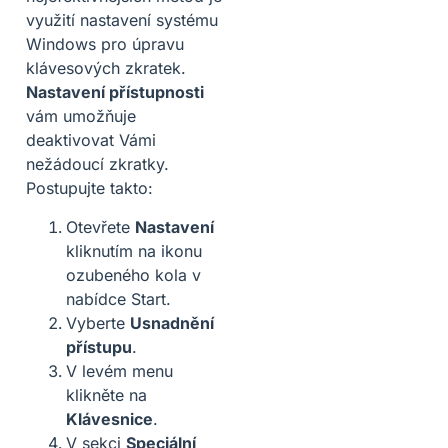
využití nastavení systému
Windows pro úpravu
klávesových zkratek.
Nastavení přístupnosti
vám umožňuje
deaktivovat Vámi
nežádoucí zkratky.
Postupujte takto:
Otevřete
Nastavení
kliknutím na ikonu
ozubeného kola v
nabídce Start.
Vyberte
Usnadnění
přístupu
.
V levém menu
klikněte na
Klávesnice
.
V sekci
Speciální