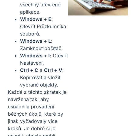
všechny otevřené
aplikace.
Windows + E
:
Otevřít Průzkumníka
souborů.
Windows + L
:
Zamknout počítač.
Windows + I
: Otevřít
Nastavení.
Ctrl + C
a
Ctrl + V
:
Kopírovat a vložit
vybrané objekty.
Každá z těchto zkratek je
navržena tak, aby
usnadnila provádění
běžných úkolů, které by
jinak vyžadovaly více
kroků. Je dobré si je
osvojit, abyste mohli