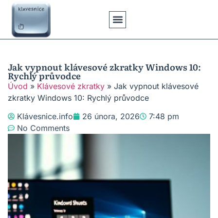
Klávesové Zkratky
Psaní Textů
Řešení Problémů
Typy Klávesnic
Jak vypnout klávesové zkratky Windows 10:
Rychlý průvodce
Úvod
»
Klávesové zkratky
»
Jak vypnout klávesové
zkratky Windows 10: Rychlý průvodce
Klávesnice.info
26 února, 2026
7:48 pm
No Comments