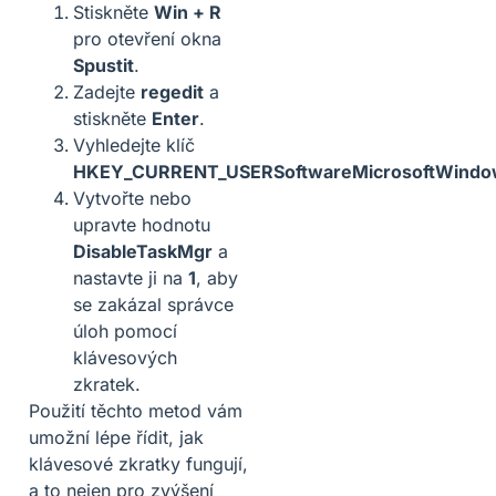
Stiskněte
Win + R
pro otevření okna
Spustit
.
Zadejte
regedit
a
stiskněte
Enter
.
Vyhledejte klíč
HKEY_CURRENT_USERSoftwareMicrosoftWindow
Vytvořte nebo
upravte hodnotu
DisableTaskMgr
a
nastavte ji na
1
, aby
se zakázal správce
úloh pomocí
klávesových
zkratek.
Použití těchto metod vám
umožní lépe řídit, jak
klávesové zkratky fungují,
a to nejen pro zvýšení