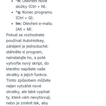
^n:
Otevření nové
složky (Ctrl + N).
^q:
Konec programu
(Ctrl + Q).
!m:
Otevření e-mailu
(Alt + M).
Pokud se rozhodnete
používat AutoHotkey,
zahájení je jednoduché:
stáhněte si program,
nainstalujte ho, a poté
vytvořte nový skript, do
kterého napíšete vaše
zkratky a jejich funkce.
Tímto způsobem můžete
nejen vytvářet nové
zkratky, ale také vypínat
ty, které vám nevyhovují,
nebo je změnit tak, aby