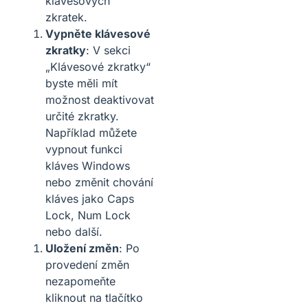
klávesových
zkratek.
Vypněte klávesové
zkratky
: V sekci
„Klávesové zkratky“
byste měli mít
možnost deaktivovat
určité zkratky.
Například můžete
vypnout funkci
kláves Windows
nebo změnit chování
kláves jako Caps
Lock, Num Lock
nebo další.
Uložení změn
: Po
provedení změn
nezapomeňte
kliknout na tlačítko