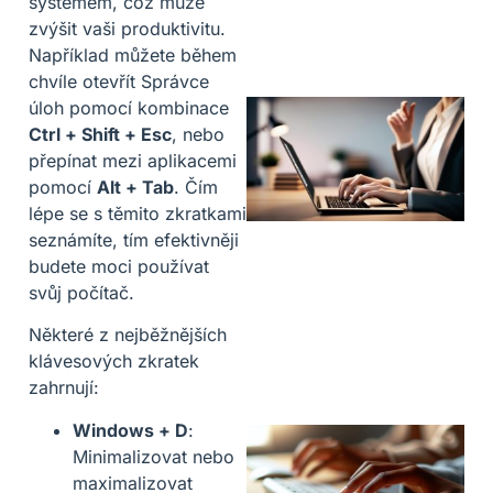
systémem, což může
zvýšit vaši produktivitu.
Například můžete během
chvíle otevřít Správce
úloh pomocí kombinace
Ctrl + Shift + Esc
, nebo
přepínat mezi aplikacemi
pomocí
Alt + Tab
. Čím
lépe se s těmito zkratkami
seznámíte, tím efektivněji
budete moci používat
svůj počítač.
Některé z nejběžnějších
klávesových zkratek
zahrnují:
Windows + D
:
Minimalizovat nebo
maximalizovat