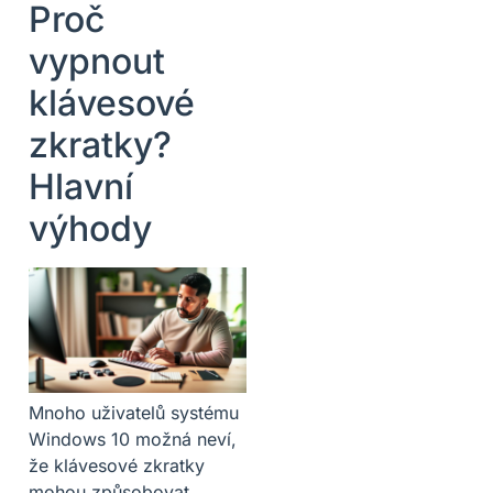
Proč
vypnout
klávesové
zkratky?
Hlavní
výhody
Mnoho uživatelů systému
Windows 10 možná neví,
že klávesové zkratky
mohou způsobovat