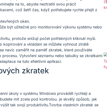
nejte na to, abyste neztratili svou práci!
acemi, což šetří čas, když potřebujete rychle přejít z
otevřených oken.
ůže být užitečné pro monitorování výkonu systému nebo
tivitu, protože snižují počet potřebných kliknutí myší.
 kopírování a vkládání se můžete vyhnout ztrátě
 se navíc zaměřit na paměť zkratek, které používáte
ího procesu. Vytvoření seznamu nebo tabulky se zkratkami
aptace na tuto efektivní aplikaci.
sových zkratek
denní úkoly v systému Windows provádět rychleji a
budete mít zcela pod kontrolou. je skvělý způsob, jak
ýšit tak svoji produktivitu.Tvorba vlastních zkratek se