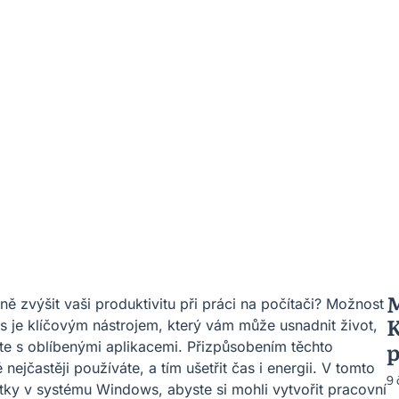
M
ě zvýšit vaši produktivitu při práci na počítači? Možnost
K
 je klíčovým nástrojem, který vám může usnadnit život,
p
íte s oblíbenými aplikacemi. Přizpůsobením těchto
nejčastěji používáte, a tím ušetřit čas i energii. V tomto
9
tky v systému Windows, abyste si mohli vytvořit pracovní