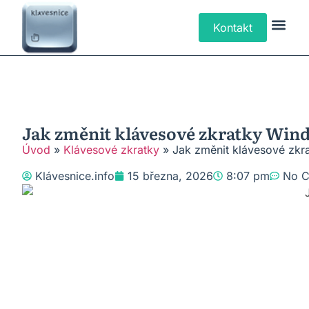
Kontakt
Klávesové Zk
Psaní Text
Řešení P
Typy Klá
Jak změnit klávesové zkratky Wind
Úvod
»
Klávesové zkratky
»
Jak změnit klávesové zkr
Klávesnice.info
15 března, 2026
8:07 pm
No 