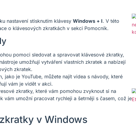
dku nastavení stisknutím klávesy
Windows + I
. V této
ace o klávesových zkratkách v sekci Pomocník.
ly
 mohou pomoci sledovat a spravovat klávesové zkratky,
ástroje umožňují vytváření vlastních zkratek a nabízejí
sových zkratek.
 jako je YouTube, můžete najít videa s návody, které
ují vám je vidět v akci.
ávesové zkratky, které vám pomohou zvyknout si na
k vám umožní pracovat rychleji a šetrněji s časem, což je
 zkratky v Windows