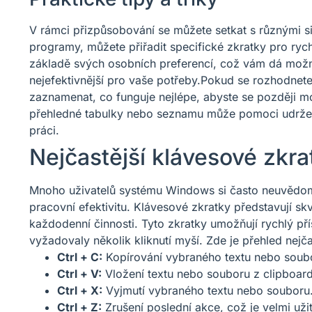
V rámci přizpůsobování se můžete setkat s různými s
programy, můžete přiřadit specifické zkratky pro rych
základě svých osobních preferencí, což vám dá možnos
nejefektivnější pro vaše potřeby.Pokud se rozhodnet
zaznamenat, co funguje nejlépe, abyste se později moh
přehledné tabulky nebo seznamu může pomoci udržet 
práci.
Nejčastější klávesové zkra
Mnoho uživatelů systému Windows si často neuvědomu
pracovní efektivitu. Klávesové zkratky představují sk
každodenní činnosti. Tyto zkratky umožňují rychlý př
vyžadovaly několik kliknutí myší. Zde je přehled nejča
Ctrl + C:
Kopírování vybraného textu nebo soub
Ctrl + V:
Vložení textu nebo souboru z clipboar
Ctrl + X:
Vyjmutí vybraného textu nebo souboru
Ctrl + Z:
Zrušení poslední akce, což je velmi uži