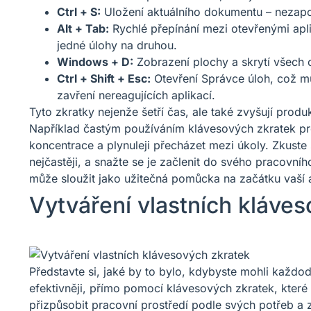
Ctrl + S:
Uložení aktuálního dokumentu – nezapomí
Alt + Tab:
Rychlé přepínání mezi otevřenými aplik
jedné úlohy na druhou.
Windows + D:
Zobrazení plochy a skrytí všech 
Ctrl + Shift + Esc:
Otevření Správce úloh, což m
zavření nereagujících aplikací.
Tyto zkratky nejenže šetří čas, ale také zvyšují produk
Například častým používáním klávesových zkratek pro
koncentrace a plynuleji přecházet mezi úkoly. Zkuste
nejčastěji, a snažte se je začlenit do svého pracovn
může sloužit jako užitečná pomůcka na začátku vaší ad
Vytváření vlastních kláve
Představte si, jaké by to bylo, kdybyste mohli každo
efektivněji, přímo pomocí klávesových zkratek, které 
přizpůsobit pracovní prostředí podle svých potřeb a zv