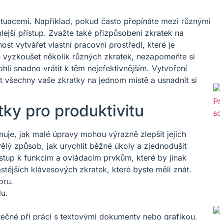
ituacemi. Například, pokud často přepínáte mezi různými
lejší přístup. Zvažte také přizpůsobení zkratek na
t vytvářet vlastní pracovní prostředí, které je
e vyzkoušet několik různých zkratek, nezapomeňte si
li snadno vrátit k těm nejefektivnějším. Vytvoření
všechny vaše zkratky na jednom místě a usnadnit si
tky pro produktivitu
je, jak malé úpravy mohou výrazně zlepšit jejich
vělý způsob, jak urychlit běžné úkoly a zjednodušit
ístup k funkcím a ovládacím prvkům, které by jinak
stějších klávesových zkratek, které byste měli znát.
oru.
du.
.
tečné při práci s textovými dokumenty nebo grafikou.