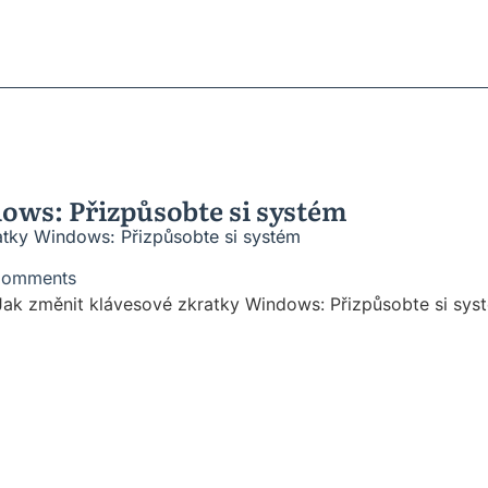
ratky
ů
roblémů
vesnic
ows: Přizpůsobte si systém
atky Windows: Přizpůsobte si systém
Comments