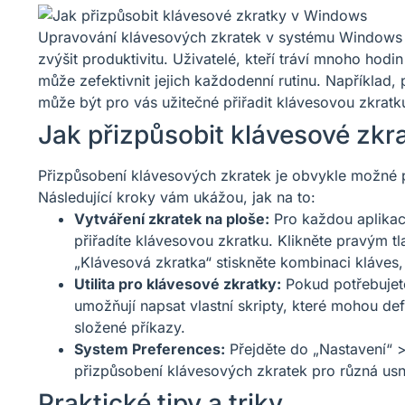
Upravování klávesových zkratek v systému Windows 
zvýšit produktivitu. Uživatelé, kteří tráví mnoho hodin
může zefektivnit jejich každodenní rutinu. Například,
může být pro vás užitečné přiřadit klávesovou zkratku
Jak přizpůsobit klávesové zkr
Přizpůsobení klávesových zkratek je obvykle možné 
Následující kroky vám ukážou, jak na to:
Vytváření zkratek na ploše:
Pro každou aplikaci
přiřadíte klávesovou zkratku. Klikněte pravým tla
„Klávesová zkratka“ stiskněte kombinaci kláves,
Utilita pro klávesové zkratky:
Pokud potřebujete
umožňují napsat vlastní skripty, které mohou d
složené příkazy.
System Preferences:
Přejděte do „Nastavení“ >
přizpůsobení klávesových zkratek pro různá usn
Praktické tipy a triky