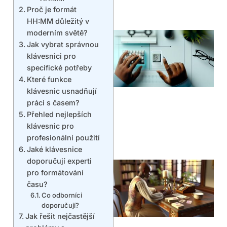
Proč je formát
HH:MM důležitý v
moderním světě?
Jak vybrat správnou
klávesnici pro
specifické potřeby
Které funkce
klávesnic usnadňují
práci s časem?
Přehled nejlepších
klávesnic pro
profesionální použití
Jaké klávesnice
doporučují experti
pro formátování
času?
Co odborníci
doporučují?
Jak řešit nejčastější