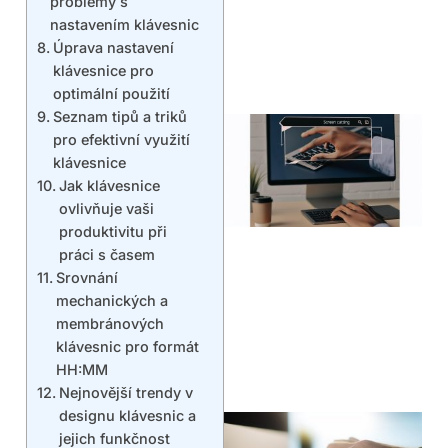
problémy s
nastavením klávesnic
Úprava nastavení
klávesnice pro
optimální použití
Seznam tipů a triků
pro efektivní využití
klávesnice
Jak klávesnice
ovlivňuje vaši
produktivitu při
práci s časem
Srovnání
mechanických a
membránových
klávesnic pro formát
HH:MM
Nejnovější trendy v
designu klávesnic a
jejich funkčnost