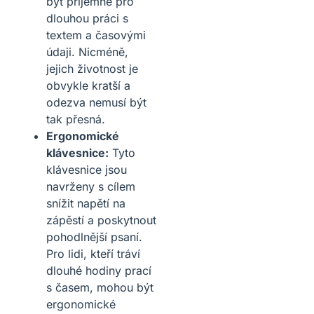
být příjemné pro
dlouhou práci s
textem a časovými
údaji. Nicméně,
jejich životnost je
obvykle kratší a
odezva nemusí být
tak přesná.
Ergonomické
klávesnice:
Tyto
klávesnice jsou
navrženy s cílem
snížit napětí na
zápěstí a poskytnout
pohodlnější psaní.
Pro lidi, kteří tráví
dlouhé hodiny prací
s časem, mohou být
ergonomické