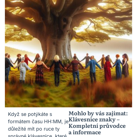
Mohlo by vás zajímat:
Když se potýkáte s
Klávesnice znaky –
formátem času HH:MM, je
Kompletní průvodce
důležité mít po ruce ty
a informace
správné klávesnice, které