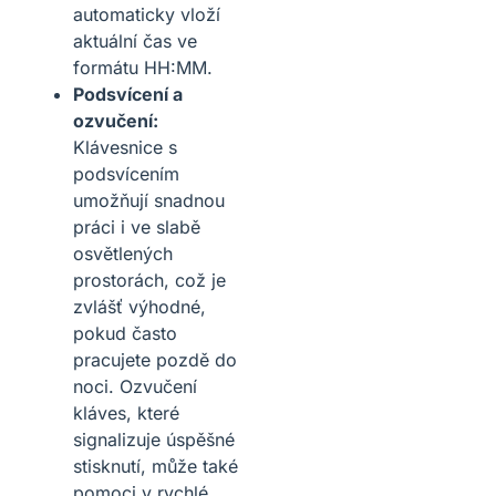
automaticky vloží
aktuální čas ve
formátu HH:MM.
Podsvícení a
ozvučení:
Klávesnice s
podsvícením
umožňují snadnou
práci i ve slabě
osvětlených
prostorách, což je
zvlášť výhodné,
pokud často
pracujete pozdě do
noci. Ozvučení
kláves, které
signalizuje úspěšné
stisknutí, může také
pomoci v rychlé