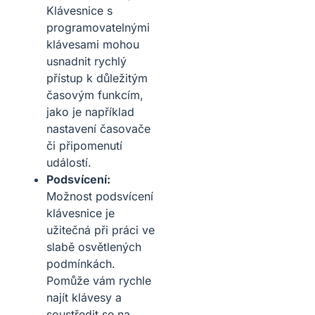
Klávesnice s
programovatelnými
klávesami mohou
usnadnit rychlý
přístup k důležitým
časovým funkcím,
jako je například
nastavení časovače
či připomenutí
událostí.
Podsvícení:
Možnost podsvícení
klávesnice je
užitečná při práci ve
slabě osvětlených
podmínkách.
Pomůže vám rychle
najít klávesy a
soustředit se na