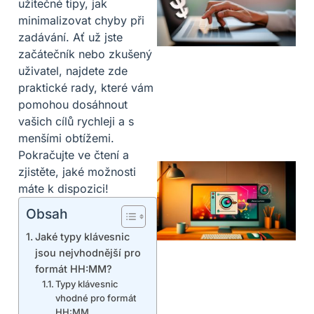
užitečné tipy, jak
minimalizovat chyby při
zadávání. Ať už jste
začátečník nebo zkušený
uživatel, najdete zde
praktické rady, které vám
pomohou dosáhnout
vašich cílů rychleji a s
menšími obtížemi.
Pokračujte ve čtení a
zjistěte, jaké možnosti
máte k dispozici!
Obsah
Jaké typy klávesnic
jsou nejvhodnější pro
formát HH:MM?
Typy klávesnic
vhodné pro formát
HH:MM