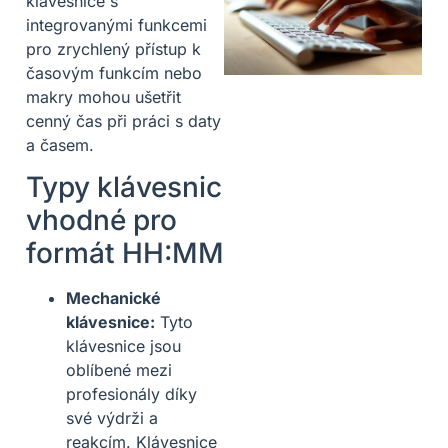
klávesnice s
integrovanými funkcemi
pro zrychlený přístup k
časovým funkcím nebo
makry mohou ušetřit
cenný čas při práci s daty
a časem.
Typy klávesnic
vhodné pro
formát HH:MM
Mechanické
klávesnice:
Tyto
klávesnice jsou
oblíbené mezi
profesionály díky
své výdrži a
reakcím. Klávesnice