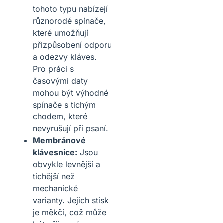
tohoto typu nabízejí
různorodé spínače,
které umožňují
přizpůsobení odporu
a odezvy kláves.
Pro práci s
časovými daty
mohou být výhodné
spínače s tichým
chodem, které
nevyrušují při psaní.
Membránové
klávesnice:
Jsou
obvykle levnější a
tichější než
mechanické
varianty. Jejich stisk
je měkčí, což může