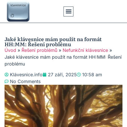
Klávesové Zkratky
Psaní Textů
Řešení Problémů
Typy Klávesnic
Jaké klávesnice mám použít na formát
HH:MM: Řešení problému
Úvod
»
Řešení problémů
»
Nefunkční klávesnice
»
Jaké klávesnice mám použít na formát HH:MM: Řešení
problému
Klávesnice.info
27 září, 2025
10:58 am
No Comments