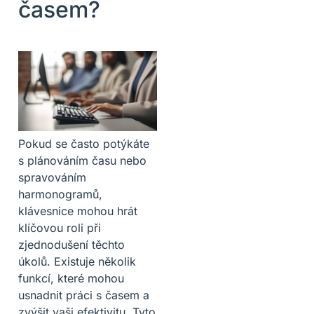
časem?
Pokud se často potýkáte
s plánováním času nebo
spravováním
harmonogramů,
klávesnice mohou hrát
klíčovou roli při
zjednodušení těchto
úkolů. Existuje několik
funkcí, které mohou
usnadnit práci s časem a
zvýšit vaši efektivitu. Tyto