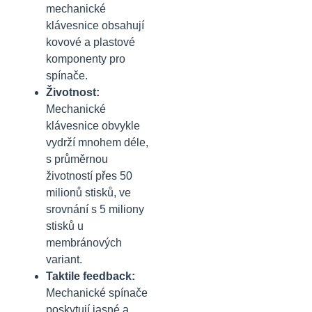
mechanické
klávesnice obsahují
kovové a plastové
komponenty pro
spínače.
Životnost:
Mechanické
klávesnice obvykle
vydrží mnohem déle,
s průměrnou
životností přes 50
milionů stisků, ve
srovnání s 5 miliony
stisků u
membránových
variant.
Taktile feedback:
Mechanické spínače
poskytují jasné a