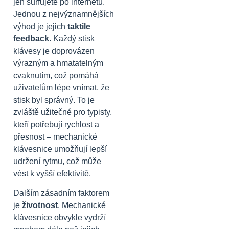
jen surfujete po internetu.
Jednou z nejvýznamnějších
výhod je jejich
taktile
feedback
. Každý stisk
klávesy je doprovázen
výrazným a hmatatelným
cvaknutím, což pomáhá
uživatelům lépe vnímat, že
stisk byl správný. To je
zvláště užitečné pro typisty,
kteří potřebují rychlost a
přesnost – mechanické
klávesnice umožňují lepší
udržení rytmu, což může
vést k vyšší efektivitě.
Dalším zásadním faktorem
je
životnost
. Mechanické
klávesnice obvykle vydrží