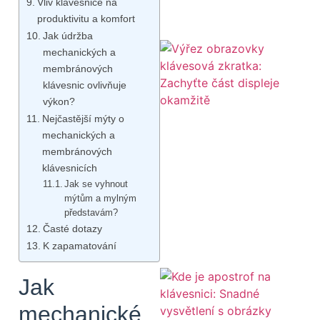
Vliv klávesnice na
produktivitu a komfort
Jak údržba
mechanických a
membránových
klávesnic ovlivňuje
výkon?
Nejčastější mýty o
mechanických a
membránových
klávesnicích
Jak se vyhnout
mýtům a mylným
představám?
Časté dotazy
K zapamatování
Jak
mechanické