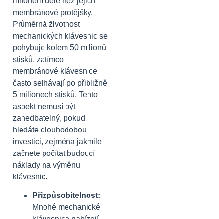
mnohem déle než jejich
membránové protějšky.
Průměrná životnost
mechanických klávesnic se
pohybuje kolem 50 milionů
stisků, zatímco
membránové klávesnice
často selhávají po přibližně
5 milionech stisků. Tento
aspekt nemusí být
zanedbatelný, pokud
hledáte dlouhodobou
investici, zejména jakmile
začnete počítat budoucí
náklady na výměnu
klávesnic.
Přizpůsobitelnost:
Mnohé mechanické
klávesnice nabízejí