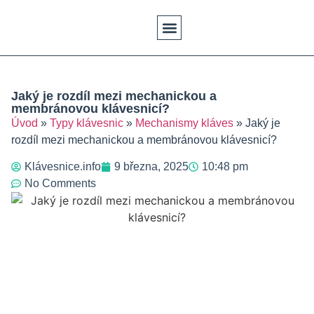
Klávesové Zkratky
Psaní Textů
Řešení Problémů
Typy Klávesnic
Jaký je rozdíl mezi mechanickou a
membránovou klávesnicí?
Úvod
»
Typy klávesnic
»
Mechanismy kláves
»
Jaký je
rozdíl mezi mechanickou a membránovou klávesnicí?
Klávesnice.info
9 března, 2025
10:48 pm
No Comments