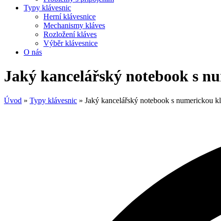
Typy klávesnic
Herní klávesnice
Mechanismy kláves
Rozložení kláves
Výběr klávesnice
O nás
Jaký kancelářský notebook s nu
Úvod
»
Typy klávesnic
»
Jaký kancelářský notebook s numerickou kl