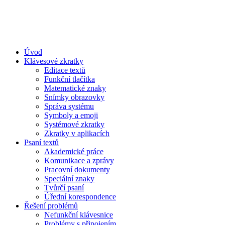
Úvod
Klávesové zkratky
Editace textů
Funkční tlačítka
Matematické znaky
Snímky obrazovky
Správa systému
Symboly a emoji
Systémové zkratky
Zkratky v aplikacích
Psaní textů
Akademické práce
Komunikace a zprávy
Pracovní dokumenty
Speciální znaky
Tvůrčí psaní
Úřední korespondence
Řešení problémů
Nefunkční klávesnice
Problémy s připojením