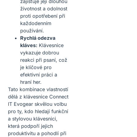
zajišťuje její dlouhou
životnost a odolnost
proti opotřebení při
každodenním
používání.
Rychlá odezva
kláves:
Klávesnice
vykazuje dobrou
reakci při psaní, což
je klíčové pro
efektivní práci a
hraní her.
Tato kombinace vlastností
dělá z klávesnice Connect
IT Evogear skvělou volbu
pro ty, kdo hledají funkční
a stylovou klávesnici,
která podpoří jejich
produktivitu a pohodlí při