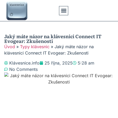
Klávesové Zkratky
Psaní Textů
Řešení Problémů
Typy Klávesnic
Jaký máte názor na klávesnici Connect IT
Evogear: Zkušenosti
Úvod
»
Typy klávesnic
»
Jaký máte názor na
klávesnici Connect IT Evogear: Zkušenosti
Klávesnice.info
25 října, 2025
5:28 am
No Comments