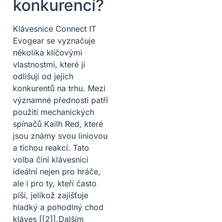
konkurencí?
Klávesnice Connect IT
Evogear se vyznačuje
několika klíčovými
vlastnostmi, které ji
odlišují od jejích
konkurentů na trhu. Mezi
významné přednosti patří
použití mechanických
spínačů Kailh Red, které
jsou známy svou liniovou
a tichou reakcí. Tato
volba činí klávesnici
ideální nejen pro hráče,
ale i pro ty, kteří často
píší, jelikož zajišťuje
hladký a pohodlný chod
kláves [[2]].Dalším