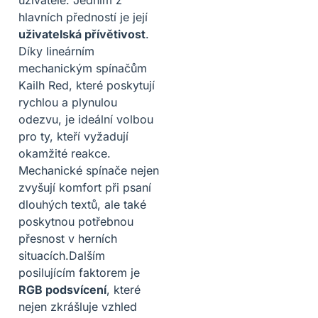
uživatelé. Jedním z
hlavních předností je její
uživatelská přívětivost
.
Díky lineárním
mechanickým spínačům
Kailh Red, které poskytují
rychlou a plynulou
odezvu, je ideální volbou
pro ty, kteří vyžadují
okamžité reakce.
Mechanické spínače nejen
zvyšují komfort při psaní
dlouhých textů, ale také
poskytnou potřebnou
přesnost v herních
situacích.Dalším
posilujícím faktorem je
RGB podsvícení
, které
nejen zkrášluje vzhled