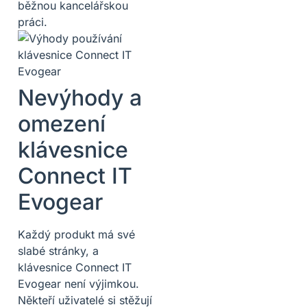
běžnou kancelářskou
práci.
Nevýhody a
omezení
klávesnice
Connect IT
Evogear
Každý produkt má své
slabé stránky, a
klávesnice Connect IT
Evogear není výjimkou.
Někteří uživatelé si stěžují