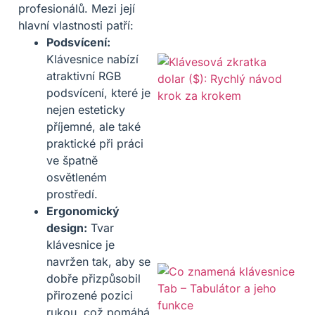
profesionálů. Mezi její
hlavní vlastnosti patří:
Podsvícení:
Klávesnice nabízí
atraktivní RGB
podsvícení, které je
nejen esteticky
příjemné, ale také
praktické při práci
ve špatně
osvětleném
prostředí.
Ergonomický
design:
Tvar
klávesnice je
navržen tak, aby se
dobře přizpůsobil
přirozené pozici
rukou, což pomáhá