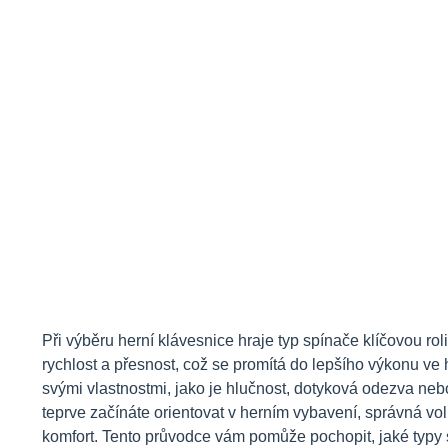
Při výběru herní klávesnice hraje typ spínače klíčovou ro
rychlost a přesnost, což se promítá do lepšího výkonu ve h
svými vlastnostmi, jako je hlučnost, dotyková odezva nebo
teprve začínáte orientovat v herním vybavení, správná vo
komfort. Tento průvodce vám pomůže pochopit, jaké typy sp