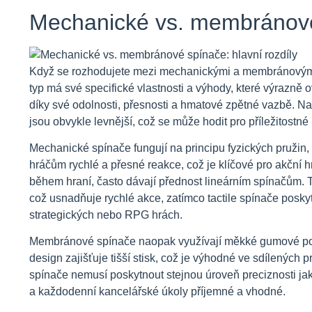
Mechanické vs. membránové 
Když se rozhodujete mezi mechanickými a membránovými s
typ má své specifické vlastnosti a výhody, které výrazně 
díky své odolnosti, přesnosti a hmatové zpětné vazbě. Na
jsou obvykle levnější, což se může hodit pro příležitostn
Mechanické spínače fungují na principu fyzických pružin, kt
hráčům rychlé a přesné reakce, což je klíčové pro akční hr
během hraní, často dávají přednost lineárním spínačům. T
což usnadňuje rychlé akce, zatímco tactile spínače posky
strategických nebo RPG hrách.
Membránové spínače naopak využívají měkké gumové podložk
design zajišťuje tišší stisk, což je výhodné ve sdílených
spínače nemusí poskytnout stejnou úroveň preciznosti jak
a každodenní kancelářské úkoly příjemné a vhodné.