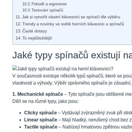
Pohodlí a ergonomie
Testování spínačů
Jak si vytvořit vlastní klávesnici se spínači dle výběru
Trendy a novinky ve světě herních klávesnic a spínačů
Časté dotazy
To nejdůležitější
Jaké typy spínačů existují n
V současnosti existuje několik typů spínačů, které se použ
vlastnosti a výhody. Výběr správného spínače je zásadní,
1. Mechanické spínače
– Tyto spínače jsou oblíbené mez
Dělí se na různé typy, jako jsou:
Clicky spínače
– Vydávají zvýrazněný zvuk při stis
Linear spínače
– Mají hladký, nerušený chod bez zv
Tactile spínače
– Nabízejí hmatovou zpětnou vazbu 