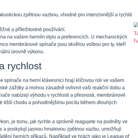
kustickou zpětnou vazbou, vhodné pro intenzivnější a rychlé
běžné a příležitostné používání.
ena na vašem herním stylu a preferencích. U mechanických
tímco membránové spínače jsou skvělou volbou pro ty, kteří
nální úrovně výkonu.
a rychlost
e spínače na herní klávesnici hrají klíčovou roli ve vašem
ské zážitky a mohou zásadně ovlivnit vaši reakční dobu a
nače nabízejí výhodu v rychlosti a přesnosti, membránové
vé tišší chodu a pohodlnějšímu pocitu během dlouhých
výkon, je tomu, jak rychle a správně reagujete na podněty ve
čas a poskytují jasnou hmatovou zpětnou vazbu, umožňují
ádění herních příkazů. Například ve hrách jako je League of