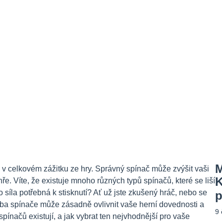
M
li v celkovém zážitku ze hry. Správný spínač může zvýšit vaši
K
ře. Víte, že existuje mnoho různých typů spínačů, které se liší
 síla potřebná k stisknutí? Ať už jste zkušený hráč, nebo se
p
lba spínače může zásadně ovlivnit vaše herní dovednosti a
9
ínačů existují, a jak vybrat ten nejvhodnější pro vaše