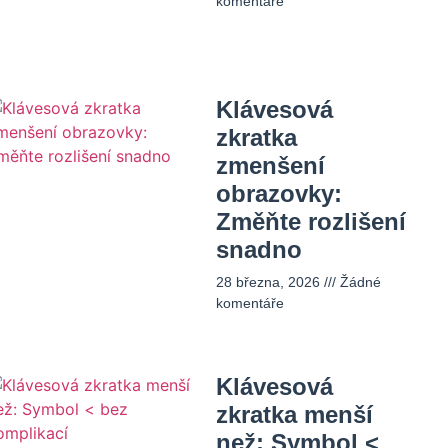
komentáře
Klávesová
zkratka
zmenšení
obrazovky:
Změňte rozlišení
snadno
28 března, 2026
Žádné
komentáře
Klávesová
zkratka menší
než: Symbol <