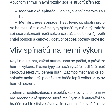
Abychom shrnuli hlavní rozdíly, zde je stručný přehled:
Mechanické spínače:
Odolné, s lepší hmatovou a a
hraní.
Membránové spínače:
Tišší, levnější, ideální pro 
Volba mezi těmito dvěma typy spínačů by měla být založ
spínačů zakončují hráči sekvence tlačítek efektivněji, za
chtějí pohodlí a cenovou dostupnost bez potřeby profesio
Vliv spínačů na herní výkon 
Když hrajete hru, každá milisekunda se počítá, a právě zd
herním výkonu. Různé typy spínačů vytvářejí odlišné hráč
celkovou efektivitu během hraní. Zatímco mechanické spí
spínače mohou být pro některé hráče lepší volbou díky s
herních sezení.
Jedním z nejdůležitějších aspektů, který ovlivňuje herní 
hře. Mechanické spínače, které mají rychlejší aktivační 
hráčům rychlé stisky kláves a tím pádem efektivnější prov