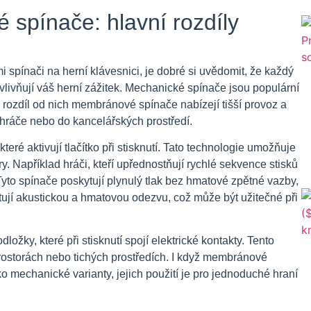
spínače: hlavní rozdíly
pínači na herní klávesnici, je dobré si uvědomit, že každý
ovlivňují váš herní zážitek. Mechanické spínače jsou populární
 rozdíl od nich membránové spínače nabízejí tišší provoz a
é hráče nebo do kancelářských prostředí.
eré aktivují tlačítko při stisknutí. Tato technologie umožňuje
y. Například hráči, kteří upřednostňují rychlé sekvence stisků
yto spínače poskytují plynulý tlak bez hmatové zpětné vazby,
tují akustickou a hmatovou odezvu, což může být užitečné při
y, které při stisknutí spojí elektrické kontakty. Tento
 prostorách nebo tichých prostředích. I když membránové
o mechanické varianty, jejich použití je pro jednoduché hraní