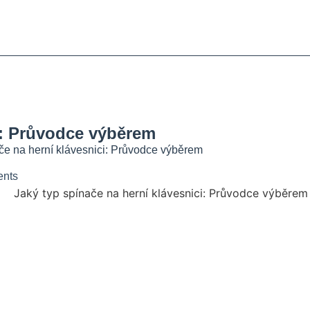
tky
blémů
esnic
i: Průvodce výběrem
če na herní klávesnici: Průvodce výběrem
nts