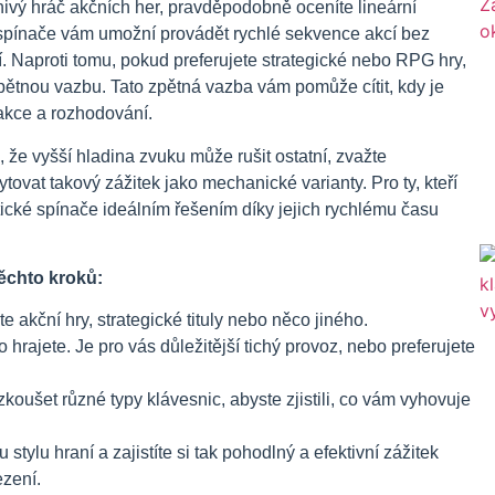
nivý hráč akčních her, pravděpodobně oceníte lineární
to spínače vám umožní provádět rychlé sekvence akcí bez
. Naproti tomu, pokud preferujete strategické nebo RPG hry,
zpětnou vazbu. Tato zpětná vazba vám pomůže cítit, kdy je
 akce a rozhodování.
 že vyšší hladina zvuku může rušit ostatní, zvažte
tovat takový zážitek jako mechanické varianty. Pro ty, kteří
tické spínače ideálním řešením díky jejich rychlému času
těchto kroků:
te akční hry, strategické tituly nebo něco jiného.
 hrajete. Je pro vás důležitější tichý provoz, nebo preferujete
oušet různé typy klávesnic, abyste zjistili, co vám vyhovuje
ylu hraní a zajistíte si tak pohodlný a efektivní zážitek
ezení.