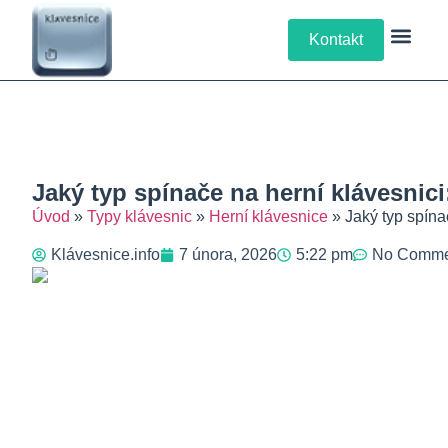
Kontakt
Klávesové Zkra
Psaní Textů
Řešení Pro
Typy Kláv
Jaký typ spínače na herní klávesnic
Úvod
»
Typy klávesnic
»
Herní klávesnice
»
Jaký typ spína
Klávesnice.info
7 února, 2026
5:22 pm
No Comme