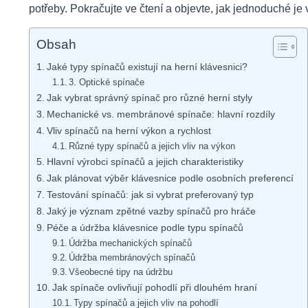
potřeby. Pokračujte ve čtení a objevte, jak jednoduché je 
Obsah
Jaké typy spínačů existují na herní klávesnici?
3. Optické spínače
Jak vybrat správný spínač pro různé herní styly
Mechanické vs. membránové spínače: hlavní rozdíly
Vliv spínačů na herní výkon a rychlost
Různé typy spínačů a jejich vliv na výkon
Hlavní výrobci spínačů a jejich charakteristiky
Jak plánovat výběr klávesnice podle osobních preferencí
Testování spínačů: jak si vybrat preferovaný typ
Jaký je význam zpětné vazby spínačů pro hráče
Péče a údržba klávesnice podle typu spínačů
Údržba mechanických spínačů
Údržba membránových spínačů
Všeobecné tipy na údržbu
Jak spínače ovlivňují pohodlí při dlouhém hraní
Typy spínačů a jejich vliv na pohodlí