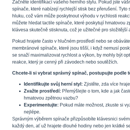
Začněte identifikací vašeho herního stylu. Pokud jste váš
spínače, které nabízejí rychlejší stisk bez přerušení. Ty
hluku, což vám může poskytnout výhodu v rychlosti reakcí
můžete hledat tactile spínače, které poskytují hmatovou 
klávesa skutečně stisknuta, což je užitečné pro složitější
Pokud hrajete často v hlučném prostředí nebo se obáváte,
membránové spínače, které jsou tišší, i když nemusí posky
se snaží maximalizovat rychlost a výkon, by mohly být op
reakce, který je cenný při závodech nebo soutěžích.
Chcete-li si vybrat správný spínač, postupujte podle 
Identifikujte svůj herní styl:
Zjistěte, zda více hraje
Zvažte prostředí:
Přemýšlejte o tom, kde a jak často
hmatovou zpětnou vazbu?
Experimentujte:
Pokud máte možnost, zkuste si vyzk
nejlépe.
Správným výběrem spínače přizpůsobíte klávesnici svému st
každý den, ať už hrajete dlouhé hodiny nebo jen krátké s