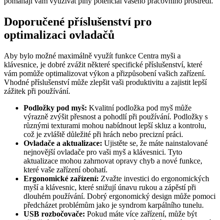
pomáhají vám využívat plný potenciál vašeho pracovního prostředí.
Doporučené příslušenství pro
optimalizaci ovladačů
Aby bylo možné maximálně využít funkce Centra myši a
klávesnice, je dobré zvážit některé specifické příslušenství, které
vám pomůže optimalizovat výkon a přizpůsobení vašich zařízení.
Vhodné příslušenství může zlepšit vaši produktivitu a zajistit lepší
zážitek při používání.
Podložky pod myš:
Kvalitní podložka pod myš může
výrazně zvýšit přesnost a pohodlí při používání. Podložky s
různými texturami mohou nabídnout lepší skluz a kontrolu,
což je zvláště důležité při hrách nebo precizní práci.
Ovladače a aktualizace:
Ujistěte se, že máte nainstalované
nejnovější ovladače pro vaši myš a klávesnici. Tyto
aktualizace mohou zahrnovat opravy chyb a nové funkce,
které vaše zařízení obohatí.
Ergonomické zařízení:
Zvažte investici do ergonomických
myší a klávesnic, které snižují únavu rukou a zápěstí při
dlouhém používání. Dobrý ergonomický design může pomoci
předcházet problémům jako je syndrom karpálního tunelu.
USB rozbočovače:
Pokud máte více zařízení, může být