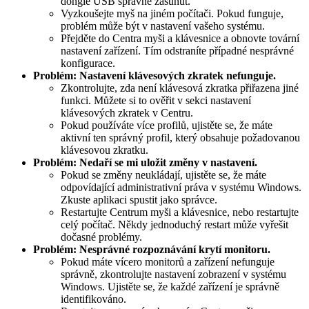
dongle USB správně zasunut.
Vyzkoušejte myš na jiném počítači. Pokud funguje,
problém může být v nastavení vašeho systému.
Přejděte do Centra myši a klávesnice a obnovte tovární
nastavení zařízení. Tím odstraníte případné nesprávné
konfigurace.
Problém: Nastavení klávesových zkratek nefunguje.
Zkontrolujte, zda není klávesová zkratka přiřazena jiné
funkci. Můžete si to ověřit v sekci nastavení
klávesových zkratek v Centru.
Pokud používáte více profilů, ujistěte se, že máte
aktivní ten správný profil, který obsahuje požadovanou
klávesovou zkratku.
Problém: Nedaří se mi uložit změny v nastavení.
Pokud se změny neukládají, ujistěte se, že máte
odpovídající administrativní práva v systému Windows.
Zkuste aplikaci spustit jako správce.
Restartujte Centrum myši a klávesnice, nebo restartujte
celý počítač. Někdy jednoduchý restart může vyřešit
dočasné problémy.
Problém: Nesprávné rozpoznávání krytí monitoru.
Pokud máte vícero monitorů a zařízení nefunguje
správně, zkontrolujte nastavení zobrazení v systému
Windows. Ujistěte se, že každé zařízení je správně
identifikováno.