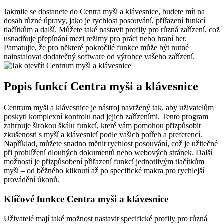
Jakmile se dostanete do Centra myši a klávesnice, budete mít na
dosah různé úpravy, jako je rychlost posouvání, přiřazení funkcí
tlačítkům a další. Můžete také nastavit profily pro různá zařízení, což
usnadňuje přepínání mezi režimy pro práci nebo hraní her.
Pamatujte, že pro některé pokročilé funkce může být nutné
nainstalovat dodatečný software od výrobce vašeho zařízení.
Popis funkcí Centra myši a klávesnice
Centrum myši a klávesnice je nástroj navržený tak, aby uživatelům
poskytl komplexní kontrolu nad jejich zařízeními. Tento program
zahrnuje širokou škálu funkcí, které vám pomohou přizpůsobit
zkušenosti s myší a klávesnicí podle vašich potřeb a preferencí.
Například, můžete snadno měnit rychlost posouvání, což je užitečné
při prohlížení dlouhých dokumentů nebo webových stránek. Další
možností je přizpůsobení přiřazení funkcí jednotlivým tlačítkům
myši – od běžného kliknutí až po specifické makra pro rychlejší
provádění úkonů.
Klíčové funkce Centra myši a klávesnice
Uživatelé mají také možnost nastavit specifické profily pro různá