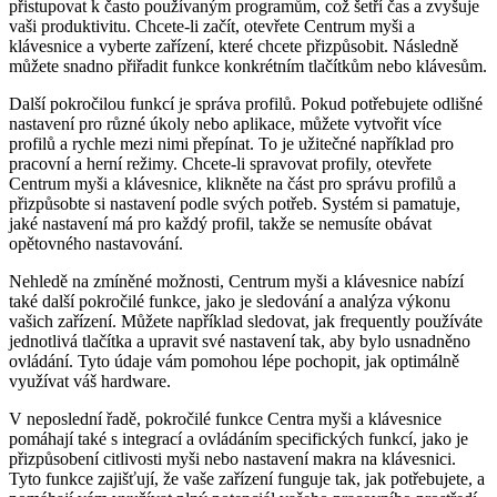
přistupovat k často používaným programům, což šetří čas a zvyšuje
vaši produktivitu. Chcete-li začít, otevřete Centrum myši a
klávesnice a vyberte zařízení, které chcete přizpůsobit. Následně
můžete snadno přiřadit funkce konkrétním tlačítkům nebo klávesům.
Další pokročilou funkcí je správa profilů. Pokud potřebujete odlišné
nastavení pro různé úkoly nebo aplikace, můžete vytvořit více
profilů a rychle mezi nimi přepínat. To je užitečné například pro
pracovní a herní režimy. Chcete-li spravovat profily, otevřete
Centrum myši a klávesnice, klikněte na část pro správu profilů a
přizpůsobte si nastavení podle svých potřeb. Systém si pamatuje,
jaké nastavení má pro každý profil, takže se nemusíte obávat
opětovného nastavování.
Nehledě na zmíněné možnosti, Centrum myši a klávesnice nabízí
také další pokročilé funkce, jako je sledování a analýza výkonu
vašich zařízení. Můžete například sledovat, jak frequently používáte
jednotlivá tlačítka a upravit své nastavení tak, aby bylo usnadněno
ovládání. Tyto údaje vám pomohou lépe pochopit, jak optimálně
využívat váš hardware.
V neposlední řadě, pokročilé funkce Centra myši a klávesnice
pomáhají také s integrací a ovládáním specifických funkcí, jako je
přizpůsobení citlivosti myši nebo nastavení makra na klávesnici.
Tyto funkce zajišťují, že vaše zařízení funguje tak, jak potřebujete, a