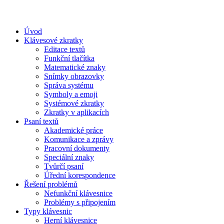
Úvod
Klávesové zkratky
Editace textů
Funkční tlačítka
Matematické znaky
Snímky obrazovky
Správa systému
Symboly a emoji
Systémové zkratky
Zkratky v aplikacích
Psaní textů
Akademické práce
Komunikace a zprávy
Pracovní dokumenty
Speciální znaky
Tvůrčí psaní
Úřední korespondence
Řešení problémů
Nefunkční klávesnice
Problémy s připojením
Typy klávesnic
Herní klávesnice