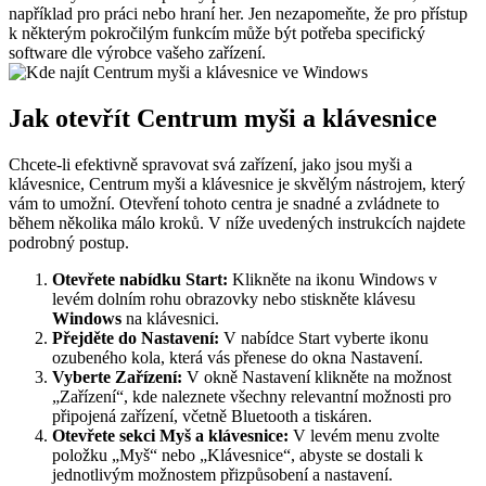
například pro práci nebo hraní her. Jen nezapomeňte, že pro přístup
k některým pokročilým funkcím může být potřeba specifický
software dle výrobce vašeho zařízení.
Jak otevřít Centrum myši a klávesnice
Chcete-li efektivně spravovat svá zařízení, jako jsou myši a
klávesnice, Centrum myši a klávesnice je skvělým nástrojem, který
vám to umožní. Otevření tohoto centra je snadné a zvládnete to
během několika málo kroků. V níže uvedených instrukcích najdete
podrobný postup.
Otevřete nabídku Start:
Klikněte na ikonu Windows v
levém dolním rohu obrazovky nebo stiskněte klávesu
Windows
na klávesnici.
Přejděte do Nastavení:
V nabídce Start vyberte ikonu
ozubeného kola, která vás přenese do okna Nastavení.
Vyberte Zařízení:
V okně Nastavení klikněte na možnost
„Zařízení“, kde naleznete všechny relevantní možnosti pro
připojená zařízení, včetně Bluetooth a tiskáren.
Otevřete sekci Myš a klávesnice:
V levém menu zvolte
položku „Myš“ nebo „Klávesnice“, abyste se dostali k
jednotlivým možnostem přizpůsobení a nastavení.