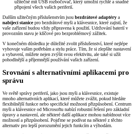
užitečné mít USB rozbočovač, který umožní rychlé a snadné
připojení všech vašich periferií.
Dalším užitečným příslušenstvím jsou
bezdrátové adaptéry
a
nabíjecí stanice
pro bezdrátové myši a klávesnice, které zajistí, že
vaše zařízení budou vždy připravena k použití. Udržování baterií v
provozním stavu je klíčové pro bezproblémový zážitek.
V konečném důsledku je důležité zvolit příslušenství, které nejlépe
vyhovuje vašim potřebám a stylu práce. Tím, že si zlepšíte nastavení
a vybavení, můžete nejen zvýšit svou efektivitu, ale také si užít
pohodlnější a příjemnější používání vašich zařízení.
Srovnání s alternativními aplikacemi pro
správu
Ve světě správy periferií, jako jsou myši a klávesnice, existuje
mnoho alternativních aplikací, které můžete zvážit, pokud hledáte
flexibilnější funkce nebo specifické možnosti přizpůsobení. Centrum
myši a klávesnice od Microsoftu nabízí robustní řešení pro základní
úpravy a nastavení, ale některé další aplikace mohou nabídnout více
možností a přizpůsobení. Pojďme se podívat na některé z těchto
alternativ pro lepší porozumění jejich funkcím a výhodám.