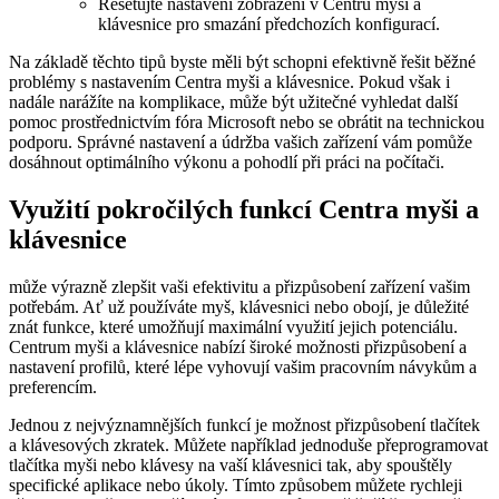
Resetujte nastavení zobrazení v Centru myši a
klávesnice pro smazání předchozích konfigurací.
Na základě těchto tipů byste měli být schopni efektivně řešit běžné
problémy s nastavením Centra myši a klávesnice. Pokud však i
nadále narážíte na komplikace, může být užitečné vyhledat další
pomoc prostřednictvím fóra Microsoft nebo se obrátit na technickou
podporu. Správné nastavení a údržba vašich zařízení vám pomůže
dosáhnout optimálního výkonu a pohodlí při práci na počítači.
Využití pokročilých funkcí Centra myši a
klávesnice
může výrazně zlepšit vaši efektivitu a přizpůsobení zařízení vašim
potřebám. Ať už používáte myš, klávesnici nebo obojí, je důležité
znát funkce, které umožňují maximální využití jejich potenciálu.
Centrum myši a klávesnice nabízí široké možnosti přizpůsobení a
nastavení profilů, které lépe vyhovují vašim pracovním návykům a
preferencím.
Jednou z nejvýznamnějších funkcí je možnost přizpůsobení tlačítek
a klávesových zkratek. Můžete například jednoduše přeprogramovat
tlačítka myši nebo klávesy na vaší klávesnici tak, aby spouštěly
specifické aplikace nebo úkoly. Tímto způsobem můžete rychleji