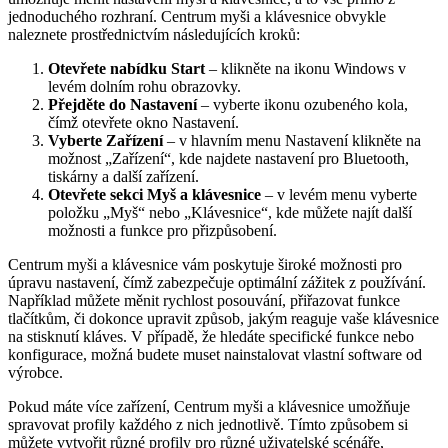
jednoduchého rozhraní. Centrum myši a klávesnice obvykle
naleznete prostřednictvím následujících kroků:
Otevřete nabídku Start
– klikněte na ikonu Windows v
levém dolním rohu obrazovky.
Přejděte do Nastavení
– vyberte ikonu ozubeného kola,
čímž otevřete okno Nastavení.
Vyberte Zařízení
– v hlavním menu Nastavení klikněte na
možnost „Zařízení“, kde najdete nastavení pro Bluetooth,
tiskárny a další zařízení.
Otevřete sekci Myš a klávesnice
– v levém menu vyberte
položku „Myš“ nebo „Klávesnice“, kde můžete najít další
možnosti a funkce pro přizpůsobení.
Centrum myši a klávesnice vám poskytuje široké možnosti pro
úpravu nastavení, čímž zabezpečuje optimální zážitek z používání.
Například můžete měnit rychlost posouvání, přiřazovat funkce
tlačítkům, či dokonce upravit způsob, jakým reaguje vaše klávesnice
na stisknutí kláves. V případě, že hledáte specifické funkce nebo
konfigurace, možná budete muset nainstalovat vlastní software od
výrobce.
Pokud máte více zařízení, Centrum myši a klávesnice umožňuje
spravovat profily každého z nich jednotlivě. Tímto způsobem si
můžete vytvořit různé profily pro různé uživatelské scénáře,