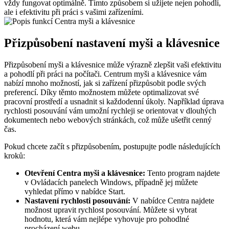
vždy fungovat optimálně. Tímto způsobem si užijete nejen pohodlí,
ale i efektivitu při práci s vašimi zařízeními.
Přizpůsobení nastavení myši a klávesnice
Přizpůsobení myši a klávesnice může výrazně zlepšit vaši efektivitu
a pohodlí při práci na počítači. Centrum myši a klávesnice vám
nabízí mnoho možností, jak si zařízení přizpůsobit podle svých
preferencí. Díky těmto možnostem můžete optimalizovat své
pracovní prostředí a usnadnit si každodenní úkoly. Například úprava
rychlosti posouvání vám umožní rychleji se orientovat v dlouhých
dokumentech nebo webových stránkách, což může ušetřit cenný
čas.
Pokud chcete začít s přizpůsobením, postupujte podle následujících
kroků:
Otevření Centra myši a klávesnice:
Tento program najdete
v Ovládacích panelech Windows, případně jej můžete
vyhledat přímo v nabídce Start.
Nastavení rychlosti posouvání:
V nabídce Centra najdete
možnost upravit rychlost posouvání. Můžete si vybrat
hodnotu, která vám nejlépe vyhovuje pro pohodlné
procházení webu.