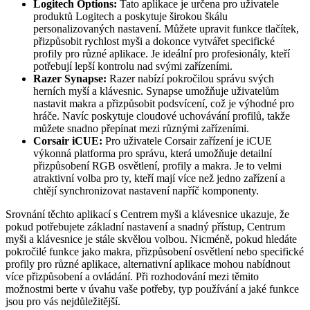
Logitech Options:
Tato aplikace je určena pro uživatele
produktů Logitech a poskytuje širokou škálu
personalizovaných nastavení. Můžete upravit funkce tlačítek,
přizpůsobit rychlost myši a dokonce vytvářet specifické
profily pro různé aplikace. Je ideální pro profesionály, kteří
potřebují lepší kontrolu nad svými zařízeními.
Razer Synapse:
Razer nabízí pokročilou správu svých
herních myší a klávesnic. Synapse umožňuje uživatelům
nastavit makra a přizpůsobit podsvícení, což je výhodné pro
hráče. Navíc poskytuje cloudové uchovávání profilů, takže
můžete snadno přepínat mezi různými zařízeními.
Corsair iCUE:
Pro uživatele Corsair zařízení je iCUE
výkonná platforma pro správu, která umožňuje detailní
přizpůsobení RGB osvětlení, profily a makra. Je to velmi
atraktivní volba pro ty, kteří mají více než jedno zařízení a
chtějí synchronizovat nastavení napříč komponenty.
Srovnání těchto aplikací s Centrem myši a klávesnice ukazuje, že
pokud potřebujete základní nastavení a snadný přístup, Centrum
myši a klávesnice je stále skvělou volbou. Nicméně, pokud hledáte
pokročilé funkce jako makra, přizpůsobení osvětlení nebo specifické
profily pro různé aplikace, alternativní aplikace mohou nabídnout
více přizpůsobení a ovládání. Při rozhodování mezi těmito
možnostmi berte v úvahu vaše potřeby, typ používání a jaké funkce
jsou pro vás nejdůležitější.