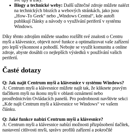
Blogy a technické weby:
Další užitečné zdroje můžete nalézt
na technických blozích a webových stránkách, jako jsou
„How-To Geek“ nebo „Windows Central“, kde autoři
publikují články a návody o využívání periferií v systému
Windows.
Díky těmto zdrojům můžete snadno rozšířit své znalosti o Centru
myši a klávesnice, objevit nové funkce a optimalizovat vaše zařízení
pro lepší výkonnost a pohodlí. Nebojte se využít komunitu a online
zdroje, abyste dosáhli co nejlepších výsledků v používání vašich
periferií.
Časté dotazy
Q: Jak najít Centrum myši a klávesnice v systému Windows?
A: Centrum myši a klávesnice můžete najít tak, že kliknete pravým
tlačítkem myši na ikonu myši v oblasti oznámení nebo
prostřednictvím Ovládacích panelů. Pro podrobnosti navštivte sekci
„Kde najít Centrum myši a klávesnice ve Windows“ ve vašem
článku.
Q: Jaké funkce nabízí Centrum myši a klávesnice?
A: Centrum myši a klávesnice nabízí možnosti přizpůsobení tlačítek,
nastavení citlivosti myši, správy profilů zařízení a pokročilé