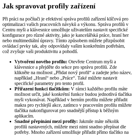
Jak spravovat profily zařízení
Při práci na počítači je efektivní správa profilů zařízení klíčová pro
optimalizaci vašich pracovních návyků a výkonu. Správa profilů v
Centru myši a klávesnice umožňuje uživatelům nastavit specifické
konfigurace pro různé aktivity, jako je kancelářská práce, hraní her
nebo multimediální úpravy. Tímto způsobem můžete přizpůsobit
ovládací prvky tak, aby odpovídaly vašim konkrétním potřebám,
což zvyšuje vaši produktivitu a pohodlí.
Vytvoření nového profilu:
Otevřete Centrum myši a
klávesnice a přejděte do sekce pro správu profilů. Zde
klikněte na možnost „Přidat nový profil“ a zadejte jeho název,
například „Hraní“ nebo „Práce“. Také můžete nastavit
specifické parametry pro tento profil.
Přiřazení funkcí tlačítkům:
V rámci každého profilu máte
možnost určit, jaké konkrétní funkce budou jednotlivá tlačítka
myši vykonávat. Například v herním profilu můžete přiřadit
makra pro rychlejší akce, zatímco v pracovním profilu můžete
tlačítka nakonfigurovat pro snadnější přístup k běžným
aplikacím.
Snadné přepínání mezi profily:
Jakmile máte několik
profilů nastavených, můžete mezi nimi snadno přepínat dle
potřeby. Mnoho zařízení umožňuje přiřadit přímo tlačítko na