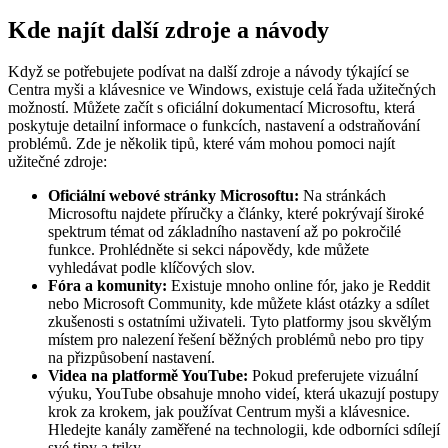
Kde najít další zdroje a návody
Když se potřebujete podívat na další zdroje a návody týkající se
Centra myši a klávesnice ve Windows, existuje celá řada užitečných
možností. Můžete začít s oficiální dokumentací Microsoftu, která
poskytuje detailní informace o funkcích, nastavení a odstraňování
problémů. Zde je několik tipů, které vám mohou pomoci najít
užitečné zdroje:
Oficiální webové stránky Microsoftu:
Na stránkách
Microsoftu najdete příručky a články, které pokrývají široké
spektrum témat od základního nastavení až po pokročilé
funkce. Prohlédněte si sekci nápovědy, kde můžete
vyhledávat podle klíčových slov.
Fóra a komunity:
Existuje mnoho online fór, jako je Reddit
nebo Microsoft Community, kde můžete klást otázky a sdílet
zkušenosti s ostatními uživateli. Tyto platformy jsou skvělým
místem pro nalezení řešení běžných problémů nebo pro tipy
na přizpůsobení nastavení.
Videa na platformě YouTube:
Pokud preferujete vizuální
výuku, YouTube obsahuje mnoho videí, která ukazují postupy
krok za krokem, jak používat Centrum myši a klávesnice.
Hledejte kanály zaměřené na technologii, kde odborníci sdílejí
své tipy a triky.