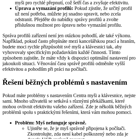
myši pro rychlé přepnutí, což šetří čas a zvyšuje efektivitu.
Úprava a vymazání profilů:
Pokud zjistíte, že určitý profil
už není potřeba, můžete jej snadno upravit, nebo zcela
odstranit. Přejděte do nabídky správy profilů a zvolte
příslušnou možnost pro úpravu nebo vymazání profilu.
Správa profilů zařízení není jen otázkou pohodlí, ale také výkonu.
Například, pokud často přepínáte mezi kancelářskou prací a hraním,
budete moci rychle přizpůsobit své myši a klávesnici tak, aby
vyhovovaly specifickým požadavkům každé činnosti. Tímto
způsobem zajistíte, že máte vždy k dispozici optimální nastavení pro
jakoukoli situaci. Věnování času správě profilů odměníte vyšší
efektivitou a pohodlím při práci na počítači.
Řešení běžných problémů s nastavením
Pokud máte problémy s nastavením Centra myši a klávesnice, nejste
sami. Mnoho uživatelů se setkává s různými překážkami, které
mohou ovlivnit efektivitu vašeho zařízení. Zde je několik běžných
problémů spolu s praktickými řešeními, která vám mohou pomoci.
Problém: Myš nefunguje správně.
Ujistěte se, že je myš správně připojena k počítači.
Zkontrolujte, zda není kabel poškozený nebo zda je