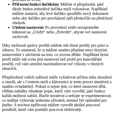
Přiřazení funkcí tlačítkům:
Můžete si přizpůsobit, jaké
úkoly budou jednotlivé tlačítka myši vykonávat. Například
můžete nastavit, aby levé tlačítko spouštělo nový dokument
nebo aby tlačítko pro procházení zpět přeskočilo na předchozí
obrázek.
Uložení nastavení:
Po provedení změn nezapomeňte
kliknout na „Uložit“ nebo „Potvrdit“, abyste své nastavení
zachovali.
Díky možnosti správy profilů můžete mít různé profily pro práci a
zábavu. To znamená, že si můžete snadno přepínat mezi různými
nastaveními v závislosti na tom, co zrovna děláte. Například herní
profil může mít zcela jiná nastavení než profil pro kancelářské
použití, což vám umožní maximalizovat své výkony v různých
situacích.
Přizpůsobení vašich zařízení může vyžadovat určitou míru zkoušení
a omylů, ale s Centrem myši a klávesnice je tento proces intuitivní a
snadno ovladatelný. Pokud si nejste jisti, co které nastavení dělá,
většina nabídky obsahuje popis, který vám vysvětlí, jaké funkce
každá možnost nabízí. Buďte kreativní a nebojte se experimentovat;
co nejlépe vyhovuje jednomu uživateli, nemusí být optimální pro
jiného. S trochou trpělivosti můžete vytvořit ideální pracovní
prostředí, které vám pomůže pracovat efektivněji.