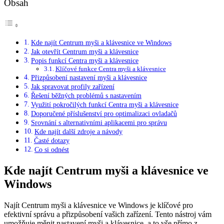
Obsah
Kde najít Centrum myši a klávesnice ve Windows
Jak otevřít Centrum myši a klávesnice
Popis funkcí Centra myši a klávesnice
Klíčové funkce Centra myši a klávesnice
Přizpůsobení nastavení myši a klávesnice
Jak spravovat profily zařízení
Řešení běžných problémů s nastavením
Využití pokročilých funkcí Centra myši a klávesnice
Doporučené příslušenství pro optimalizaci ovladačů
Srovnání s alternativními aplikacemi pro správu
Kde najít další zdroje a návody
Časté dotazy
Co si odnést
Kde najít Centrum myši a klávesnice ve
Windows
Najít Centrum myši a klávesnice ve Windows je klíčové pro
efektivní správu a přizpůsobení vašich zařízení. Tento nástroj vám
umožňuje měnit nastavení myši a klávesnice, a to vše přímo z