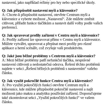
nastavení, jako například režimy pro hry nebo specifické úkoly.
Q: Jak přizpůsobit nastavení myši a klávesnice?
A: Chcete-li přizpůsobit nastavení, otevřete Centrum myši a
klávesnice a vyberte možnost „Nastavení“. Zde můžete změnit
citlivost, přiřadit funkce tlačítkům a nastavit další volby podle vašich
preferencí.
Q: Jak spravovat profily zařízení v Centru myši a klávesnice?
A: Profily zařízení lze spravovat přímo v Centru myši a klávesnice.
Můžete vytvářet, upravovat a přepínat mezi profily pro různé
aplikace a herní scénáře, což zvyšuje vaši produktivitu.
Q: Jaké jsou běžné problémy s Centrem myši a klávesnice?
A: Mezi běžné problémy patří nefunkční tlačítka, nesprávné
nastavení citlivosti a nedostatečná odezva. Řešení těchto problémů
najdete v sekci „Řešení běžných problémů s nastavením“ vašeho
článku.
Q: Jak využít pokročilé funkce Centra myši a klávesnice?
A: Pro využití pokročilých funkcí otevřete Centrum myši a
klávesnice, kde můžete přizpůsobit pokročilé nastavení a najít
možnosti jako makra a analytiku používání zařízení. Doporučujeme
také zkontrolovat sekci „Využití pokročilých funkcí“ ve vašem
článku.