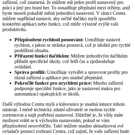
zařízení, což znamená, že můžete mít jeden profil nastavený pro
práci a jiný pro hraní her. To usnadňuje přepínání mezi režimy, aniž
byste museli pokaždé měnit jednotlivá nastavení. V rámci Centra
můžete například nastavit, aby určité tlačítko myši spouštělo
konkrétní aplikaci nebo funkci, což může výrazně zvýšit vaši
produktivitu.
Přizpůsobení rychlosti posouvání:
Umožňuje nastavit
rychlost, s jakou se stránka posouvá, což je ideální pro rychlé
prohlížení obsahu.
Přiřazení funkcí tlačítkům:
Můžete jednotlivým tlačítkům
přiřadit specifické úkoly, což šetří čas a zjednodušuje
ovládání.
Správa profilů:
Umožňuje vytvářet a spravovat profily pro
různá zařízení a aplikace pro snadné přepínání.
Pokročilé funkce pro urychlení práce:
Mnoho zařízení
podporuje speciální funkce, jako je nastavení makra pro
automatizaci opakujících se úkolů.
Další výhodou Centra myši a klávesnice je snadná intuice tohoto
nástroje. I méně technicky zdatní uživatelé se mohou rychle
zorientovat a najít potřebná nastavení. Důležité je, že vždy máte
možnost vrátit se k výchozím nastavením, pokud se vám
přizpůsobení neosvědčilo. Také můžete snadno aktualizovat své
ovladače pomocí rozhraní Centra, což zajistí, že vaše zařízení bude