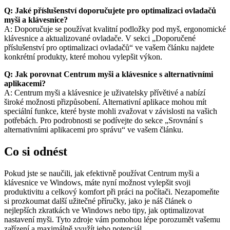
Q: Jaké příslušenství doporučujete pro optimalizaci ovladačů
myši a klávesnice?
A: Doporučuje se používat kvalitní podložky pod myš, ergonomické
klávesnice a aktualizované ovladače. V sekci „Doporučené
příslušenství pro optimalizaci ovladačů“ ve vašem článku najdete
konkrétní produkty, které mohou vylepšit výkon.
Q: Jak porovnat Centrum myši a klávesnice s alternativními
aplikacemi?
A: Centrum myši a klávesnice je uživatelsky přívětivé a nabízí
široké možnosti přizpůsobení. Alternativní aplikace mohou mít
speciální funkce, které byste mohli zvažovat v závislosti na vašich
potřebách. Pro podrobnosti se podívejte do sekce „Srovnání s
alternativními aplikacemi pro správu“ ve vašem článku.
Co si odnést
Pokud jste se naučili, jak efektivně používat Centrum myši a
klávesnice ve Windows, máte nyní možnost vylepšit svoji
produktivitu a celkový komfort při práci na počítači. Nezapomeňte
si prozkoumat další užitečné příručky, jako je náš článek o
nejlepších zkratkách ve Windows nebo tipy, jak optimalizovat
nastavení myši. Tyto zdroje vám pomohou lépe porozumět vašemu
zařízení a maximálně využít jeho potenciál.