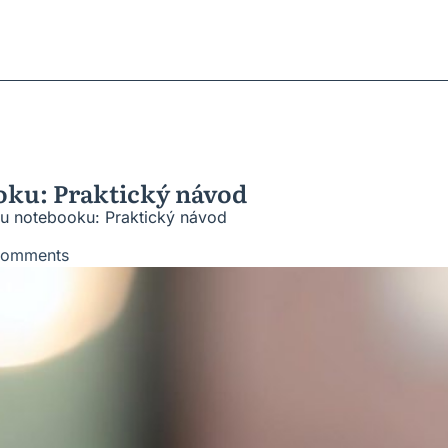
ratky
ů
roblémů
vesnic
ooku: Praktický návod
i u notebooku: Praktický návod
Comments