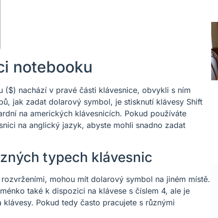
ici notebooku
($) nachází v pravé části klávesnice, obvykli s ním
ů, jak zadat dolarový symbol, je stisknutí klávesy Shift
dardní na amerických klávesnicích. Pokud používáte
nici na anglický jazyk, abyste mohli snadno zadat
ůzných typech klávesnic
 rozvrženími, mohou mít dolarový symbol na jiném místě.
énko také k dispozici na klávese s číslem 4, ale je
a klávesy. Pokud tedy často pracujete s různými