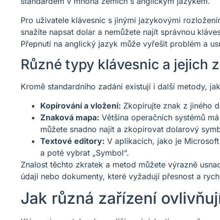
standardem v mnoha zemích s anglickým jazykem.
Pro uživatele klávesnic s jinými jazykovými rozložením
snažíte napsat dolar a nemůžete najít správnou kláves
Přepnutí na anglický jazyk může vyřešit problém a us
Různé typy klávesnic a jejich 
Kromě standardního zadání existují i další metody, ja
Kopírování a vložení:
Zkopírujte znak z jiného 
Znaková mapa:
Většina operačních systémů má 
můžete snadno najít a zkopírovat dolarový symb
Textové editory:
V aplikacích, jako je Microsof
a poté vybrat „Symbol“.
Znalost těchto zkratek a metod můžete výrazně usnad
údaji nebo dokumenty, které vyžadují přesnost a rych
Jak různá zařízení ovlivňuj