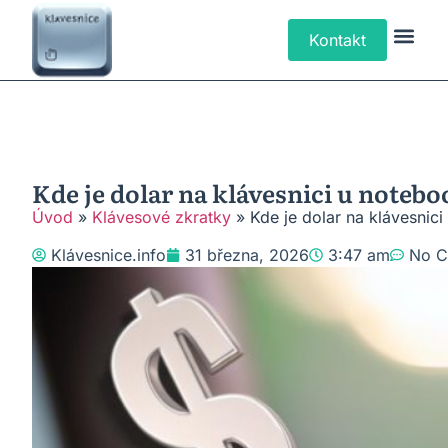
Kontakt
Klávesové Zk
Psaní Text
Řešení P
Typy Klá
Kde je dolar na klávesnici u noteb
Úvod
»
Klávesové zkratky
»
Kde je dolar na klávesnic
Klávesnice.info
31 března, 2026
3:47 am
No 