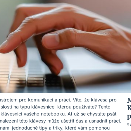
M
ástrojem pro komunikaci a práci. Víte, že klávesa pro
K
slosti na typu klávesnice, kterou používáte? Tento
p
 klávesnici vašeho notebooku. Ať už se chystáte psát
nalezení této klávesy může ušetřit čas a usnadnit práci.
9
 námi jednoduché tipy a triky, které vám pomohou