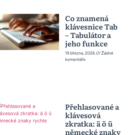
Co znamená
klávesnice Tab
– Tabulátor a
jeho funkce
19 března, 2026
Žádné
komentáře
Přehlasované a
klávesová
zkratka: ä ö ü
německé znaky