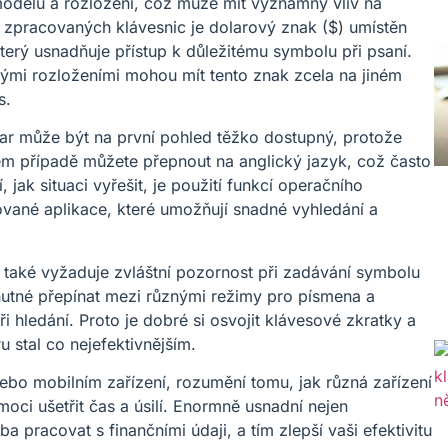
 modelu a rozložení, což může mít významný vliv na
 zpracovaných klávesnic je dolarový znak ($) umístěn
terý usnadňuje přístup k důležitému symbolu při psaní.
vými rozloženími mohou mít tento znak zcela na jiném
s.
ar může být na první pohled těžko dostupný, protože
ém případě můžete přepnout na anglický jazyk, což často
 jak situaci vyřešit, je použití funkcí operačního
vané aplikace, které umožňují snadné vyhledání a
, také vyžaduje zvláštní pozornost při zadávání symbolu
 nutné přepínat mezi různými režimy pro písmena a
i hledání. Proto je dobré si osvojit klávesové zkratky a
 stal co nejefektivnějším.
nebo mobilním zařízení, rozumění tomu, jak různá zařízení
ci ušetřit čas a úsilí. Enormně usnadní nejen
ba pracovat s finančními údaji, a tím zlepší vaši efektivitu