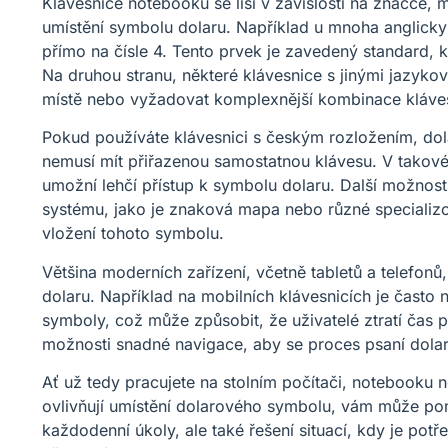
Klávesnice notebooku se liší v závislosti na značce,
umístění symbolu dolaru. Například u mnoha anglicky
přímo na čísle 4. Tento prvek je zavedený standard, k
Na druhou stranu, některé klávesnice s jinými jazyko
místě nebo vyžadovat komplexnější kombinace kláve
Pokud používáte klávesnici s českým rozložením, dol
nemusí mít přiřazenou samostatnou klávesu. V takov
umožní lehčí přístup k symbolu dolaru. Další možností,
systému, jako je znaková mapa nebo různé specializo
vložení tohoto symbolu.
Většina moderních zařízení, včetně tabletů a telefonů
dolaru. Například na mobilních klávesnicích je často
symboly, což může způsobit, že uživatelé ztratí čas př
možnosti snadné navigace, aby se proces psaní dolaru
Ať už tedy pracujete na stolním počítači, notebooku 
ovlivňují umístění dolarového symbolu, vám může pomo
každodenní úkoly, ale také řešení situací, kdy je potře