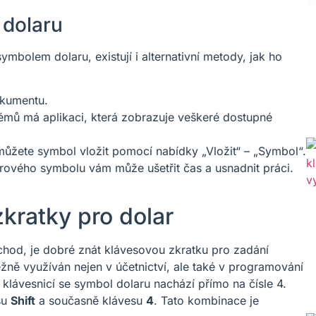
 dolaru
mbolem dolaru, existují i alternativní metody, jak ho
okumentu.
émů má aplikaci, která zobrazuje veškeré dostupné
můžete symbol vložit pomocí nabídky „Vložit“ – „Symbol“.
arového symbolu vám může ušetřit čas a usnadnit práci.
kratky pro dolar
chod, je dobré znát klávesovou zkratku pro zadání
žně využíván nejen v účetnictví, ale také v programování
klávesnicí se symbol dolaru nachází přímo na čísle 4.
su
Shift
a současně klávesu
4
. Tato kombinace je