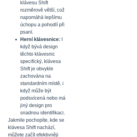
klávesu Shift
rozměrově větší, což
napomáhá lepšímu
úchopu a pohodlí při
psaní.
Herní klávesnice:
I
když bývá design
těchto klávesnic
specifický, klávesa
Shift je obvykle
zachována na
standardním místě, i
když může být
podsvícená nebo má
jiný design pro
snadnou identifikaci.
Jakmile pochopíte, kde se
klávesa Shift nachází,
můžete začít efektivněji