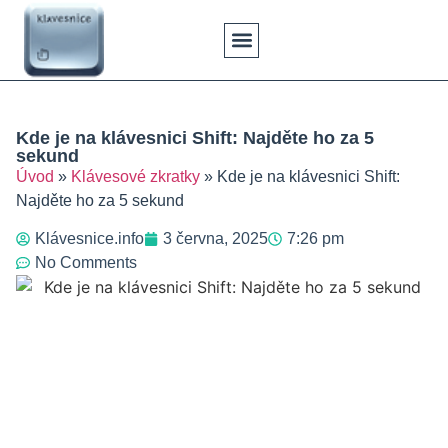
Klávesové Zkratky
Psaní Textů
Řešení Problémů
Typy Klávesnic
Kde je na klávesnici Shift: Najděte ho za 5
sekund
Úvod
»
Klávesové zkratky
»
Kde je na klávesnici Shift:
Najděte ho za 5 sekund
Klávesnice.info
3 června, 2025
7:26 pm
No Comments