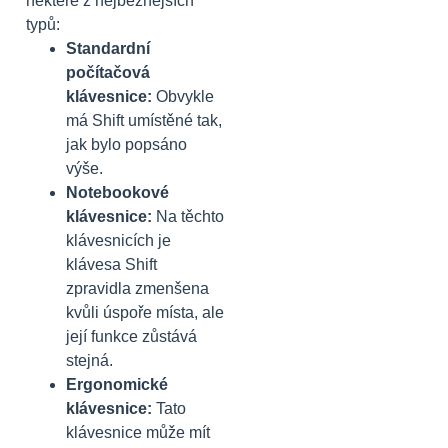
některé z nejběžnějších
typů:
Standardní
počítačová
klávesnice:
Obvykle
má Shift umístěné tak,
jak bylo popsáno
výše.
Notebookové
klávesnice:
Na těchto
klávesnicích je
klávesa Shift
zpravidla zmenšena
kvůli úspoře místa, ale
její funkce zůstává
stejná.
Ergonomické
klávesnice:
Tato
klávesnice může mít