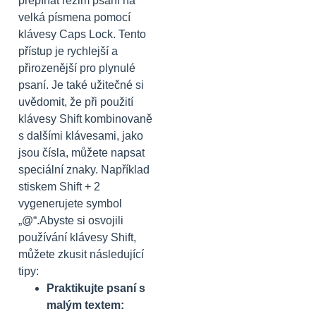
přepínat režim psaní na
velká písmena pomocí
klávesy Caps Lock. Tento
přístup je rychlejší a
přirozenější pro plynulé
psaní. Je také užitečné si
uvědomit, že při použití
klávesy Shift kombinovaně
s dalšími klávesami, jako
jsou čísla, můžete napsat
speciální znaky. Například
stiskem Shift + 2
vygenerujete symbol
„@“.Abyste si osvojili
používání klávesy Shift,
můžete zkusit následující
tipy:
Praktikujte psaní s
malým textem: