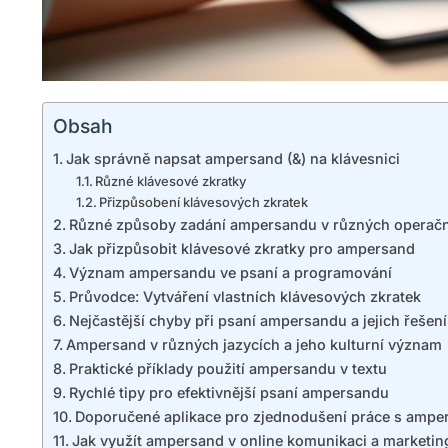
Obsah
Jak správně napsat ampersand (&) na klávesnici
Různé klávesové zkratky
Přizpůsobení klávesových zkratek
Různé způsoby zadání ampersandu v různých operač
Jak přizpůsobit klávesové zkratky pro ampersand
Význam ampersandu ve psaní a programování
Průvodce: Vytváření vlastních klávesových zkratek
Nejčastější chyby při psaní ampersandu a jejich řešení
Ampersand v různých jazycích a jeho kulturní význam
Praktické příklady použití ampersandu v textu
Rychlé tipy pro efektivnější psaní ampersandu
Doporučené aplikace pro zjednodušení práce s amp
Jak využít ampersand v online komunikaci a marketin