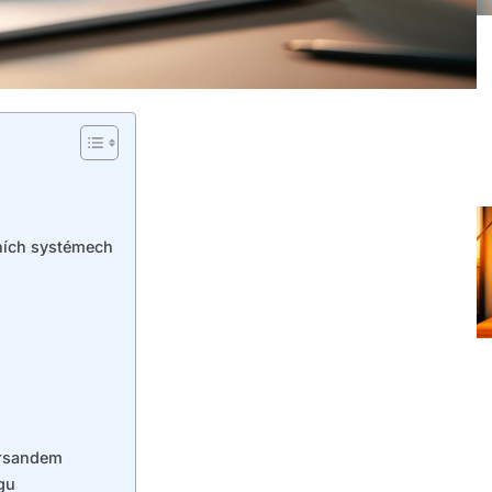
ních systémech
ersandem
gu