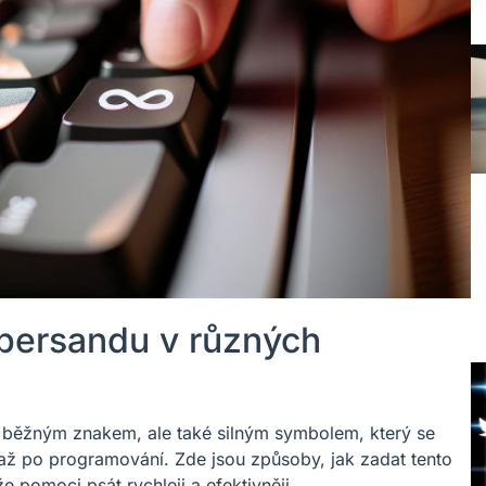
persandu v různých
n běžným znakem, ale také silným symbolem, který se
ž po programování. Zde jsou způsoby, jak zadat tento
pomoci psát rychleji a efektivněji.