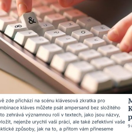
M
rávě zde přichází na scénu klávesová zkratka pro
K
ombinace kláves můžete psát ampersand bez složitého
p
to zehrává významnou roli v textech, jako jsou názvy,
žit, nejenže urychlí vaši práci, ale také zefektivní vaše
9
ktické způsoby, jak na to, a přitom vám přineseme