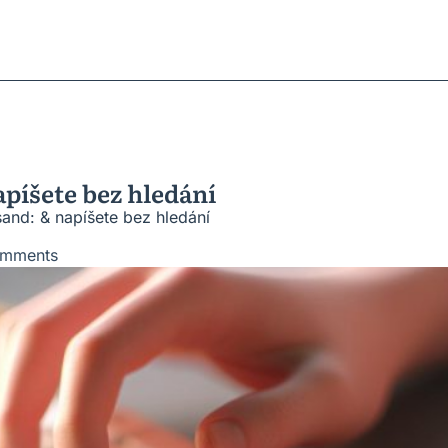
ratky
ů
roblémů
vesnic
píšete bez hledání
and: & napíšete bez hledání
mments