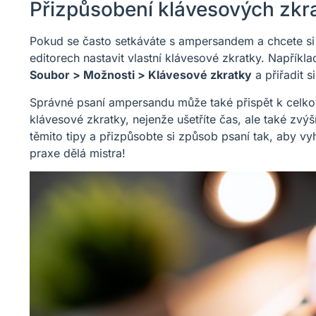
Přizpůsobení klávesových zkr
Pokud se často setkáváte s ampersandem a chcete si 
editorech nastavit vlastní klávesové zkratky. Napříkl
Soubor > Možnosti > Klávesové zkratky
a přiřadit 
Správné psaní ampersandu může také přispět k celkové
klávesové zkratky, nejenže ušetříte čas, ale také zvý
těmito tipy a přizpůsobte si způsob psaní tak, aby 
praxe dělá mistra!