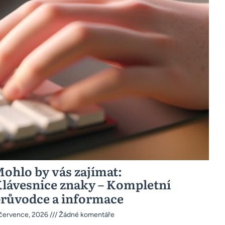
ohlo by vás zajímat:
lávesnice znaky – Kompletní
růvodce a informace
 července, 2026
Žádné komentáře