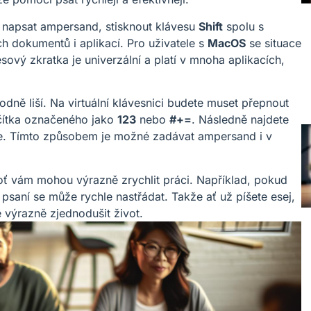
 napsat ampersand, stisknout klávesu
Shift
spolu s
ch dokumentů i aplikací. Pro uživatele s
MacOS
se situace
esový zkratka je univerzální a platí v mnoha aplikacích,
odně liší. Na virtuální klávesnici budete muset přepnout
ačítka označeného jako
123
nebo
#+=
. Následně najdete
e. Tímto způsobem je možné zadávat ampersand i v
oť vám mohou výrazně zrychlit práci. Například, pokud
saní se může rychle nastřádat. Takže ať už píšete esej,
 výrazně zjednodušit život.