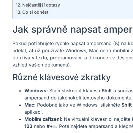
Nejčastější dotazy
Co si odnést
Jak správně napsat ampers
Pokud potřebujete rychle napsat ampersand (&) na klá
udělat, ať už používáte Windows, Mac nebo mobilní za
používá v textu, programování, a dokonce i v designu
vzhled vašich dokumentů.
Různé klávesové zkratky
Windows:
Stačí stisknout klávesu
Shift
a součas
ampersand do jakéhokoli textového dokumentu.
Mac:
Podobně jako ve Windows, stiskněte
Shift
aplikací.
Mobilní zařízení:
Na virtuální klávesnici najdět
123
nebo
#+=
. Poté najděte ampersand a klepně