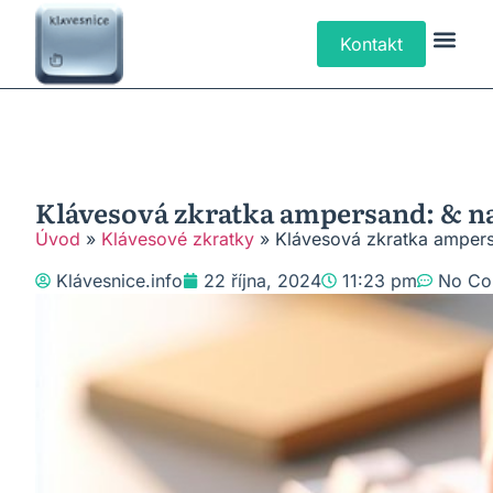
Kontakt
Klávesové Zk
Psaní Text
Řešení P
Typy Klá
Klávesová zkratka ampersand: & na
Úvod
»
Klávesové zkratky
»
Klávesová zkratka ampers
Klávesnice.info
22 října, 2024
11:23 pm
No Co