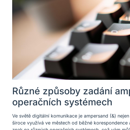
Různé způsoby zadání am
operačních systémech
Ve světě digitální komunikace je ampersand (&) neje
široce využívá ve městech od běžné korespondence a
znak na různých operačních systémech, což vám může 