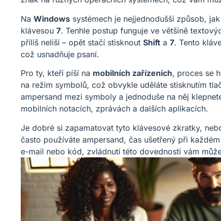
Na
Windows
systémech je nejjednodušší způsob, jak
klávesou
7
. Tenhle postup funguje ve většině textový
příliš neliší – opět stačí stisknout
Shift
a
7
. Tento kláv
což usnadňuje psaní.
Pro ty, kteří píší na
mobilních zařízeních
, proces se h
na režim symbolů, což obvykle uděláte stisknutím tl
ampersand mezi symboly a jednoduše na něj klepnet
mobilních notacích, zprávách a dalších aplikacích.
Je dobré si zapamatovat tyto klávesové zkratky, neb
často používáte ampersand, čas ušetřený při každém p
e-mail nebo kód, zvládnutí této dovednosti vám může